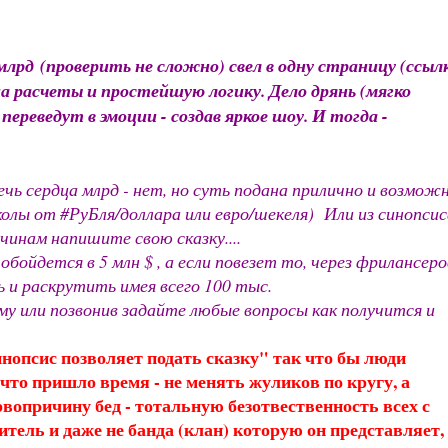
млрд
(проверить не сложно) свел в одну страницу (ссыл
а расчеты и простейшую логику. Дело дрянь (мягко
реведут в эмоции - создав яркое шоу. И тогда -
ечь сердца млрд - нет, но суть подана прилично и возмож
олы от #РуБля/доллара или евро/шекеля) Или из синопсис
чинам напишите свою сказку....
обойдется в 5 млн $ , а если повезет то, через фрилансер
 и раскрутить имея всего 100 тыс.
у или позвонив задайте любые вопросы как получится и
нопсис позволяет подать сказку" так что бы люди
что пришло время - не менять жуликов по кругу, а
рвопричину бед - тотальную безотвественность всех с
ель и даже не банда (клан) которую он представляет, 