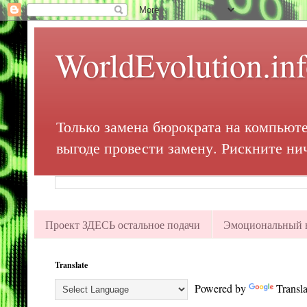
WorldEvolution.in
Только замена бюрократа на компьюте
выгоде провести замену. Рискните ни
Проект ЗДЕСЬ остальное подачи
Эмоциональный в
Translate
Powered by
Transla