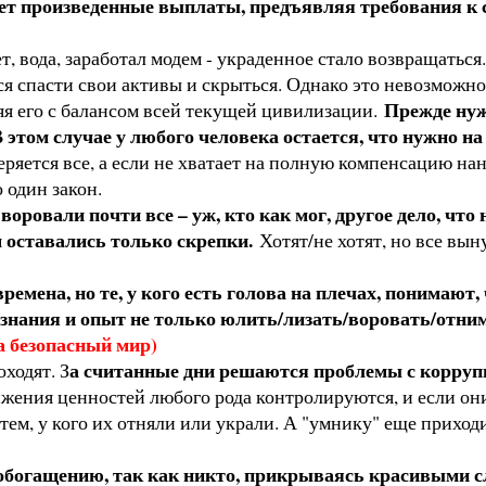
ует произведенные выплаты, предъявляя требования к 
 вода, заработал модем - украденное стало возвращаться.
спасти свои активы и скрыться. Однако это невозможно, 
Прежде нуж
яя его с балансом всей текущей цивилизации.
В этом случае у любого человека остается, что нужно н
теряется все, а если не хватает на полную компенсацию на
 один закон.
воровали почти все – уж, кто как мог, другое дело, чт
 оставались только скрепки.
Хотят/не хотят, но все вы
мена, но те, у кого есть голова на плечах, понимают, 
нания и опыт не только юлить/лизать/воровать/отнимат
а безопасный мир)
а считанные дни решаются проблемы с коррупци
ходят. З
жения ценностей любого рода контролируются, и если они
ем, у кого их отняли или украли. А "умнику" еще приходи
обогащению, так как никто, прикрываясь красивыми сло