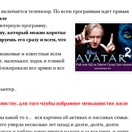
о включается телевизор. По всем программам идет прямая
мле
ьютерную программу,
ону, который можно коротко
уешь его сразу и всем, что
знакомые и известные всем
хт, маленьких лодок и пляжей
блокировали все армии и все
ьютер..
ьшинству, для того чтобы избранное меньшинство жило
 какой то х... вся картина об активах и пассивах семьи.
о умерла несколько лет назад и долги, долги, долги.
 гараж и хибару начисляются налоги и за все пени, и опять