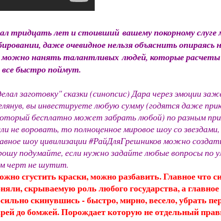
тал тридцать лет и стоивший
вашему покорному слуге 
ровании, даже очевидное нельзя объяснить опираясь н
 можно нанять талантливых людей, которые расчеты пе
 все быстро поймут.
елал заготовку" сказки (синопсис) Дара через эмоции заж
глянув, вы инвестируете любую сумму (годятся даже прик
который бесплатно может забрать любой) по разным при
ли не воровать, то полноценное мировое шоу со звездами, 
авное шоу цивилизации #РайДляГрешников можно создать
ошу подумайте, если нужно задайте любые вопросы по ум
м черт не шутит.
жно сгустить краски, можно разбавить. Главное что си
няли, скрываемую роль любого государства, а главное 
сильно скинувшись - быстро, мирно, весело, убрать пе
рей до бомжей. Порождает которую не отдельный правит