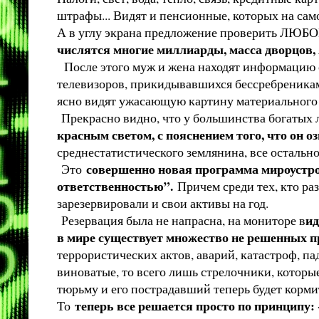
штрафы... Видят и пенсионные, которых на само
А в углу экрана предложение проверить ЛЮБ
числятся многие миллиарды, масса дворцов, 
После этого муж и жена находят информацию о 
телевизоров, прикидывавшихся бессребрениками
ясно видят ужасающую картину материального 
Прекрасно видно, что у большинства богатых 
красным светом, с пояснением того, что он о
среднестатистического землянина, все остальн
совершенно новая программа мироустро
Это
ответственностью”.
Причем среди тех, кто ра
зарезервировали и свои активы на год.
ид
Резервация была не напрасна, на мониторе в
в мире существует множество не решенных пр
террористических актов, аварий, катастроф, п
виноватые, то всего лишь стрелочники, которые
тюрьму и его пострадавший теперь будет кормит
теперь все решается просто по принципу
То