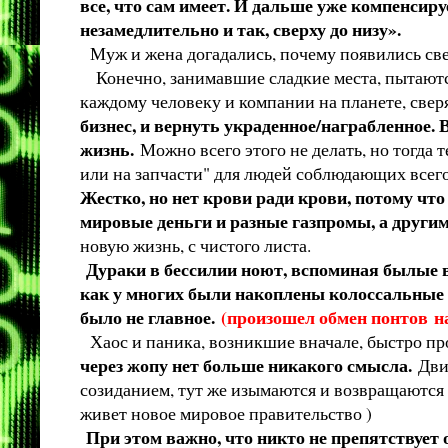
все, что сам имеет. И дальше уже компенсир
незамедлительно и так, сверху до низу».
Муж и жена догадались, почему появились свет,
Конечно, занимавшие сладкие места, пытаются 
каждому человеку и компании на планете, свер
бизнес, и вернуть украденное/награбленное. 
жизнь.
Можно всего этого не делать, но тогда 
или на запчасти" для людей соблюдающих всего
Жестко, но нет крови ради крови, потому что 
мировые деньги и разные газпромы, а другим
новую жизнь, с чистого листа.
Дураки в бессилии ноют, вспоминая былые вре
как у многих были накоплены колоссальные з
было не главное.
(произошел обмен понтов н
Хаос и паника, возникшие вначале, быстро про
через жопу нет больше никакого смысла.
Дви
созиданием, тут же изымаются и возвращаются т
живет новое мировое правительство )
При этом важно, что никто не препятствует 