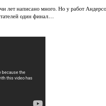
ячи лет написано много. Но у работ Андерс
читателей один финал…