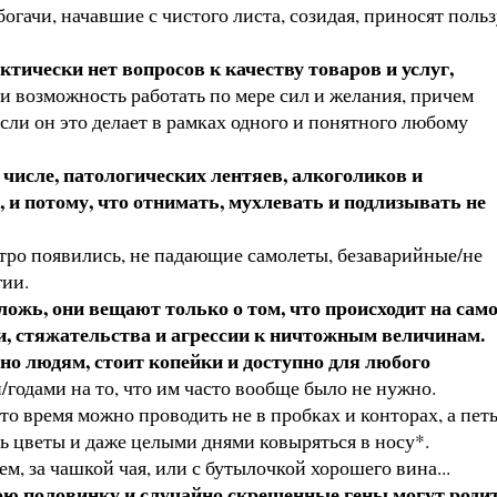
огачи, начавшие с чистого листа, созидая, приносят польз
тически нет вопросов к качеству товаров и услуг,
ли возможность работать по мере сил и желания, причем
сли он это делает в рамках одного и понятного любому
 числе, патологических лентяев, алкоголиков и
, и потому, что отнимать, мухлевать и подлизывать не
ыстро появились, не падающие самолеты, безаварийные/не
гии.
ожь, они вещают только о том, что происходит на сам
ти, стяжательства и агрессии к ничтожным величинам.
жно людям, стоит копейки и доступно для любого
/годами на то, что им часто вообще было не нужно.
что время можно проводить не в пробках и конторах, а петь
ть цветы и даже целыми днями ковыряться в носу*.
м, за чашкой чая, или с бутылочкой хорошего вина...
свою половинку и случайно скрещенные гены могут роди