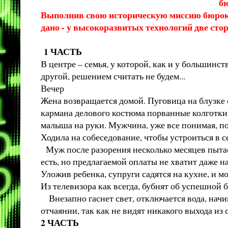
б
Выполнив свою историческую миссию бюрокр
дано - у высокоразвитых технологий две сто
1 ЧАСТЬ
В центре – семья, у которой, как и у большинс
другой, решением считать не будем...
Вечер
Жена возвращается домой. Пуговица на блузке 
кармана делового костюма порванные колготки, 
малыша на руки. Мужчина, уже все понимая, по
Ходила на собеседование, чтобы устроиться в с
Муж после разорения несколько месяцев пытает
есть, но предлагаемой оплаты не хватит даже на
Уложив ребенка, супруги садятся на кухне, и 
Из телевизора как всегда, бубнят об успешной 
Внезапно гаснет свет, отключается вода, начи
отчаянии, так как не видят никакого выхода из
2 ЧАСТЬ