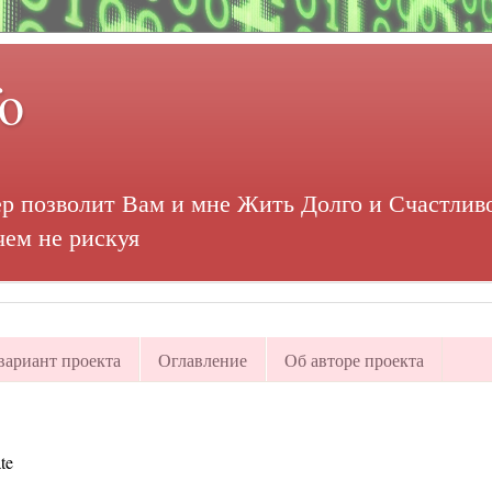
fo
р позволит Вам и мне Жить Долго и Счастливо
чем не рискуя
ариант проекта
Оглавление
Об авторе проекта
te