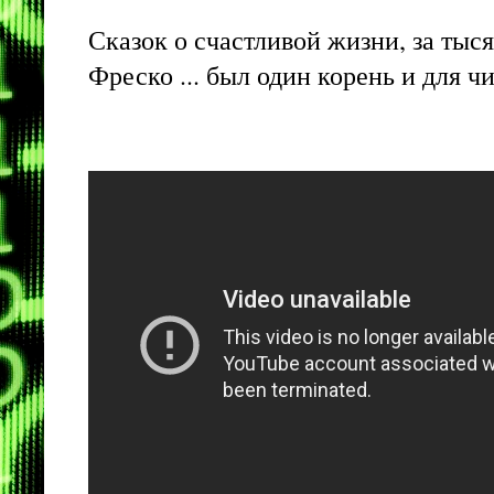
Сказок о счастливой жизни, за тыс
Фреско ... был один корень и для 