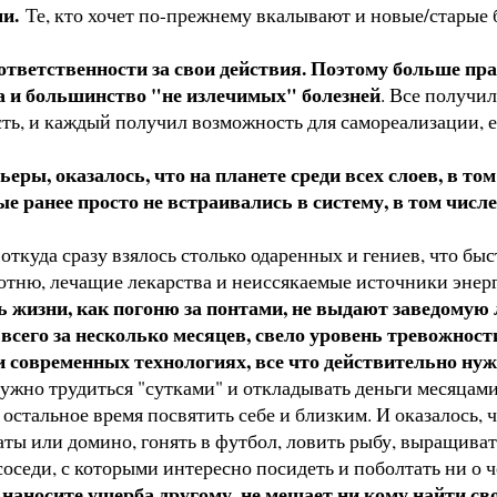
ми.
Те, кто хочет по-прежнему вкалывают и новые/старые б
ответственности за свои действия. Поэтому больше прак
а и большинство "не излечимых" болезней
. Все получи
сть, и каждый получил возможность для самореализации, е
ры, оказалось, что на планете среди всех слоев, в том
 ранее просто не встраивались в систему, в том числе
 откуда сразу взялось столько одаренных и гениев, что б
отню, лечащие лекарства и неиссякаемые источники энер
 жизни, как погоню за понтами, не выдают заведомую л
, всего за несколько месяцев, свело уровень тревожнос
ри современных технологиях, все что действительно ну
нужно трудиться "сутками" и откладывать деньги месяцами
а остальное время посвятить себе и близким. И оказалось, 
маты или домино, гонять в футбол, ловить рыбу, выращива
оседи, с которыми интересно посидеть и поболтать ни о че
 не наносите ущерба другому, не мешает ни кому найти 