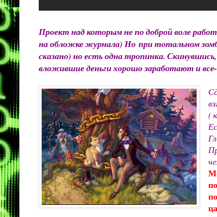
Проект над которым не по доброй воле рабо
на обложке журнала) Но при тотальном зомби
сказано) но е
сть одна тропинка. Скинувшись,
вложившие деньги хорошо заработают и все-
Сд
вз
( 
Ес
Гл
Пр
ч
е
Мо
по
по
ца