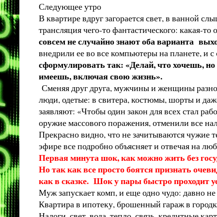
Следующее утро
В квартире вдруг загорается свет, в ванной с
трансляция чего-то фантастического: какая-то 
совсем не случайно знают оба варианта выхо
внедрили ее во все компьютеры на планете, и с
сформулировать так: «Делай, что хочешь, но
имеешь, включая свою жизнь».
Сменяя друг друга, мужчины и женщины разного
люди, одетые: в свитера, костюмы, шорты и даж
заявляют: «Чтобы один закон для всех стал раб
оружие массового поражения, отменили все на
Прекрасно видно, что не зачитываются чужие т
эфире все подробно объясняет и отвечая на лю
Первая минута шок, как можно жить без госу
Но так как все просто боятся признать очев
как в сказке. Шок у пары быстро проходит 
Муж запускает комп, и еще одно чудо: давно не 
Квартира в ипотеку, брошенный гараж в городке
Налоги, свет, вода, тепло, связь, кредитные кар