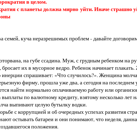
юрократия в целом.
атия с планеты должна мирно уйти. Иначе страшно уй
роны
тва семей, куча неразрешимых проблем - давайте договорим
оторвана, на губе ссадина. Муж, с грудным ребенком на р
бросает их в мусорное ведро. Ребенок начинает плакать. 
 инерции спрашивает: «Что случилось?». Женщина молча, с
ерьезную фирму, прошла уже два, а сегодня на последнем 
ся найти нормально оплачиваемую работу или организова
 выплаты по валютному кредиту, взятому несколько лет наза
молча выпивают целую бутылку водки.
борьбе с коррупцией и об очередных успехах развития стр
нают остывать батареи и они понимают, что неделя, данна
 создавшегося положения.