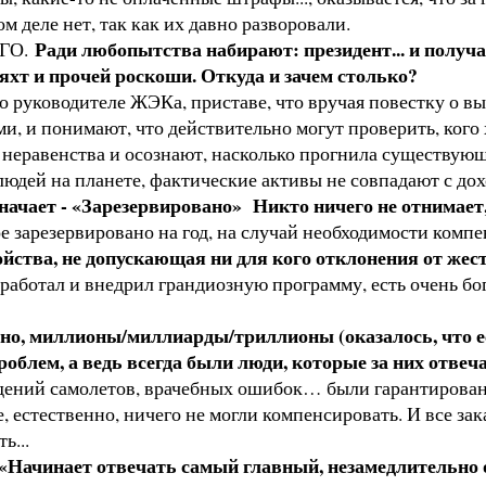
м деле нет, так как их давно разворовали.
Ради любопытства набирают: президент... и получ
ОГО.
яхт и прочей роскоши. Откуда и зачем столько?
руководителе ЖЭКа, приставе, что вручая повестку о выс
, и понимают, что действительно могут проверить, кого х
неравенства и осознают, насколько прогнила существующ
людей на планете, фактические активы не совпадают с до
значает - «Зарезервировано» Никто ничего не отнимает
ое зарезервировано на год, на случай необходимости комп
йства, не допускающая ни для кого отклонения от жес
зработал и внедрил грандиозную программу, есть очень бо
но, миллионы/миллиарды/триллионы (оказалось, что ест
облем, а ведь всегда были люди, которые за них отвеч
адений самолетов, врачебных ошибок… были гарантированы
, естественно, ничего не могли компенсировать. И все за
ь...
: «Начинает отвечать самый главный, незамедлительн