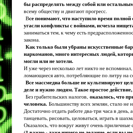
бы распределять между собой или остальны
всему обществу и двигают прогресс.
се понимают, что наступило время полной 
В
угасли конфликты с войнами, исчезла нищет
заниматься тем, к чему есть предрасположенно
закона.
Как только были убраны искусственные барье
наркоманов, много интересных людей, которые
могли или не хотели.
И уже через несколько лет никто не вспоминал,
ломающиеся авто, потребляющие по литру на с
Все массмедиа больше не культивируют цель
деле и нужно людям. Такое простое действие
оказалось, что п
Без грабительских налогов,
человека.
Большинству всех землян, стало не 
Достаточно отдать работе два-три часа в день, 
танцевать, рисовать, целоваться, играть в шах
Оказалось, что вокруг живут очень приличные с
(* важно - даже ничего не делание, если вы