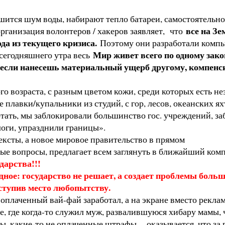
лышится шум воды, набирают тепло батареи, самостоятельн
все на Зе
организация волонтеров / хакеров заявляет, что
да из текущего кризиса.
Поэтому они разработали комп
Мир живет всего по одному зак
 сегодняшнего утра весь
 если нанесешь материальный ущерб другому, компенсир
 возраста, с разным цветом кожи, среди которых есть не
е плавки/купальники из студий, с гор, лесов, океанских я
отать, мы заблокировали большинство гос. учреждений, за
логи, упразднили границы».
ексты, а новое мировое правительство в прямом
бые вопросы, предлагает всем заглянуть в ближайший комп
дарства!!!
идное: государство не решает, а создает проблемы бол
уступив место любопытству.
оплаченный вай-фай заработал, а на экране вместо рекламы
, где когда-то служил муж, развалившуюся хибару мамы, чт
ты, какие-то не оплаченные штрафы..., оказывается, что за