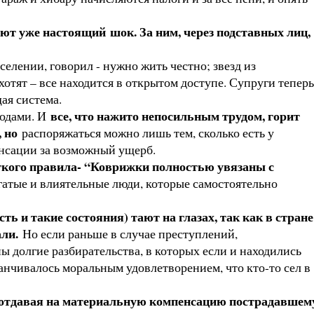
ают уже настоящий шок. За ним, через подставных лиц,
елении, говорил - нужно жить честно; звезд из
отят – все находится в открытом доступе. Супруги теперь
ая система.
все, что нажито непосильным трудом, горит
ходами. И
, но
распоряжаться можно лишь тем, сколько есть у
енсации за возможный ущерб.
ткого правила- “Коврижки полностью увязаны с
гатые и влиятельные люди, которые самостоятельно
ь и такие состояния) тают на глазах, так как в стране
али.
Но если раньше в случае преступлений,
 долгие разбирательства, в которых если и находились
канчивалось моральным удовлетворением, что кто-то сел в
о отдавая на материальную компенсацию пострадавшем