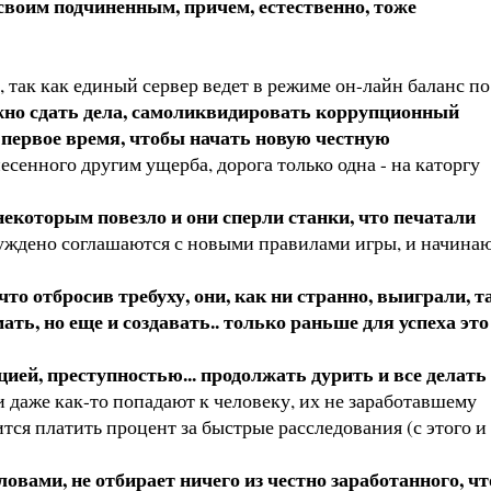
своим подчиненным, причем, естественно, тоже
так как единый сервер ведет в режиме он-лайн баланс по
но сдать дела, самоликвидировать коррупционный
а первое время, чтобы начать новую честную
несенного другим ущерба, дорога только одна - на каторгу
о некоторым повезло и они сперли станки, что печатали
нуждено соглашаются с новыми правилами игры, и начина
что отбросив требуху, они, как ни странно, выиграли, т
ь, но еще и создавать.. только раньше для успеха это
ей, преступностью... продолжать дурить и все делать
 даже как-то попадают к человеку, их не заработавшему
тся платить процент за быстрые расследования (с этого и
вами, не отбирает ничего из честно заработанного, чт