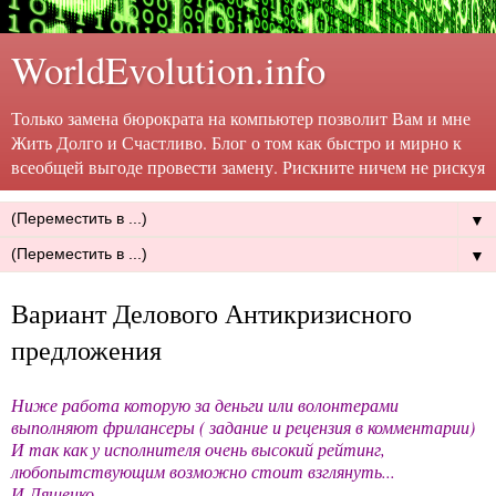
WorldEvolution.info
Только замена бюрократа на компьютер позволит Вам и мне
Жить Долго и Счастливо. Блог о том как быстро и мирно к
всеобщей выгоде провести замену. Рискните ничем не рискуя
▼
▼
Вариант Делового Антикризисного
предложения
Ниже работа которую за деньги или волонтерами
выполняют фрилансеры ( задание и рецензия в комментарии)
И так как у исполнителя очень высокий рейтинг,
любопытствующим возможно стоит взглянуть...
И.Лященко