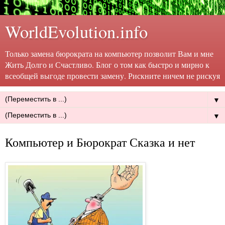
WorldEvolution.info
Только замена бюрократа на компьютер позволит Вам и мне
Жить Долго и Счастливо. Блог о том как быстро и мирно к
всеобщей выгоде провести замену. Рискните ничем не рискуя
▼
▼
Компьютер и Бюрократ Сказка и нет