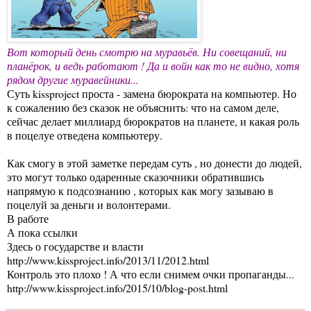
Вот который день смотрю на муравьёв. Ни совещаний, ни
планёрок, и ведь работают ! Да и войн как то не видно, хотя
рядом другие муравейники...
Суть kissproject проста - замена бюрократа на компьютер. Но
к сожалению без сказок не объяснить: что на самом деле,
сейчас делает миллиард бюрократов на планете, и какая роль
в поцелуе отведена компьютеру.
Как смогу в этой заметке передам суть , но донести до людей,
это могут только одаренные сказочники обратившись
напрямую к подсознанию , которых как могу зазываю в
поцелуй за деньги и волонтерами.
В работе
А пока ссылки
Здесь о государстве и власти
http://www.kissproject.info/2013/11/2012.html
Контроль это плохо ! А что если снимем очки пропаганды...
http://www.kissproject.info/2015/10/blog-post.html