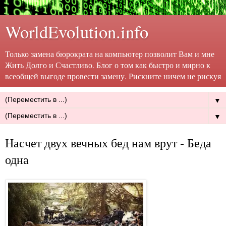
WorldEvolution.info
Только замена бюрократа на компьютер позволит Вам и мне
Жить Долго и Счастливо. Блог о том как быстро и мирно к
всеобщей выгоде провести замену. Рискните ничем не рискуя
▼
▼
Насчет двух вечных бед нам врут - Беда
одна