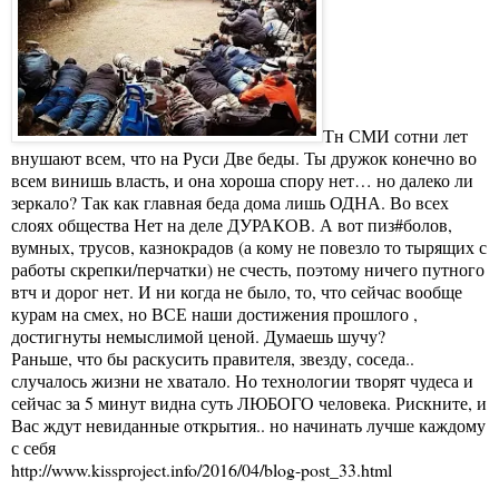
Тн СМИ сотни лет
внушают всем, что на Руси Две беды. Ты дружок конечно во
всем винишь власть, и она хороша спору нет… но далеко ли
зеркало? Так как главная беда дома лишь ОДНА. Во всех
слоях общества Нет на деле ДУРАКОВ. А вот пиз#болов,
вумных, трусов, казнокрадов (а кому не повезло то тырящих с
работы скрепки/перчатки) не счесть, поэтому ничего путного
втч и дорог нет. И ни когда не было, то, что сейчас вообще
курам на смех, но ВСЕ наши достижения прошлого ,
достигнуты немыслимой ценой. Думаешь шучу?
Раньше, что бы раскусить правителя, звезду, соседа..
случалось жизни не хватало. Но технологии творят чудеса и
сейчас за 5 минут видна суть ЛЮБОГО человека. Рискните, и
Вас ждут невиданные открытия.. но начинать лучше каждому
с себя
http://www.kissproject.info/2016/04/blog-post_33.html