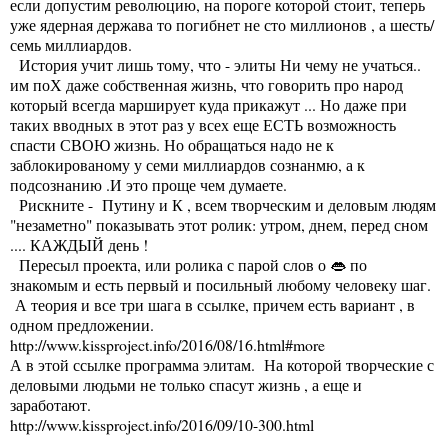
если допустим революцию, на пороге которой стоит, теперь
уже ядерная держава то погибнет не сто миллионов , а шесть/
семь миллиардов.
История учит лишь тому, что - элиты Ни чему не учаться..
им поХ даже собственная жизнь, что говорить про народ
который всегда марширует куда прикажут ... Но даже при
таких вводных в этот раз у всех еще ЕСТЬ возможность
спасти СВОЮ жизнь. Но обращаться надо не к
заблокированому у семи миллиардов сознанмю, а к
подсознанию .И это проще чем думаете.
Рискните - Путину и К , всем творческим и деловым людям
"незаметно" показывать этот ролик: утром, днем, перед сном
.... КАЖДЫЙ день !
Пересыл проекта, или ролика с парой слов о 👄 по
знакомым и есть первый и посильный любому человеку шаг.
А теория и все три шага в ссылке, причем есть вариант , в
одном предложении.
http://www.kissproject.info/2016/08/16.html#more
А в этой ссылке программа элитам. На которой творческие с
деловыми людьми не только спасут жизнь , а еще и
заработают.
http://www.kissproject.info/2016/09/10-300.html