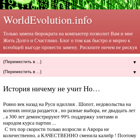
WorldEvolution.info
Только замена бюрократа на компьютер позволит Вам и мне
Жить Долго и Счастливо. Блог о том как быстро и мирно к
всеобщей выгоде провести замену. Рискните ничем не рискуя
▼
▼
История ничему не учит Но…
Ровно век назад на Руси идиллия . Шопот, недовольства на
коленях иногда раздается , но разные выбора, не двадцать лет
, а 300 лет демонстрируют 99% поддержку элитами и
народом курса партии ...
С тех пор скорости только возросли и Аврора не
количественно, а КАЧЕСТВЕННО сменила калибр ! Поэтому