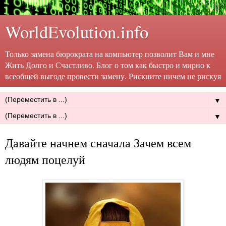
WorldEvolution.info
Только замена бюрократа на компьютер позволит Вам и мне
Жить Долго и Счастливо. Блог о том как быстро и мирно к
всеобщей выгоде провести замену. Рискните ничем не рискуя
▼
▼
Давайте начнем сначала Зачем всем
людям поцелуй