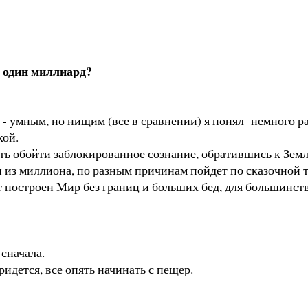
ы один миллиард?
 - умным, но нищим (все в сравнении) я понял немного р
кой.
сть обойти заблокированное сознание, обратившись к Зем
н из миллиона, по разным причинам пойдет по сказочной т
ет построен Мир без границ и больших бед, для большинств
сначала.
ридется, все опять начинать с пещер.