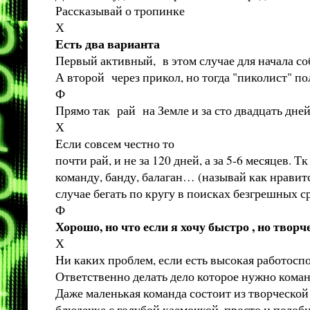
Рассказывай о тропинке
Х
Есть два варианта
Первый активный, в этом случае для начала со
А второй через прикол, но тогда "пиколист" пол
Ф
Прямо так рай на Земле и за сто двадцать дне
Х
Если совсем честно то
почти рай, и не за 120 дней, а за 5-6 месяцев.
команду, банду, балаган… (называй как нравитс
случае бегать по кругу в поисках безгрешных 
Ф
Хорошо, но что если я хочу быстро , но творч
Х
Ни каких проблем, если есть высокая работосп
Ответственно делать дело которое нужно команд
Даже маленькая команда состоит из творческой 
блюдечке с голубой каемочкой, просто и подоб