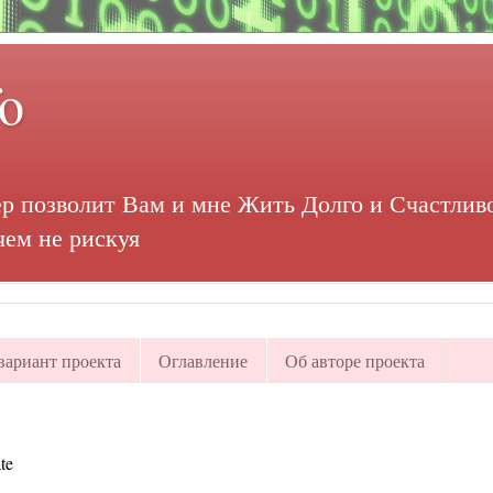
fo
р позволит Вам и мне Жить Долго и Счастливо
чем не рискуя
ариант проекта
Оглавление
Об авторе проекта
te