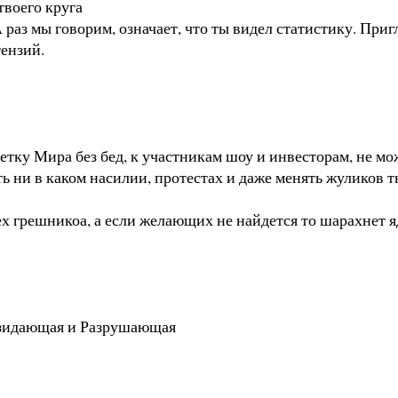
твоего круга
А раз мы говорим, означает, что ты видел статистику. При
тензий.
тку Мира без бед, к участникам шоу и инвесторам, не мо
ть ни в каком насилии, протестах и даже менять жуликов 
ех грешникоа, а если желающих не найдется то шарахнет я
Созидающая и Разрушающая