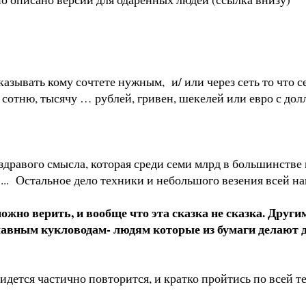
азывать кому сочтете нужным, и/ или через сеть то что се
, сотню, тысячу … рублей, гривен, шекелей или евро с до
здравого смысла, которая среди семи млрд в большинстве 
 ... Остальное дело техники и небольшого везения всей 
е можно верить, и вообще что эта сказка не сказка. Д
главным кукловодам- людям которые из бумаги делают 
идется частично повторится, и кратко пройтись по всей т