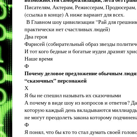
Писателям, Актерам, Режиссерам, Продюсерам
(ссылка в конце) А ниже вариант для всех.
В Главном шоу цивилизации “Рай для грешнико
практически нет счастливых людей)
Два героя
Фарисей (собирательный образ звезды политич
И тот кого бедные и богатые иудеи дразнят хри
Наше время
Ф
Почему деловое предложение обычным людям 
“сказочных” персонажей
Х
Я бы не спешил называть их сказочными
А почему в виде шоу из вопросов и ответов? Д
которую каждый день вкладываются миллиарды 
не могут преодолеть закона которому подчинен
Ф
Я понял, что бы кто то стал думать своей голо