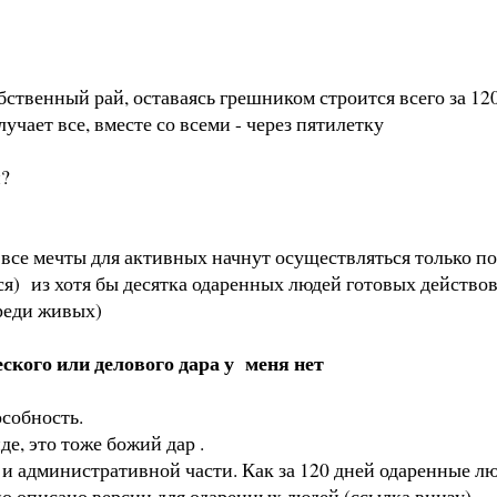
бственный рай, оставаясь грешником строится всего за 12
учает все, вместе со всеми - через пятилетку
й?
 Тк все мечты для активных начнут осуществляться только по
я) из хотя бы десятка одаренных людей готовых действова
среди живых)
еского или делового дара у меня нет
особность.
е, это тоже божий дар .
и административной части. Как за 120 дней одаренные люд
но описано версии для одаренных людей (ссылка внизу)