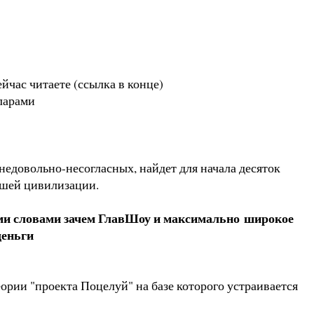
йчас читаете (ссылка в конце)
лларами
недовольно-несогласных, найдет для начала десяток
нашей цивилизации.
ругими словами зачем ГлавШоу и максимально широкое
деньги
еории "проекта Поцелуй" на базе которого устраивается