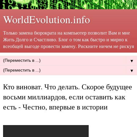
WorldEvolution.info
Только замена бюрократа на компьютер позволит Вам и мне
Жить Долго и Счастливо. Блог о том как быстро и мирно к
всеобщей выгоде провести замену. Рискните ничем не рискуя
▼
▼
Кто виноват. Что делать. Скорое будущее
восьми миллиардов, если оставить как
есть - Честно, впервые в истории