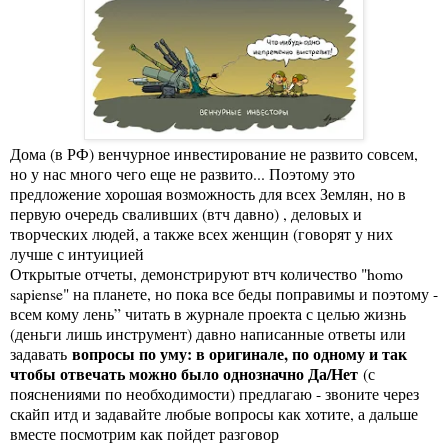
Дома (в РФ) венчурное инвестирование не развито совсем,
но у нас много чего еще не развито... Поэтому это
предложение хорошая возможность для всех Землян, но в
первую очередь сваливших (втч давно) , деловых и
творческих людей, а также всех женщин (говорят у них
лучше с интуицией
Открытые отчеты, демонстрируют втч количество "homo
sapiense" на планете, но пока все беды поправимы и поэтому -
всем кому лень” читать в журнале проекта с целью жизнь
(деньги лишь инструмент) давно написанные ответы или
вопросы по уму: в оригинале, по одному и так
задавать
чтобы отвечать можно было однозначно Да/Нет
(с
пояснениями по необходимости) предлагаю - звоните через
скайп итд и задавайте любые вопросы как хотите, а дальше
вместе посмотрим как пойдет разговор