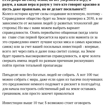
разум, а какая вера и разум у того кто говорит красиво и
пусть даже правильно, но не делает посильного!!!
Колесо истории крутят силы создавшие вселенную, поэтому -
Справедливое общество будет на Земле примерно к 2030, в не
зависимости от желания людей (у развитых технологий две
стороны) Но мы с вами можем выбрать вариант
справедливости. Опять первобытно общинная (когда элита
во главе стаи первой бросается на врага или мамонта (и за
это справедливо имеет лучшие куски мяса и самых красивых
самок) или за счет вашей посильных инвестиций - впервые,
всего лет через пять и далее пока светит солнце, на Земле
будет править высокоразвитая справедливость, и ярче золота
сверкать имена людей по разным причинам рискнувших
пойти против тотальной пропаганды
Пятьдесят млн без богатых людей не собрать. А вот 100 тыс
можно собрать с мира, даже если один из тысячи получивших
это предложение немного подумает и рискнет в полгода/год
для начала построить собственный рай на земле оставаясь
грешником, или просто захочет приколоться
Инвестиции выше 10 тыс $ возможно стоит оговорить