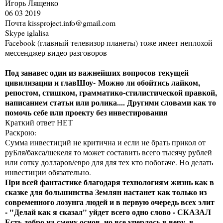
Игорь Лященко
06 03 2019
Почта kissproject.info@gmail.com
Skype iglalisa
Facebook (главный телевизор планеты) тоже имеет неплохой
мессенджер видео разговоров
Под занавес один из важнейших вопросов текущей
цивилизации и главШоу-
Можно ли обойтись лайком,
репостом, стишком, грамматико-стилистической правкой,
написанием статьи или ролика.... Другими словами как то
помочь себе или проекту без инвестирования
Краткий ответ НЕТ
Раскрою:
Сумма инвестиций не критична и если не брать прикол от
руБля/бакса/шекеля то может составить всего тысячу рублей
или сотку долларов/евро для для тех кто побогаче. Но делать
инвестиции обязательно.
При всей фантастике благодаря технологиям жизнь как в
сказке для большинства Землян настанет как только из
современного лозунга людей и в первую очередь всех элит
- "Делай как я сказал" уйдет всего одно слово - СКАЗАЛ
Есть добро на смену основ, но все уперлось в веру, в