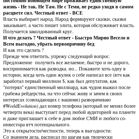
постоянно воюющем мире проживает единственную
жизнь - Не так. Не Там. Не с Теми, не редко уходя в самом
расцвете сил. Честный ответ - ВСЕ
Власть выбирает народ. Народ формируют сказки, сказки
заказывает, а часто пишет элита, которая обслуживает власть.
Получается заколдованный круг.
И что делать ? Честный ответ - Быстро Мирно Весело и
Всем выгодно, убрать первопричину бед
И как это сделать ?
Прежде чем ответить, упрежу следующий вопрос.
Предложение получить все желаемое, быстро и не дорого,
воспринимается как разводка. но... Покажите хоть одну в
истории, когда хоть один жулик о себе написал все (втч как
заработал первый миллион $, как был депутатом, как
"потерял" единственный миллиард, как чудом выжил после
грабежа рейдерства, на что сейчас живу и зачем в своих
интересах (совпадающих с вашими) разворачиваю
#WorldEvolution) дал номер телефона (который не менял более
четверти века) выступает перед любой аудиторией на планете
и даже приглашает к себе в дом любое СМИ и любого со-
инвестора втч потенциального.
Это к открытости/честности, теперь к выгодности:
Со знанием дела, расписал по шагам как творчески