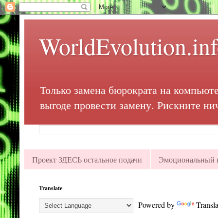
WorldEvolution.in
Только замена бюрократа на компьюте
выгоде провести замену. Рискните ни
Проект ЗДЕСЬ остальное подачи
Эмоциональный в
Translate
Powered by
Transla