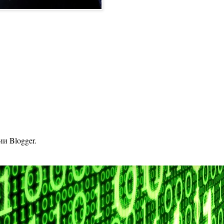
гии
Blogger
.