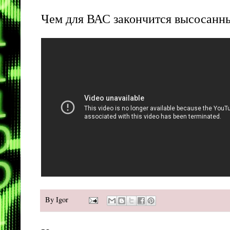
Чем для ВАС закончится высосанны
By
Igor