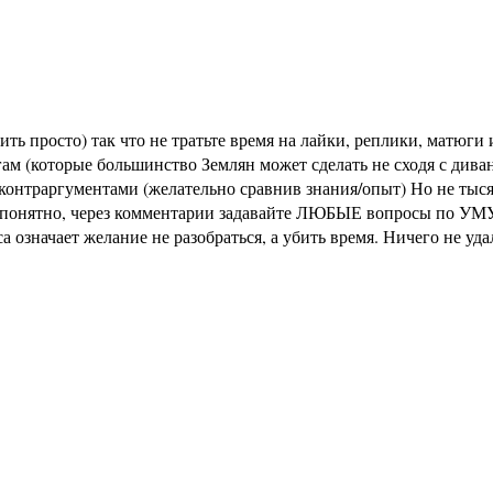
ь просто) так что не тратьте время на лайки, реплики, матюги и
м (которые большинство Землян может сделать не сходя с диван
раргументами (желательно сравнив знания/опыт) Но не тысячи 
не понятно, через комментарии задавайте ЛЮБЫЕ вопросы по УМУ
означает желание не разобраться, а убить время. Ничего не уд