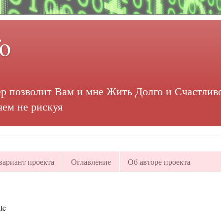
fo
р позволит Вам и мне Жить Долго и Счастливо
чем не рискуя
ариант проекта
Оглавление
Об авторе проекта
te