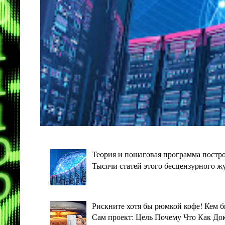
Теория и пошаговая программа постро
Тысячи статей этого бесцензурного ж
Рискните хотя бы рюмкой кофе! Кем 
Сам проект: Цель Почему Что Как Дока