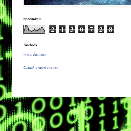
просмотры
2
1
3
0
7
2
8
Facebook
Игорь Лященко
Создайте свою визитку