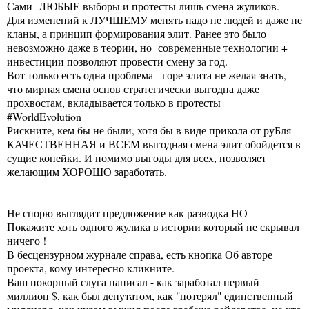
Сами- ЛЮБЫЕ выборы и протесты лишь смена жуликов.
Для изменений к ЛУЧШЕМУ менять надо не людей и даже не
кланы, а принцип формирования элит. Ранее это было
невозможно даже в теории, но современные технологии +
инвестиции позволяют провести смену за год.
Вот только есть одна проблема - горе элита не желая знать,
что мирная смена основ стратегически выгодна даже
прохвостам, вкладывается только в протесты
#WorldEvolution
Рискните, кем бы не были, хотя бы в виде прикола от руБля
КАЧЕСТВЕННАЯ и ВСЕМ выгодная смена элит обойдется в
сущие копейки. И помимо выгоды для всех, позволяет
желающим ХОРОШО заработать.
Не спорю выглядит предложение как разводка НО
Покажите хоть одного жулика в истории который не скрывал
ничего !
В бесцензурном журнале справа, есть кнопка Об авторе
проекта, кому интересно кликните.
Ваш покорный слуга написал - как заработал первый
миллион $, как был депутатом, как "потерял" единственный