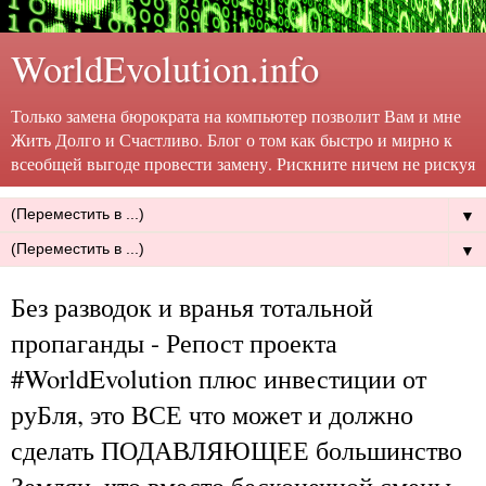
WorldEvolution.info
Только замена бюрократа на компьютер позволит Вам и мне
Жить Долго и Счастливо. Блог о том как быстро и мирно к
всеобщей выгоде провести замену. Рискните ничем не рискуя
▼
▼
Без разводок и вранья тотальной
пропаганды - Репост проекта
#WorldEvolution плюс инвестиции от
руБля, это ВСЕ что может и должно
сделать ПОДАВЛЯЮЩЕЕ большинство
Землян, что вместо бесконечной смены