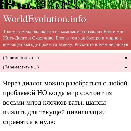
WorldEvolution.info
Только замена бюрократа на компьютер позволит Вам и мне
Жить Долго и Счастливо. Блог о том как быстро и мирно к
всеобщей выгоде провести замену. Рискните ничем не рискуя
▼
▼
Через диалог можно разобраться с любой
проблемой НО когда мир состоит из
восьми млрд клочков ваты, шансы
выжить для текущей цивилизации
стремятся к нулю