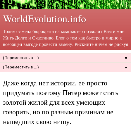
WorldEvolution.info
Только замена бюрократа на компьютер позволит Вам и мне
Жить Долго и Счастливо. Блог о том как быстро и мирно к
всеобщей выгоде провести замену. Рискните ничем не рискуя
▼
▼
Даже когда нет истории, ее просто
придумать поэтому Питер может стать
золотой жилой для всех умеющих
говорить, но по разным причинам не
нашедших свою нишу.