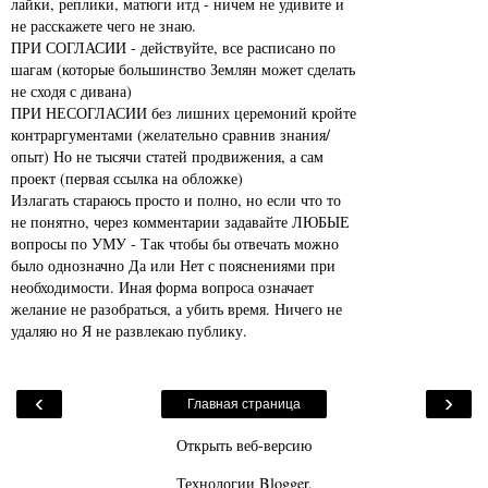
лайки, реплики, матюги итд - ничем не удивите и
не расскажете чего не знаю.
ПРИ СОГЛАСИИ - действуйте, все расписано по
шагам (которые большинство Землян может сделать
не сходя с дивана)
ПРИ НЕСОГЛАСИИ без лишних церемоний кройте
контраргументами (желательно сравнив знания/
опыт) Но не тысячи статей продвижения, а сам
проект (первая ссылка на обложке)
Излагать стараюсь просто и полно, но если что то
не понятно, через комментарии задавайте ЛЮБЫЕ
вопросы по УМУ - Так чтобы бы отвечать можно
было однозначно Да или Нет с пояснениями при
необходимости. Иная форма вопроса означает
желание не разобраться, а убить время. Ничего не
удаляю но Я не развлекаю публику.
‹
›
Главная страница
Открыть веб-версию
Технологии
Blogger
.