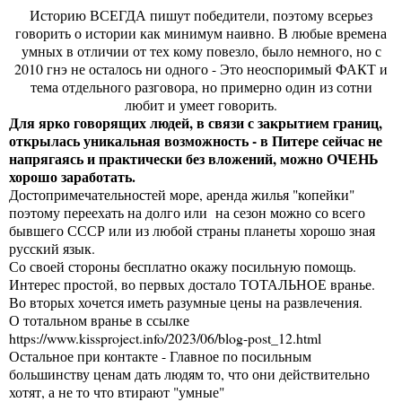
Историю ВСЕГДА пишут победители, поэтому всерьез
говорить о истории как минимум наивно. В любые времена
умных в отличии от тех кому повезло, было немного, но с
2010 гнэ не осталось ни одного - Это неоспоримый ФАКТ и
тема отдельного разговора, но примерно один из сотни
любит и умеет говорить.
Для ярко говорящих людей, в связи с закрытием границ,
открылась уникальная возможность - в Питере сейчас не
напрягаясь и практически без вложений, можно ОЧЕНЬ
хорошо заработать.
Достопримечательностей море, аренда жилья "копейки"
поэтому переехать на долго или на сезон можно со всего
бывшего СССР или из любой страны планеты хорошо зная
русский язык.
Со своей стороны бесплатно окажу посильную помощь.
Интерес простой, во первых достало ТОТАЛЬНОЕ вранье.
Во вторых хочется иметь разумные цены на развлечения.
О тотальном вранье в ссылке
https://www.kissproject.info/2023/06/blog-post_12.html
Остальное при контакте - Главное по посильным
большинству ценам дать людям то, что они действительно
хотят, а не то что втирают "умные"