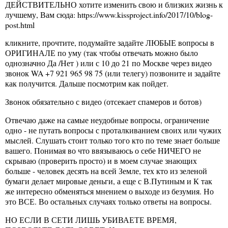
ДЕЙСТВИТЕЛЬНО хотите изменить свою и близких жизнь к
лучшему, Вам сюда: https://www.kissproject.info/2017/10/blog-
post.html
кликните, прочтите, подумайте задайте ЛЮБЫЕ вопросы в
ОРИГИНАЛЕ по уму (так чтобы отвечать можно было
однозначно Да /Нет ) или с 10 до 21 по Москве через видео
звонок WA +7 921 965 98 75 (или телегу) позвоните и задайте
как получится. Дальше посмотрим как пойдет.
Звонок обязательно с видео (отсекает спамеров и ботов)
Отвечаю даже на самые неудобные вопросы, ограничение
одно - не путать вопросы с проталкиванием своих или чужих
мыслей. Слушать стоит только того кто по теме знает больше
вашего. Понимая во что ввязываюсь о себе НИЧЕГО не
скрываю (проверить просто) и в моем случае знающих
больше - человек десять на всей Земле, тех кто из зеленой
бумаги делает мировые деньги, а еще с В.Путиным и К так
же интересно обменяться мнением о выходе из безумия. Но
это ВСЕ. Во остальных случаях только ответы на вопросы.
НО ЕСЛИ В СЕТИ ЛИШЬ УБИВАЕТЕ ВРЕМЯ,