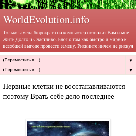
WorldEvolution.info
Только замена бюрократа на компьютер позволит Вам и мне
Жить Долго и Счастливо. Блог о том как быстро и мирно к
всеобщей выгоде провести замену. Рискните ничем не рискуя
▼
▼
Нервные клетки не восстанавливаются
поэтому Врать себе дело последнее