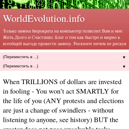
WorldEvolution.info
Только замена бюрократа на компьютер позволит Вам и мне
Жить Долго и Счастливо. Блог о том как быстро и мирно к
всеобщей выгоде провести замену. Рискните ничем не рискуя
▼
▼
When TRILLIONS of dollars are invested
in fooling - You won’t act SMARTLY for
the life of you (ANY protests and elections
are just a change of swindlers - without
listening to anyone, see history) BUT the
creator does not pose unsolvable tasks