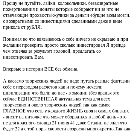
Прошу не путайте, лайки, колокольчики, безвозвратные
пожертвования и донаты которые собирают ни за что не
отвечающие прохвосты-жулики за деньги ебущие всем мозги,
с возвратными со инвестициями сделанными даже в виде
прикола от руБЛЯ.
Понимая во что ввязываюсь о себе ничего не скрываю и при
желании проверить просто сколько инвестировал Я прежде
чем отвечая за результат головой, предлагать со
инвестировать Вам.
Впервые в истории ВСЕ без обмана.
А касаемо творческих людей не надо путать разные фантазии
себе с переводом расчетов как и почему исчезли
цивилизации что были до нас - в эмоции (без вранья это
сейчас ЕДИНСТВЕННАЯ актуальная тема для всех
творческих и около творческих людей так как самое
ГЛАВНОЕ что есть у каждого ЖИЗНЬ своя и самых близких
- висит на ниточке что может оборваться в любой день - это
не для красного словца 21 июня 41 даже Сталин не знал что
будет 22 а с той поры скорости возросли многократно.Так как