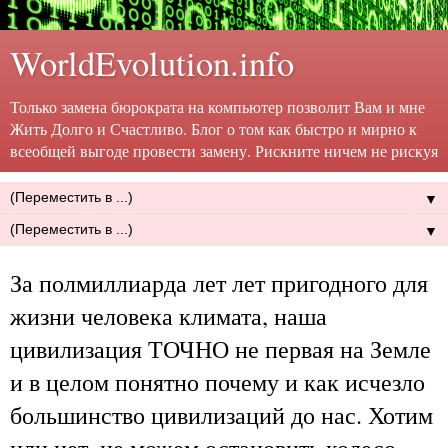
WorldEvolution.info
Только замена бюрократа на компьютер позволит Вам и мне
Жить Долго и Счастливо. Блог о том как быстро и мирно к
всеобщей выгоде провести замену. Рискните ничем не рискуя
▼
▼
За полмиллиарда лет лет пригодного для
жизни человека климата, наша
цивилизация ТОЧНО не первая на Земле
и в целом понятно почему и как исчезло
большинство цивилизаций до нас. Хотим
или нет, не можем остановить колесо