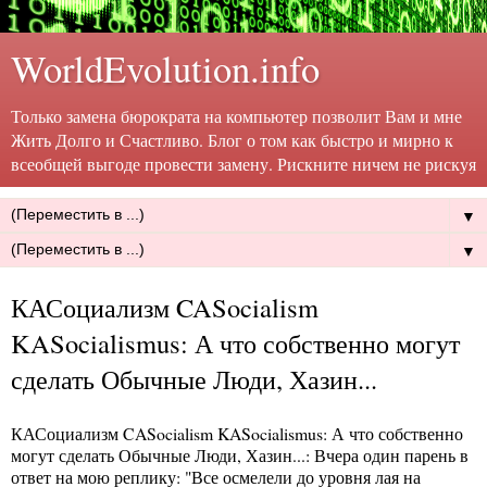
WorldEvolution.info
Только замена бюрократа на компьютер позволит Вам и мне
Жить Долго и Счастливо. Блог о том как быстро и мирно к
всеобщей выгоде провести замену. Рискните ничем не рискуя
▼
▼
КАСоциализм CASocialism
KASocialismus: А что собственно могут
сделать Обычные Люди, Хазин...
КАСоциализм CASocialism KASocialismus: А что собственно
могут сделать Обычные Люди, Хазин...
: Вчера один парень в
ответ на мою реплику: "Все осмелели до уровня лая на