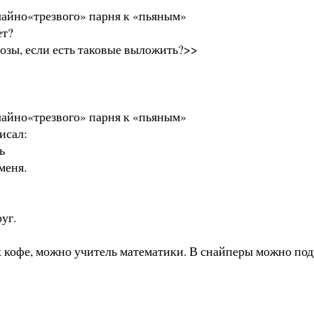
чайно«трезвого» парня к «пьяным»
ет?
озы, если есть таковые выложить?>>
чайно«трезвого» парня к «пьяным»
исал:
ь
меня.
уг.
офе, можно учитель математики. В снайперы можно поду