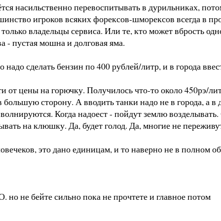
тся насильственно перевоспитывать в дурильниках, пото
льшинство игроков всяких форексов-шморексов всегда в пр
т только владельцы сервиса. Или те, кто может вбрость о
а - пустая мошна и долговая яма.
 надо сделать бензин по 400 рублей/литр, и в города вве
и от цены на горючку. Получилось что-то около 450рэ/литр
 большую сторону. А вводить танки надо не в города, а в 
ь волнируются. Когда надоест - пойдут землю возделыват
ать на клюшку. Да, будет голод. Да, многие не переживут
ловечеков, это дано единицам, и то наверно не в полном о
. но не бейте сильно пока не прочтете и главное потом