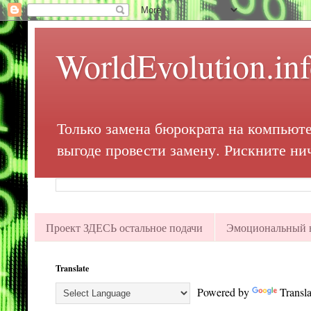
WorldEvolution.in
Только замена бюрократа на компьюте
выгоде провести замену. Рискните ни
Проект ЗДЕСЬ остальное подачи
Эмоциональный в
Translate
Powered by
Transla