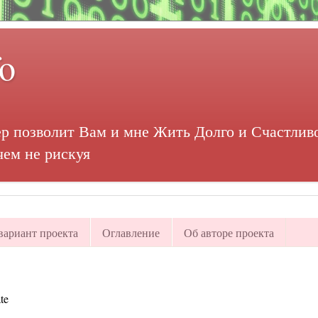
fo
р позволит Вам и мне Жить Долго и Счастливо
чем не рискуя
ариант проекта
Оглавление
Об авторе проекта
te