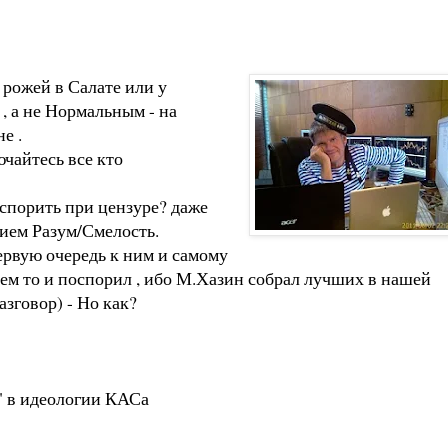
рожей в Салате или у
, а не Нормальным - на
е .
айтесь все кто
 спорить при цензуре? даже
нием Разум/Смелость.
ервую очередь к ним и самому
кем то и поспорил , ибо М.Хазин собрал лучших в нашей
азговор) - Но как?
" в идеологии КАСа