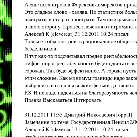
А ещё всех игроков Форексов-шморексов придё
Это сладкое слово - халява. По статистике бо
выиграть, и сто раз проиграть. Там выигрываю
в свою сторону. Процесс лечения от игроманств
Алексей К [clevercat] 31.12.2011 10:24 писал:
Только чтобы построить рациональное общество
бездельников.
Я тут как-то подсчитывал предел рентабельност
цифре, порог рентабельности будет сдвигаться в
горожан. Так буде эффективнее. А города пуст
этим сложнее. Как минимум границы надо закрыв
выбросить из головы всякие феньки да няшки.
P.S. И не надо надеяться на благоразумность че
Правка Высказаться Цитировать
31.12.2011 11:35 Дмитрий Николаевич [oppal]
Замечание по теме: Государственная Пенсия ЗЛО
Алексей К [clevercat] 31.12.2011 10:24 писал:
чтобы построить рациональное общество