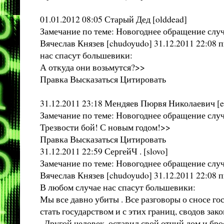
01.01.2012 08:05 Старый Дед [olddead]
Замечание по теме: Новогоднее обращение слу
Вячеслав Князев [chudoyudo] 31.12.2011 22:08 п
нас спасут большевики:
А откуда они возьмутся?>>
Правка Высказаться Цитировать
31.12.2011 23:18 Мендяев Пюрвя Николаевич [el
Замечание по теме: Новогоднее обращение слу
Трезвости бой! С новым годом!>>
Правка Высказаться Цитировать
31.12.2011 22:59 СергейЧ . [slovo]
Замечание по теме: Новогоднее обращение слу
Вячеслав Князев [chudoyudo] 31.12.2011 22:08 п
В любом случае нас спасут большевики:
Мы все давно убиты . Все разговоры о сносе гос
стать государством и с этих границ, сводов з
. Другой человек, оставил свой отчий дом и бр