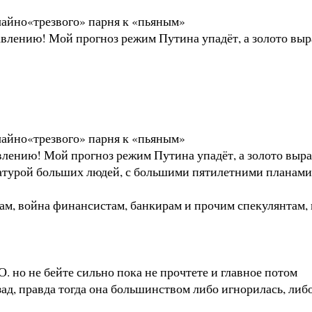
чайно«трезвого» парня к «пьяным»
лению! Мой прогноз режим Путина упадёт, а золото вырас
чайно«трезвого» парня к «пьяным»
ению! Мой прогноз режим Путина упадёт, а золото выраст
татурой больших людей, с большими пятилетними планами
м, война финансистам, банкирам и прочим спекулянтам, и
. но не бейте сильно пока не прочтете и главное потом
азад, правда тогда она большинством либо игнорилась, либ