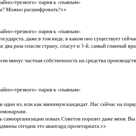
чайно«трезвого» парня к «пьяным»
огда? Можно расшифровать?>>
чайно«трезвого» парня к «пьяным»
государста, даже в том виде, в каком оно существует сейча
е два раза спасли страну, спасут и 3-й, самый главный вр
зм минус частная собственность на средства производств
чайно«трезвого» парня к «пьяным»
 один из, или как минимум кандидат. Нас сейчас на порядк
рхомонархии.
ть самоорганизации новых Советов поразит даже меня. В
админы сегодня это авангард пролетариата.>>