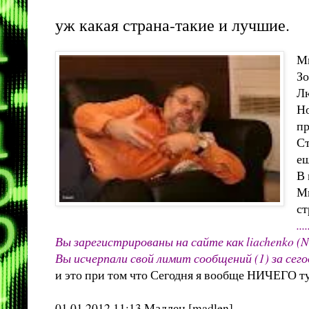
уж какая страна-такие и лучшие.
Мы
Зо
Лю
Но
пр
Ст
ещ
В 
Ми
ст
..
Вы зарегистрированы на сайте как liachenko
Вы исчерпали свой лимит сообщений (1) за сегодня
и это при том что Сегодня я вообще НИЧЕГО т
01.01.2012 11:13 Мадлен [madlen]