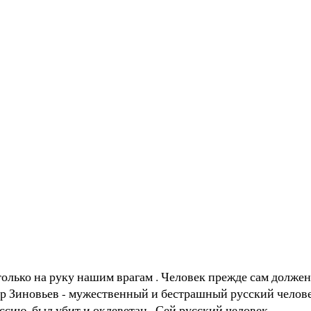
 только на руку нашим врагам . Человек прежде сам должен
андр Зиновьев - мужественный и бестрашный русский челов
сию, был убит и оклеветан . Сей русский человек -