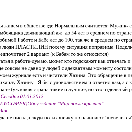
 живем в обществе где Нормальным считается: Мужик- с 
мбоящика доживающий аж до 54 лет в среднем по стране 
бимой Работе и Бабе лет до 100, так же в среднем по стран
 люди ПЛАСТИЛИН посему ситуация поправима. Подключ
едпочитает 2 вариант (к Бабам то же относится)
атья в работе-думаю, может кто подскажет как отвечать и
е совсем не давно у людей с адекватным моменту состоя
моем журнале есть и читатели Хазина. Это обращение в п
хаилу Хазину - Я бы с удовольствием и ответил вам, а с 
ране (уж какая страна-такие и лучшие, но это отдельный р
...Сегодня 01.01.2012
 (NEWCOMER)Обсуждение "Мир после кризиса"
.......
уда не писал,а люди потихонечку но начинают "шевелится