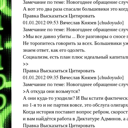
Замечание по теме: Новогоднее обращение слу
А вот это два раза спасали большевики это к
Правка Высказаться Цитировать
01.01.2012 09:53 Вячеслав Князев [chudoyudo]
Замечание по теме: Новогоднее обращение слу
>Мы все давно убиты ... Все разговоры о сносе 
Не торопитесь говорить за всех. Большевики уж
знаем ответ, как его одолеть.
Социализм, есть план плюс идеальный капитали
>>
Правка Высказаться Цитировать
01.01.2012 09:35 Вячеслав Князев [chudoyudo]
Замечание по теме: Новогоднее обращение слу
>А откуда они возьмутся?
А они куда-то уходили? И Вы кстати фактически
но 1-я то и не партия вовсе, это обслуга олига
Когда история поставит вопрос ребром, скорос
и вам найдётся работа в Диктатуре Админов, а 
Правка Высказаться Цитировать