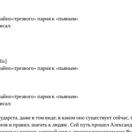
чайно«трезвого» парня к «пьяным»
исал:
is]
чайно«трезвого» парня к «пьяным»
чайно«трезвого» парня к «пьяным»
исал:
ударста, даже в том виде, в каком оно существует сейчас,
аконов и правил, шагать к людям . Сей путь прошел Алекс
осился на помощь царской семье, прошел пешочком всю Рос