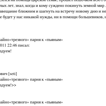
ых лет, знал, когда и кому суждено покинуть земной мир .
завещание ближним и шагнуть на встречу новому дню и нем
, не будет у нас никакой нужды, ни в помощи большевиков,
чайно«трезвого» парня к «пьяным»
011 22:46 писал:
здуем!
ич [seti]
чайно«трезвого» парня к «пьяным»
аздуем!>>
чайно«трезвого» парня к «пьяным»