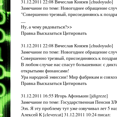
31.12.2011 22:08 Вячеслав Князев [chudoyudo]
Замечание по теме: Новогоднее обращение слу
"Совершенно трезвый, присоединяюсь к поздрав
__
Ну, а чему рвдоваться?>>
Правка Высказаться Цитировать
31.12.2011 22:08 Вячеслав Князев [chudoyudo]
Замечание по теме: Новогоднее обращение слу
Совершенно трезвый, присоединяюсь к поздравл
В любом случае нас спасут большевики: с дик
открытыми финансами!
Ура народной эмиссии! Мир фабрикам и совхоза
Правка Высказаться Цитировать
31.12.2011 16:55 Игорь Афонькин [jdigreze]
Замечание по теме: Государственная Пенсия ЗЛО
Ээх. Я эту проблему тут уже озвучивал лет 5 н
Алексей К [clevercat] 31.12.2011 10:24 писал: