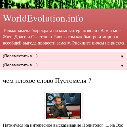
WorldEvolution.info
Только замена бюрократа на компьютер позволит Вам и мне
Жить Долго и Счастливо. Блог о том как быстро и мирно к
всеобщей выгоде провести замену. Рискните ничем не рискуя
▼
▼
чем плохое слово Пустомеля ?
Наткнулся на интересное высказывание Политолог .... на Эхо