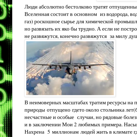
Люди абсолютно бестолково тратят отпущенные
Вселенная состоит в основном из водорода, в
газ) роскошное сырье для химической промышле
но развязать их яко бы трудно. А если не пост
не развяжутся, конечно развяжутся за милу ду
В неимоверных масштабах тратим ресурсы на по
природы отпущено гдето около стольника лет(бо
несчастные и особые случаи, но рядовые болезн
и в заключении Мои 2 любимых примера. Насыпн
Нахрена 5 миллионам людей жить в климате где 