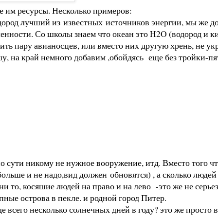
 им ресурсы. Несколько примеров:
одород лучший из известных источников энергии, мы же 
нности. Со школы знаем что океан это H2O (водород и к
роить пару авианосцев, или вместо них другую хрень, не у
шу, на край немного добавим ,обойдясь еще без тройки-пя
 сути никому не нужное вооружение, итд. Вместо того чт
льше и не надо,вид должен обновятся) , а сколько людей 
и то, косяшие людей на право и на лево -это же не серье
ые острова в пекле. и родной город Питер.
всего несколько солнечных дней в году? это же просто вр