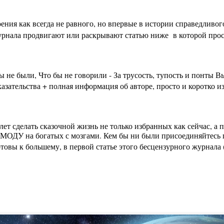
ения как всегда не равного, но впервые в истории справедливо
урнала продвигают или раскрывают статью ниже в которой просто
бы не были, Что бы не говорили - За трусость, тупость и пон
зательства + полная информация об авторе, просто и коротко из
лет сделать сказочной жизнь не только избранных как сейчас, а
МОДУ на богатых с мозгами. Кем бы ни были присоединяйтесь п
вы к большему, в первой статье этого бесцензурного журнала (на