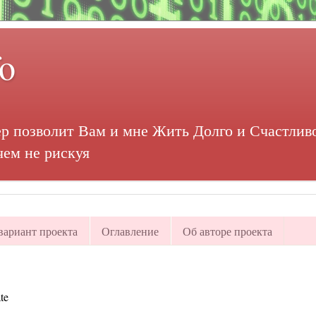
fo
р позволит Вам и мне Жить Долго и Счастливо
чем не рискуя
ариант проекта
Оглавление
Об авторе проекта
te