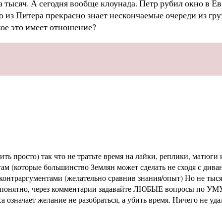
 тысяч. А сегодня вообще клоунада. Петр рубил окно в Евр
о из Питера прекрасно знает нескончаемые очереди из гр
кое это имеет отношение?
ь просто) так что не тратьте время на лайки, реплики, матюги и
м (которые большинство Землян может сделать не сходя с диван
раргументами (желательно сравнив знания/опыт) Но не тысячи 
не понятно, через комментарии задавайте ЛЮБЫЕ вопросы по УМУ
означает желание не разобраться, а убить время. Ничего не уд