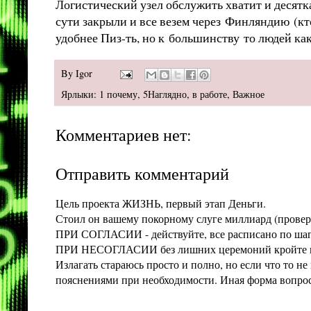
Логистический узел обслужить хватит и десятка
сути закрыли и все везем через Финляндию (кт
удобнее Пиз-ть, но к большинству то людей ка
By
Igor
Ярлыки:
1 почему
,
5Наглядно
,
в работе
,
Важное
Комментариев нет:
Отправить комментарий
Цель проекта ЖИЗНЬ, первый этап Деньги.
Стоил он вашему покорному слуге миллиард (проверит
ПРИ СОГЛАСИИ - действуйте, все расписано по шага
ПРИ НЕСОГЛАСИИ без лишних церемоний кройте конт
Излагать стараюсь просто и полно, но если что то 
пояснениями при необходимости. Иная форма вопроса 