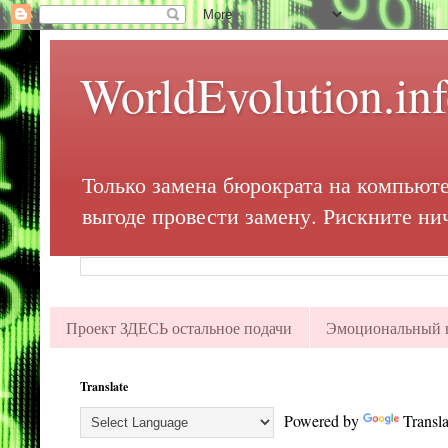
WorldEvolution.in
Только замена бюрократа на компьюте
выгоде провести замену. Рискните ни
Проект ЗДЕСЬ остальное подачи
Эмоциональный в
Translate
Powered by
Transla