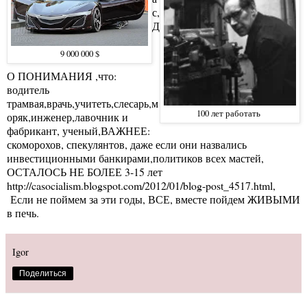
с,
Д
9 000 000 $
О ПОНИМАНИЯ ,что:
водитель
трамвая,врачь,учитеть,слесарь,м
100 лет работать
оряк,инженер,лавочник и
фабрикант, ученый,ВАЖНЕЕ:
скоморохов, спекулянтов, даже если они назвались
инвестиционными банкирами,политиков всех мастей,
ОСТАЛОСЬ НЕ БОЛЕЕ 3-15 лет
http://casocialism.blogspot.com/2012/01/blog-post_4517.html
,
Если не поймем за эти годы, ВСЕ, вместе пойдем ЖИВЫМИ
в печь.
Igor
Поделиться