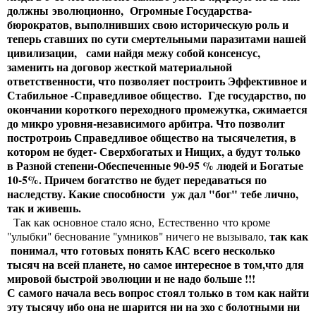
должны эволюционно, Огромные Государства-
бюрократов, выполнивших свою историческую роль и
теперь ставших по сути смертельными паразитами нашей
цивилизации, сами найдя межу собой консенсус,
заменить на договор жесткой материальной
ответственности, что позволяет построить Эффективное и
Стабильное -Справедливое общество. Где государство, по
окончании короткого переходного промежутка, сжимается
до микро уровня-независимого арбитра. Что позволит
постротроиь Справедливое общество на тысячелетия, в
котором не будет- Сверхбогатых и Нищих, а будут только
в Разной степени-Обеспеченные 90-95 % людей и Богатые
10-5%. Причем богатство не будет передаваться по
наследству. Какие способности уж дал "бог" тебе лично,
так и живешь.
Так как основное стало ясно, Естественно что кроме
так как
"улыбки" беснование "умников" ничего не вызывало,
понимал, что готовых понять КАС всего несколько
тысяч на всей планете, но самое интересное в том,
что для
мировой быстрой эволюции и не надо больше !!!
С самого начала весь вопрос стоял только в том как найти
эту тысячу ибо она не шарится ни на эхо с болотными ни