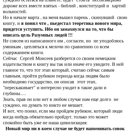
дороже всех вместе взятых - библий , конституций и хартий
вольностей.
Но в начале марта , на меня вышел парень , скинувший свою
я понял что , пьедестал теоретика нового мира,
книгу, и
придется уступить. Ибо он замахнулся на то, что бы
описать цель Разумных людей !!!
Не совсем из написанного им , согласен, но не уподоблюсь
умникам , цепляться к мелочи по сравнению со всем
содержанием книги.
Сейчас Сергей Моисеев разберется со своим немецким
издательством и книгу вы так или иначе его увидите. В ней
главное то, что тот этап который, считаю сейчас самым
главным, пройти рубикон периода когда людям было
необходимо государство, он описав этот этап,
"перескакивает" и интересно уходит в такие дали и
глубины.....
Знать, прав он или нет в любом случае нам еще долго не
суждено, но думать то никто не мешает.
И вот, что понял, если мы пройдем рубикон, который люди
когда нибудь обязательно пройдут, только это может
спокойно быть уже не наша цивилизация:
Новый мир ни в коем случае не будет напоминать совок