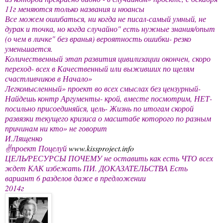
11г меняются только названия и нюансы
Все можем ошибаться, ни когда не писал-самый умный, не
дурак и точка, но когда случайно" есть нужные знания/опыт
(о чем в личке" без вранья) вероятность ошибки- резко
уменьшается.
Количественный этап развития цивилизации окончен, скоро
переход- всех в Качественный или выживших по щелям
счастливчиков в Начало»
Легкомысленный» проект во всех смыслах без цензурный-
Найдешь контр Аргументы- крой, вместе посмотрим, НЕТ-
посильно присоединяйся, цель- Жизнь по итогам скорой
развязки текущего кризиса о масштабе которого по разным
причинам ни кто» не говорит
И.Лященко
✌проект Поцелуй
www.kissproject.info
ЦЕЛЬ/РЕСУРСЫ ПОЧЕМУ не оставить как есть ЧТО всех
ждет КАК избежать ПИ. ДОКАЗАТЕЛЬСТВА Есть
вариант 6 разделов даже в предложении
2014г