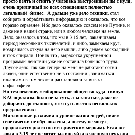
просто взять и отнять у человека выстроенный им с нуля,
очень приличный во всех отношениях полностью
легальный бизнес. А дальше уже дело техники,
стал
собирать и обрабатывать информацию и оказалось, что все
гораздо серьезнее. Ибо дело оказалось совсем и не Путине, и
даже не в нашей стране, или в любом человеке на земле.
Дело, оказалось в том, что мы в 3-15 лет, заканчиваем
период нескольких тысячелетий, и либо, замыкаем круг,
возвращаясь откуда на него вышли, либо делаем восходящий
виток спирали. Поняв это , выработка укрупненной
программы действий уже не составила большого труда.
Другое дело, так как теперь на меня не работают сотни
людей, один естественно не в состоянии , заниматься
нюансами в том числе и расстановкой запятых с
орфографией.
Но тем немение, зомбированное общество куда скинул
КАСоциализм, било не за суть, а за запятые, даже не
добираясь до главного, хотя суть всего в нескольких
предложениях:
Миллионные различия в уровне жизни людей, ничем
генетически не обусловлены, а посему не могут,
продолжатся долго (по историческим меркам). Если все
люди в 3-15 лет не хотят заживо уйти в ядерную печь они