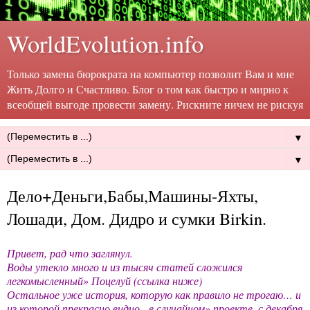
WorldEvolution.info
Только замена бюрократа на компьютер позволит Вам и мне
Жить Долго и Счастливо. Блог о том как быстро и мирно к
всеобщей выгоде провести замену. Рискните ничем не рискуя
▼
▼
Дело+Деньги,Бабы,Машины-Яхты,
Лошади, Дом. Дидро и сумки Birkin.
Привет, рад что заглянул.
Воды утекло много и из тысяч статей сложился
легкомысленный» Поцелуй (ссылка ниже)
Остальное уже история, которую как правило не трогаю… и
из которой прекрасно видно - в случайном» проекте, с декабря