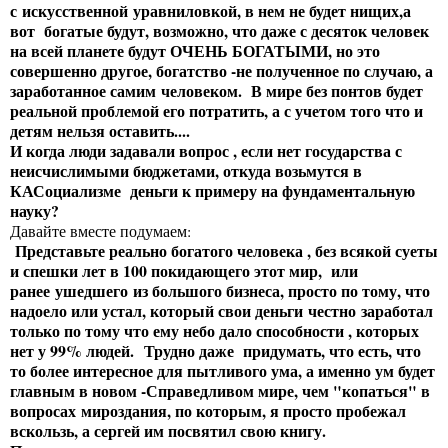
с искусственной уравниловкой, в нем не будет нищих,а
вот богатые будут, возможно, что даже с десяток человек
на всей планете будут ОЧЕНЬ БОГАТЫМИ, но это
совершенно другое, богатство -не полученное по случаю, а
заработанное самим человеком. В мире без понтов будет
реальной проблемой его потратить, а с учетом того что и
детям нельзя оставить....
И когда люди задавали вопрос , если нет государства с
неисчислимыми бюджетами, откуда возьмутся в
КАСоциализме деньги к примеру на фундаментальную
науку?
Давайте вместе подумаем:
Представьте реально богатого человека , без всякой суеты
и спешки лет в 100 покидающего этот мир, или
ранее ушедшего из большого бизнеса, просто по тому, что
надоело или устал, который свои деньги честно заработал
только по тому что ему небо дало способности , которых
нет у 99% людей.
Трудно даже придумать, что есть, что
то более интересное для пытливого ума, а именно ум будет
главным в новом -Справедливом мире, чем "копаться" в
вопросах мироздания, по которым, я просто пробежал
вскользь, а сергей им посвятил свою книгу.