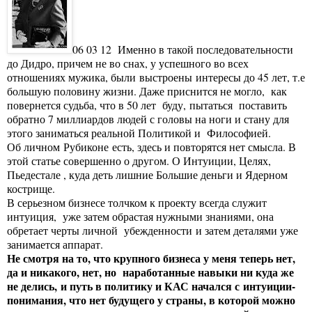
06 03 12 Именно в такой последовательности
до Дидро, причем не во снах, у успешного во всех
отношениях мужика, были выстроены интересы до 45 лет, т.е
большую половину жизни. Даже приснится не могло, как
повернется судьба, что в 50 лет буду, пытаться поставить
обратно 7 миллиардов людей с головы на ноги и стану для
этого заниматься реальной Политикой и Философией.
Об личном Рубиконе есть,
здесь
и повторятся нет смысла. В
этой статье совершенно о другом. О Интуиции, Целях,
Пьедестале , куда деть лишние Большие деньги и Ядерном
кострище.
В серьезном бизнесе толчком к проекту всегда служит
интуиция, уже затем обрастая нужными знаниями, она
обретает черты личной убежденности и затем деталями уже
занимается аппарат.
Не смотря на то, что крупного бизнеса у меня теперь нет,
да и никакого, нет, но наработанные навыки ни куда же
не делись, и путь в политику и КАС начался с интуиции-
понимания, что нет будущего у страны, в которой можно