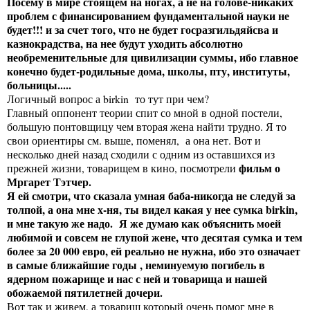
Посему в мире стоящем на ногах, а не на голове-никаких
проблем с финансированием фундаментальной науки не
будет!!! и за счет того, что не будет госразгильдяйсва и
казнокрадства, на нее будут уходить абсолютно
необременительные для цивилизации суммы, ибо главное
конечно будет-родильные дома, школы, пту, институты,
больницы.....
Логичный вопрос а birkin то тут при чем?
Главный оппонент теории спит со мной в одной постели,
большую понтовщицу чем вторая жена найти трудно. Я то
свои ориентиры см. выше, поменял, а она нет. Вот и
несколько дней назад сходили с одним из оставшихся из
фильм о
прежней жизни, товарищем в кино, посмотрели
Мргарет Тэтчер.
Я ей смотри, что сказала умная баба-никогда не следуй за
толпой, а она мне х-ня, ты видел какая у нее сумка birkin,
и мне такую же надо. Я же думаю как объяснить моей
любимой и совсем не глупой жене, что десятая сумка и тем
более за 20 000 евро, ей реально не нужна, ибо это означает
в самые ближайшие годы , неминуемую погибель в
ядерном пожарище и нас с ней и товарища и нашей
обожаемой пятилетней дочери.
Вот так и живем, а товарищ который очень помог мне в