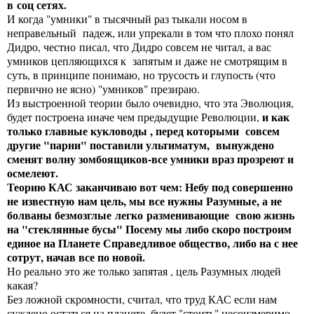
в соц сетях.
И когда "умники" в тысячный раз тыкали носом в
неправельный падеж, или упрекали в том что плохо понял
Дидро, честно писал, что Дидро совсем не читал, а вас
умников цепляющихся к запятым и даже не смотрящим в
суть, в принципе понимаю, но трусость и глупость (что
первично не ясно) "умников" презираю.
Из выстроенной теории было очевидно, что эта Эволюция,
и как
будет построена иначе чем предыдущие Революции,
только главные кукловоды , перед которыми совсем
другие "парни" поставили ультиматум, вынуждено
сменят волну зомбоящиков-все умники враз прозреют и
осмелеют.
Теорию КАС заканчиваю вот чем: Небу под совершенно
не известную нам цель, мы все нужны Разумные, а не
болваны безмозглые легко разменивающие свою жизнь
на "стеклянные бусы" Посему мы либо скоро построим
единое на Планете Справедливое общество, либо на с нее
сотрут, начав все по новой.
Но реально это же только запятая , цель Разумных людей
какая?
Без ложной скромности, считал, что труд КАС если нам
суждено остаться на планете, будет "стоить" несоизмеримо