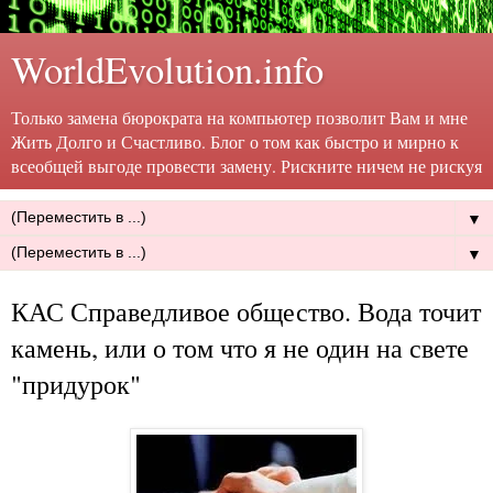
WorldEvolution.info
Только замена бюрократа на компьютер позволит Вам и мне
Жить Долго и Счастливо. Блог о том как быстро и мирно к
всеобщей выгоде провести замену. Рискните ничем не рискуя
▼
▼
КАС Справедливое общество. Вода точит
камень, или о том что я не один на свете
"придурок"