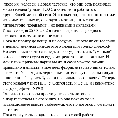
"трезвых" человек. Первая ласточка, что они есть появилась
когда сначала "убили" КАС, а затем дали работать в
крупнейшей мировой сети. Это означало, что кое кого все же
из самых главных кукловодов, смог зацепить своими
литературно "корявыми" , но верными выкладками.
И вот сегодня 05 03 2012 я точно встретил еще одного
человека и возможно он не один.
Пока не прочту до конца и не обсудим , не отвечу он товарищ
в неизпоганенном смысле этого слова или только философ.
Но очень важно, что я теперь знаю куда отсылать "умников"
которые вместо сути всегда смотрели только на запятые. И
мои к ним призывы парни вы же и сами можете, жи-ши
правильно написать, а мое дело фабриканта-лавочника только
в том что бы вам дать черновики, где есть суть- всегда тонули
в шипении: "научись буковки правильно расставлять" Теперь
этого козыря у них НЕТ. У Сергея есть и СУТЬ и Грамматика
с Орфографией. УРА!!!
Оказалось не совсем просто у него есть договор
с издательством на его книгу, но она почему то не
издана,позднее вместе разберемся, что по договору, он может,
а что нет.
Пока скажу только одно, что если я в своей работе