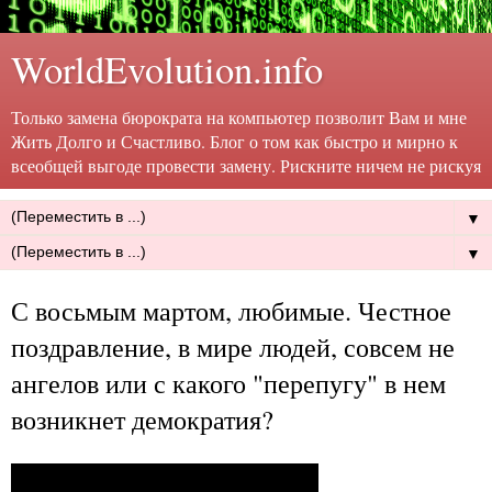
WorldEvolution.info
Только замена бюрократа на компьютер позволит Вам и мне
Жить Долго и Счастливо. Блог о том как быстро и мирно к
всеобщей выгоде провести замену. Рискните ничем не рискуя
▼
▼
С восьмым мартом, любимые. Честное
поздравление, в мире людей, совсем не
ангелов или с какого "перепугу" в нем
возникнет демократия?