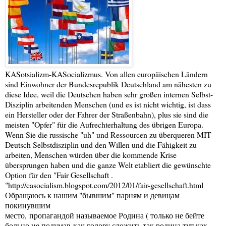
KASotsializm-KASocializmus. Von allen europäischen Ländern
sind Einwohner der Bundesrepublik Deutschland am nähesten zu
diese Idee, weil die Deutschen haben sehr großen internen Selbst-
Disziplin arbeitenden Menschen (und es ist nicht wichtig, ist dass
ein Hersteller oder der Fahrer der Straßenbahn), plus sie sind die
meisten "Opfer" für die Aufrechterhaltung des übrigen Europa.
Wenn Sie die russische "uh" und Ressourcen zu überqueren MIT
Deutsch Selbstdisziplin und den Willen und die Fähigkeit zu
arbeiten, Menschen würden über die kommende Krise
übersprungen haben und die ganze Welt etabliert die gewünschte
Option für den "Fair Gesellschaft .
"
http://casocialism.blogspot.com/2012/01/fair-gesellschaft.html
Обращаюсь к нашим "бывшим" парням и девицам
покинувшим
место, пропагандой называемое Родина ( только не бейте
больно не подумав-как голову сложить так родина тут как