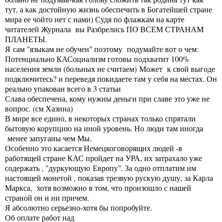
тут, а как достойную жизнь обеспечить в Богатейшей стране
мира ее чойто нет с нами) Судя по флажкам на карте
читателей Журнала вы Разбрелись ПО ВСЕМ СТРАНАМ
ПЛАНЕТЫ.
Я сам "языкам не обучен" поэтому подумайте вот о чем:
Потенциально КАСоциализм готовы подхватит 100%
населения земли (больных не считаем) Может к свой выгоде
подключитесь? и переведя покидаете там у себя на местах.
Он
реально упакован всего в 3 статьи
Слава обеспечена, кому нужны деньги при славе это уже не
вопрос. (см Хазина)
В мире все едино, в некоторых странах только спрятали
бытовую корупцию на иной уровень. Но люди там иногда
менее запуганы чем Мы.
Особенно это касается Немецкоговорящих людей -в
работящей стране КАС пройдет на УРА, их затрахало уже
содержать , "дуркующую Европу". За одно отплатим им
настоящей монетой , показав трезвую рускую душу, за Карла
Маркса, хотя возможно в том, что произошло с нашей
страной он и ни причем.
Я абсолютно серьезно-хотя бы попробуйте.
Об оплате работ над