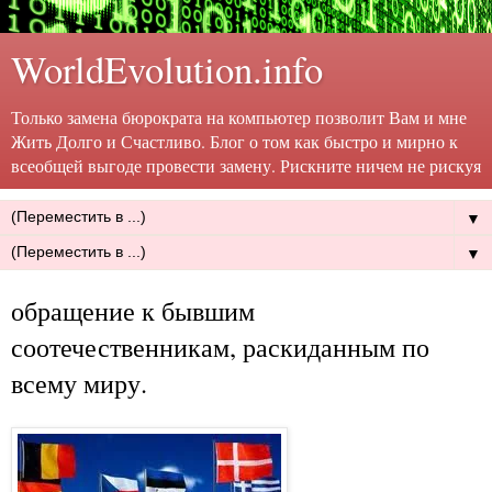
WorldEvolution.info
Только замена бюрократа на компьютер позволит Вам и мне
Жить Долго и Счастливо. Блог о том как быстро и мирно к
всеобщей выгоде провести замену. Рискните ничем не рискуя
▼
▼
обращение к бывшим
соотечественникам, раскиданным по
всему миру.