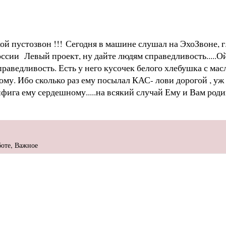
ой пустозвон !!! Сегодня в машине слушал на ЭхоЗвоне, г.
ссии Левый проект, ну дайте людям справедливость.....Ой
праведливость. Есть у него кусочек белого хлебушка с ма
ому. Ибо сколько раз ему посылал КАС- лови дорогой , у
ифига ему сердешному.....на всякий случай Ему и Вам ро
боте
,
Важное