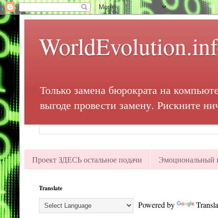
WorldEvolution.in
Только замена бюрократа на компьюте
выгоде провести замену. Рискните ни
Проект ЗДЕСЬ остальное подачи
Эмоциональный в
Translate
Powered by
Transla