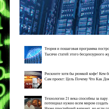
Теория и пошаговая программа постро
Тысячи статей этого бесцензурного ж
Рискните хотя бы рюмкой кофе! Кем 
Сам проект: Цель Почему Что Как Дока
Технологии 21 века способны за пару 
потенциал нужно всем миром создать 
Ниже простейший вариант, но если гото