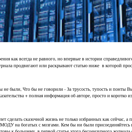
ения как всегда не равного, но впервые в истории справедливо
урнала продвигают или раскрывают статью ниже в которой просто
бы не были, Что бы не говорили - За трусость, тупость и пон
зательства + полная информация об авторе, просто и коротко из
лет сделать сказочной жизнь не только избранных как сейчас, а
МОДУ на богатых с мозгами. Кем бы ни были присоединяйтесь п
вы к большему, в первой статье этого бесцензурного журнала (на