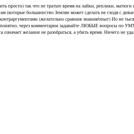
ь просто) так что не тратьте время на лайки, реплики, матюги и
м (которые большинство Землян может сделать не сходя с диван
раргументами (желательно сравнив знания/опыт) Но не тысячи 
не понятно, через комментарии задавайте ЛЮБЫЕ вопросы по УМУ
означает желание не разобраться, а убить время. Ничего не уд