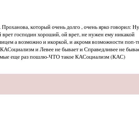
 Проханова, который очень долго , очень ярко говорил: Н
 врет господин хороший, ой врет, не нужен ему никакой
слицем а возможно и икоркой, и акромя возможности поп-ть
ж КАСоциализм и Левее не бывает и Справедливее не быва
димые еще раз пошлю
-ЧТО такое КАСоциализм (КАС)