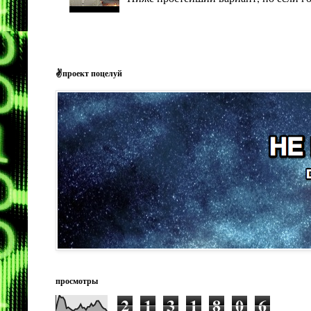
✌проект поцелуй
просмотры
2
1
3
1
8
0
6