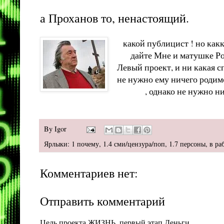
а Проханов то, ненастоящий.
какой публицист ! но какк
дайте Мне и матушке Ро
Левый проект, и ни какая с
не нужно ему ничего родим
, однако не нужно н
By
Igor
Ярлыки:
1 почему
,
1.4 сми/цензура/поп
,
1.7 персоны
,
в ра
Комментариев нет:
Отправить комментарий
Цель проекта ЖИЗНЬ, первый этап Деньги.