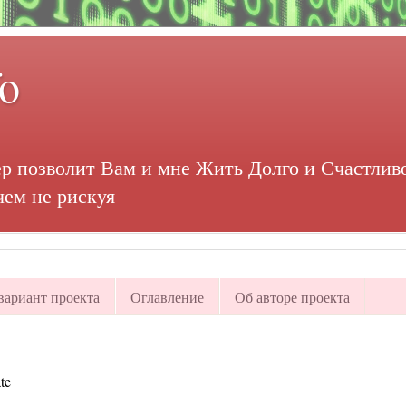
fo
р позволит Вам и мне Жить Долго и Счастливо
чем не рискуя
ариант проекта
Оглавление
Об авторе проекта
te