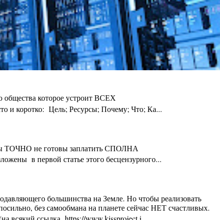
го общества которое устроит ВСЕХ
 и коротко: Цель; Ресурсы; Почему; Что; Ка...
ты Вы ТОЧНО не готовы заплатить СПОЛНА
ложены в первой статье этого бесцензурного...
 подавляющего большинства на Земле. Но чтобы реализовать
осильно, без самообмана на планете сейчас НЕТ счастливых.
 всякий ссылка https://www.kissproject.i...