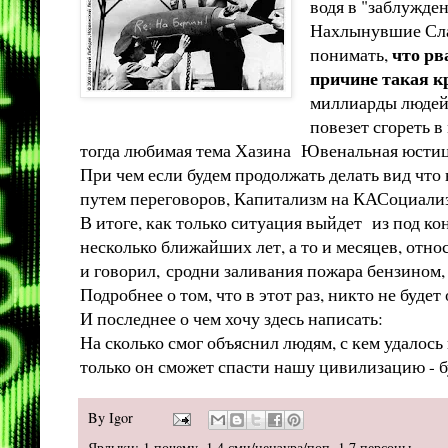
водя в "заблужде
Нахлынувшие Слав
что рв
понимать,
причине такая к
миллиарды людей 
повезет сгореть в
тогда любимая тема Хазина Ювенальная юстиция 
При чем если будем продолжать делать вид чт
путем переговоров, Капитализм на КАСоциали
В итоге, как только ситуация выйдет из под ко
несколько ближайших лет, а то и месяцев, отн
и говорил, сродни заливания пожара бензином, 
Подробнее о том, что в этот раз, никто не буд
И последнее о чем хочу здесь написать:
На сколько смог объяснил людям, с кем удалос
только он сможет спасти нашу цивилизацию - бу
By
Igor
Ярлыки:
1 почему
,
1.4 сми/цензура/поп
,
1.7 персоны