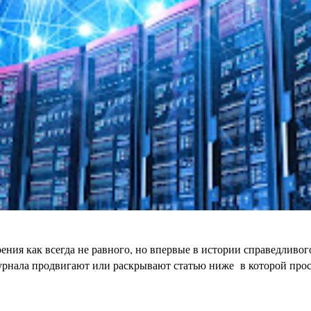
ения как всегда не равного, но впервые в истории справедливо
урнала продвигают или раскрывают статью ниже в которой просто