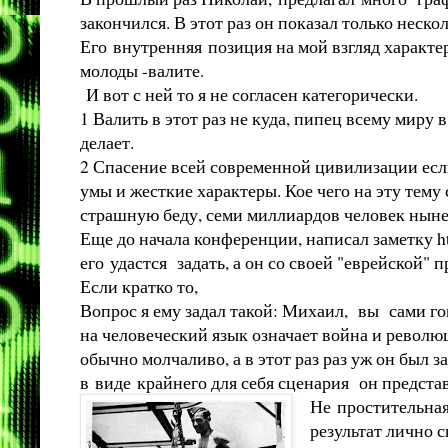
закончился. В этот раз он показал только нес
Его внутренняя позиция на мой взгляд характе
молоды -валите.
И вот с ней то я не согласен категорически.
1 Валить в этот раз не куда, пипец всему миру 
делает.
2 Спасение всей современной цивилизации если
умы и жесткие характеры. Кое чего на эту тему
страшную беду, семи миллиардов человек ныне
Еще до начала конференции, написал заметку
h
его удастся задать, а он со своей "еврейской" 
Если кратко то,
Вопрос я ему задал такой: Михаил, вы сами го
на человеческий язык означает война и революц
обычно молчаливо, а в этот раз раз уж он был з
в виде крайнего для себя сценария он предст
Не простительная
результат лично с