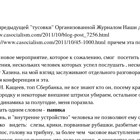
редыдущей "тусовки" Организованной Журналом Наши день
w.casocialism.com/2011/10/blog-post_7256.html
://www.casocialism.com/2011/10/45-1000.html
причем эта п
 новое мероприятие, которое к сожалению, смог посетить
ния, нескольких человек которых успел послушать , неск
Хазина, на мой взгляд заслуживают отдельного разговора,
 конференция и эта.
. Кащеев, топ Сбербанка, не все знают кто он, посему кр
 бородку и некоторые внешние штрихи убираем, остальное 
динамика за полугодие, меня поразила.
паника
ать одним словом -
нь, и "внутренне устройство" человека не позволяют ему с
ко видеть: слезы, крики, порванные рубашки, разбитые с
лос, голову на трибуну, за более чем часовое выступлени
иков показывающих что дело не очень, в конкретно но а