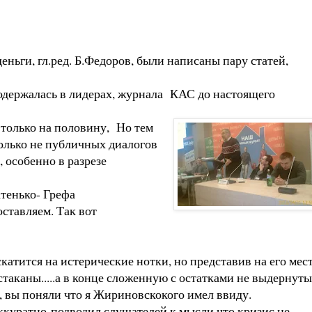
ги, гл.ред. Б.Федоров, были написаны пару статей,
одержалась в лидерах, журнала КАС до настоящего
 только на половину, Но тем
олько не публичных диалогов
 особенно в разрезе
атенько- Грефа
оставляем. Так вот
катится на истерические нотки, но представив на его мес
таканы.....а в конце сложенную с остатками не выдернут
е, вы поняли что я Жириновскокого имел ввиду.
ккуратно подводил слушателей к мысли что кризис не