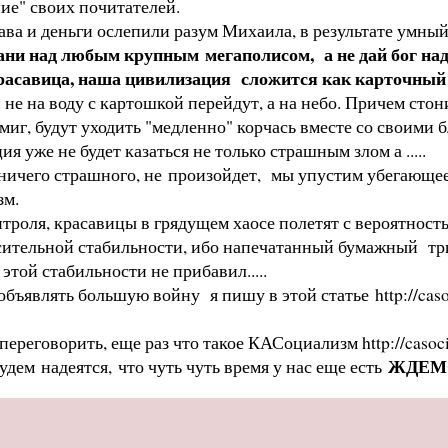
ние" своих почитателей.
а и деньги ослепили разум Михаила, в результате умный
ани над любым крупным мегаполисом, а не дай бог над
расавица, наша цивилизация сложится как карточный
не на воду с картошкой перейдут, а на небо. Причем сто
 миг, будут уходить "медленно" корчась вместе со своими 
уже не будет казаться не только страшным злом а .....
о ничего страшного, не произойдет, мы упустим убегающ
зм.
нтроля, красавицы в грядущем хаосе полетят с вероятность
осительной стабильности, ибо напечатанный бумажный три
этой стабильности не прибавил.....
ет объявлять большую войну я пишу в этой статье
http://ca
ь переговорить, еще раз что такое КАСоциализм
http://caso
ЖДЕ
дем надеятся, что чуть чуть время у нас еще есть