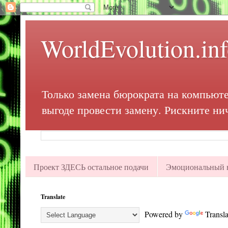
WorldEvolution.in
Только замена бюрократа на компьюте
выгоде провести замену. Рискните ни
Проект ЗДЕСЬ остальное подачи
Эмоциональный в
Translate
Powered by
Transla