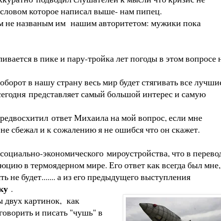
ем словом которое написал выше- нам пипец.
ним не названым им нашим авторитетом: мужики пока
ливается в пике и пару-тройка лет погоды в этом вопросе 
оборот в нашу страну весь мир будет стягивать все лучши
я сегодня представляет самый большой интерес и самую
редвосхитил ответ Михаила на мой вопрос, если мне
а не сбежал и к сожалению я не ошибся что он скажет.
 социально-экономического мироустройства, что в перево
юцию в термоядерном мире. Его ответ как всегда был мне,
ь не будет....... а из его предыдущего выступления
шку
.
ы двух картинок, как
говорить и писать "чушь" в