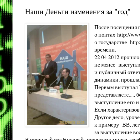
Наши Деньги изменения за "год"
После посещения п
о понтах
http://ww
о государстве
http
времени.
22 04 2012 прошло
не менее выступле
и публичный ответ 
динамики, прошлая
Первым выступал Н
представляете....,
выступление его и 
Если характеризов
Другое дело, урове
к примеру ВВ, лег
за выступление во
В прошлый раз Николай, предлагал много граф