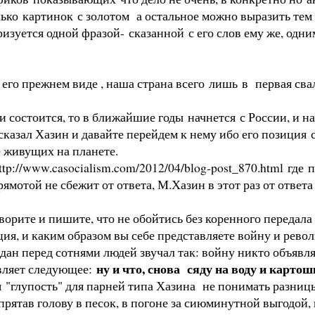
колько картинок с золотом а остальное можно выразить т
ризуется одной фразой- сказанной с его слов ему же, од
в его прежнем виде , наша страна всего лишь в первая сва
 состоится, то в ближайшие годы начнется с России, и на
 сказал Хазин и давайте перейдем к нему ибо его позици
 живущих на планете.
ttp://www.casocialism.com/2012/04/blog-post_870.html
где п
прямотой не сбежит от ответа, М.Хазин в этот раз от ответ
ворите и пишите, что не обойтись без коренного передала
ия, и каким образом вы себе представляете войну и револ
адан перед сотнями людей звучал так: войну никто объявлят
ну и что, снова сяду на воду и карто
авляет следующее:
 "глупость" для парней типа Хазина не понимать разниц
прятав голову в песок, в погоне за сиюминутной выгодой, 