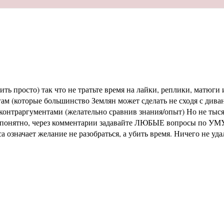
ь просто) так что не тратьте время на лайки, реплики, матюги и
м (которые большинство Землян может сделать не сходя с диван
раргументами (желательно сравнив знания/опыт) Но не тысячи 
не понятно, через комментарии задавайте ЛЮБЫЕ вопросы по УМУ
означает желание не разобраться, а убить время. Ничего не уд