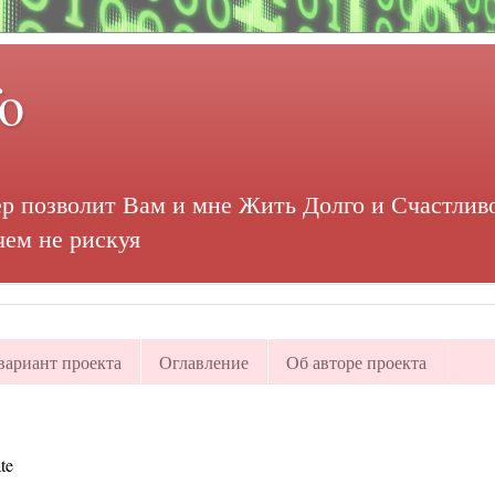
fo
р позволит Вам и мне Жить Долго и Счастливо
чем не рискуя
ариант проекта
Оглавление
Об авторе проекта
te