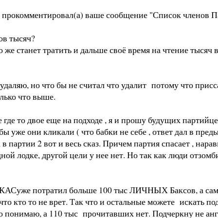
m/) прокомментировал(а) ваше сообщение "Список членов 
ов тысяч?
кто же станет тратить и дальше своё время на чтение тыся
даляю, но что бы не считал что удалит потому что присс
олько что выше.
 где то двое еще на подходе , я и прошу будущих партийцев
бы уже они кликали ( что бабки не себе , ответ дал в пре
 в партии 2 вот и весь сказ. Причем партия спасает , на
дной лодке, другой цели у нее нет. Но так как люди отзом
на КАСуже потратил больше 100 тыс ЛИЧНЫХ Баксов, а са
о кто то не врет. Так что и остальные можете искать подв
 это понимаю, а 110 тыс прочитавших нет. Подчеркну не а