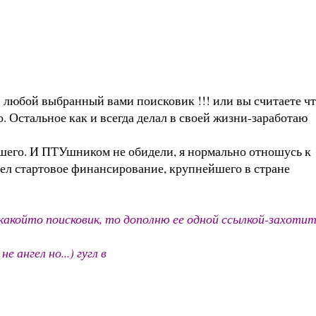
 в любой выбранный вами поисковик !!! или вы считаете ч
о. Остальное как и всегда делал в своей жизни-заработаю
вашего. И ПТУшником не обидели, я нормально отношусь к
мел стартовое финансирование, крупнейшего в стране
л какойто поисковик, то дополню ее одной ссылкой-захоти
 ангел но...) гугл в