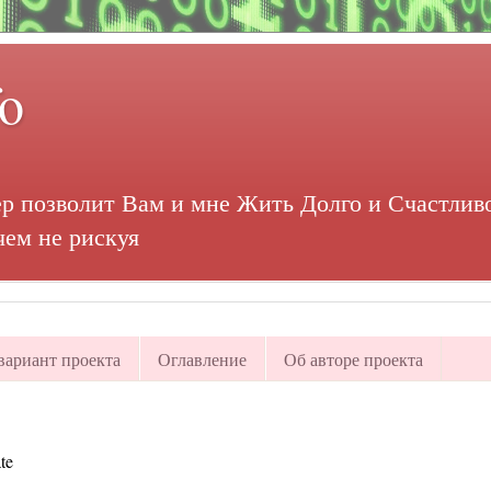
fo
р позволит Вам и мне Жить Долго и Счастливо
чем не рискуя
ариант проекта
Оглавление
Об авторе проекта
te