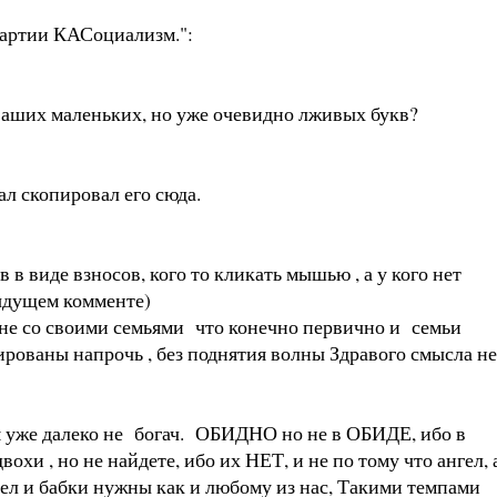
Партии КАСоциализм.":
ч ваших маленьких, но уже очевидно лживых букв?
ал скопировал его сюда.
 в виде взносов, кого то кликать мышью , а у кого нет
дыдущем комменте)
равне со своими семьями что конечно первично и семьи
бированы напрочь , без поднятия волны Здравого смысла не
м уже далеко не богач. ОБИДНО но не в ОБИДЕ, ибо в
охи , но не найдете, ибо их НЕТ, и не по тому что ангел, 
нгел и бабки нужны как и любому из нас, Такими темпами