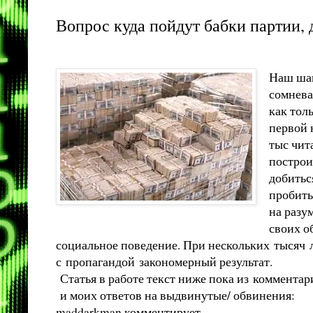
Вопрос куда пойдут бабки партии, 
Наш шан
сомнева
как толь
первой 
тыс чит
построи
добитьс
пробить
на разу
своих о
социальное поведение. При нескольких тысяч л
с пропагандой закономерный результат.
Статья в работе текст ниже пока из коммента
и моих ответов на выдвинутые/ обвинения:
maddarkman комментирует...