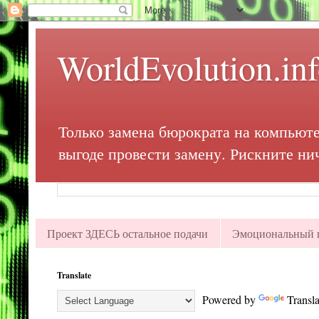
WorldEvolution.in
Только замена бюрократа на компьюте
выгоде провести замену. Рискните ни
Проект ЗДЕСЬ остальное подачи
Эмоциональный в
Translate
Powered by
Transla