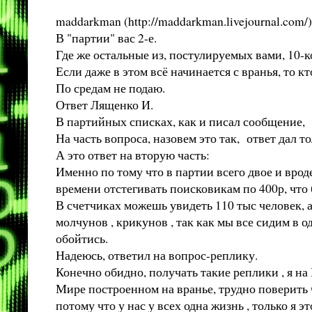
maddarkman (http://maddarkman.livejournal.co
В "партии" вас 2-е.
Где же остальные из, постулируемых вами, 10-к
Если даже в этом всё начинается с вранья, то 
По средам не подаю.
Ответ Лященко И.
В партийных списках, как и писал сообщение, у
На часть вопроса, назовем это так, ответ дал т
А это ответ на вторую часть:
Именно по тому что в партии всего двое и вроде
времени отстегивать поисковикам по 400р, что 
В счетчиках можешь увидеть 110 тыс человек, а
молчунов , крикунов , так как мы все сидим в о
обойтись.
Надеюсь, ответил на вопрос-реплику.
Конечно обидно, получать такие реплики , я 
Мире построенном на вранье, трудно поверить чт
потому что у нас у всех одна жизнь , только я