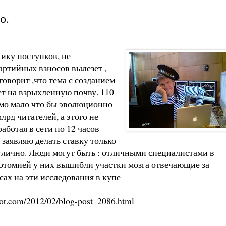
о.
ику поступков, не
артийных взносов вылезет ,
 говорит ,что тема с созданием
т на взрыхленную почву. 110
имо мало что бы эволюционно
рд читателей, а этого не
аботая в сети по 12 часов
 заявляю делать ставку только
отлично. Люди могут быть : отличными специалистами в
ботомией у них вышибли участки мозга отвечающие за
ах на эти исследования в купе
spot.com/2012/02/blog-post_2086.html