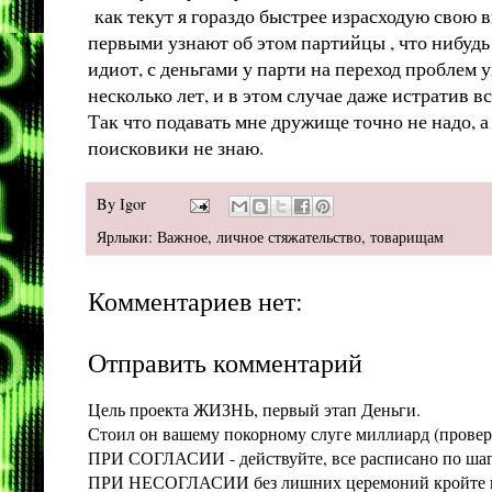
как текут я гораздо быстрее израсходую свою 
первыми узнают об этом партийцы , что нибудь
идиот, с деньгами у парти на переход проблем у
несколько лет, и в этом случае даже истратив вс
Так что подавать мне дружище точно не надо, 
поисковики не знаю.
By
Igor
Ярлыки:
Важное
,
личное стяжательство
,
товарищам
Комментариев нет:
Отправить комментарий
Цель проекта ЖИЗНЬ, первый этап Деньги.
Стоил он вашему покорному слуге миллиард (проверит
ПРИ СОГЛАСИИ - действуйте, все расписано по шага
ПРИ НЕСОГЛАСИИ без лишних церемоний кройте конт