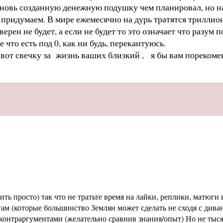
вновь созданную денежную подушку чем планировал, но на 
 придумаем. В мире ежемесячно на дурь тратятся триллион
верен не будет, а если не будет то это означает что разум
е что есть под 0, как ни будь, перекантуюсь.
а вот свечку за жизнь ваших близкий , я бы вам пореком
ь просто) так что не тратьте время на лайки, реплики, матюги и
м (которые большинство Землян может сделать не сходя с диван
раргументами (желательно сравнив знания/опыт) Но не тысячи 