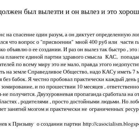
должен был вылезти и он вылез и это хорош
с на спасение один разум, а он диктует определенную лог
лся что вопрос о "присвоении" мной 400 руб или части п
ко объявлю о ее создании. И раз он вылез так быстро , это
на планете единой партии здравого смысла КАС, попадае
ателей по всему миру это не мало, правда этого недопуст
ть на земле Справедливое Общество, надо КАСу иметь 7 мл
я без бабок. Я честно пробовал практически каждый день р
 зомирование, и по прошествии 10 месяцев , ответственно
м-не получится. Двухуровневая пропаганда сработала на 
бластях , родителями , просто достойными людьми. Но ло
ет занятий мозгом и практически не ограниченных ресурс
риев к Призыву о создании партии
http://casocialism.blog