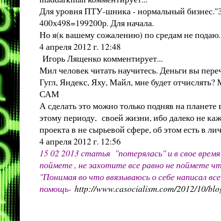
Для уровня ПТУ-шника - нормальный бизнес."
400х498=199200р. Для начала.
Но я(к вашему сожалению) по средам не подаю.
4 апреля 2012 г. 12:48
Игорь Лященко комментирует...
Мил человек читать научитесь. Деньги вы переч
Гугл, Яндекс, Яху, Майл, мне будет отчислять?
САМ
А сделать это можно только подняв на планете
этому периоду, своей жизни, ибо далеко не ка
проекта в не сырьевой сфере, об этом есть в лич
4 апреля 2012 г. 12:56
15 02 2013 статья "потерялась" и в свое время
поймете , не захотите все равно не поймете чт
"Понимая во что ввязываюсь о себе написал все 
помощь-
http://www.casocialism.com/2012/10/blo