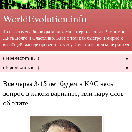
WorldEvolution.info
Только замена бюрократа на компьютер позволит Вам и мне
Жить Долго и Счастливо. Блог о том как быстро и мирно к
всеобщей выгоде провести замену. Рискните ничем не рискуя
▼
▼
Все через 3-15 лет будем в КАС весь
вопрос в каком варианте, или пару слов
об элите