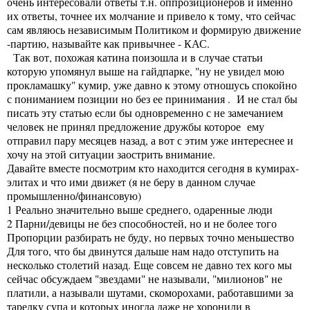
очень интересовали ответы т.н. оппрозиционеров и именно
их ответы, точнее их молчание и привело к тому, что сейчас
сам являюсь независимым Политиком и формирую движение
-партию, называйте как привычнее - КАС.
Так вот, похожая катина поизошла и в случае статьи
которую упомянул выше на гайдпарке, "ну не увидел мою
прокламашку" кумир, уже давно к этому отношусь спокойно
с пониманием позиции но без ее принимания . И не стал бы
писать эту статью если бы одновременно с не замечанием
человек не принял предложение дружбы которое ему
отправил пару месяцев назад, а вот с этим уже интереснее и
хочу на этой ситуации заострить внимание.
Давайте вместе посмотрим кто находится сегодня в кумирах-
элитах и что ими движет (я не беру в данном случае
промышленно/финансовую)
1 Реально значительно выше среднего, одаренные люди
2 Парни/девицы не без способностей, но и не более того
Пропорции разбирать не буду, но первых точно меньшество
Для того, что бы двинутся дальше нам надо отступить на
несколько столетий назад. Еще совсем не давно тех кого мы
сейчас обсуждаем "звездами" не называли, "милионов" не
платили, а называли шутами, скоморохами, работавшими за
тарелку супа и которых иногда даже не хоронили в