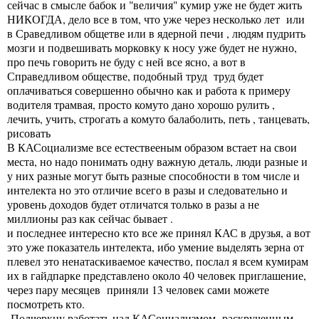
сейчас в смысле бабок и "величия" кумир уже не будет жить
НИКОГДА, дело все в том, что уже через несколько лет или
в Сраведливом общетве или в ядерной печи , людям пудрить
мозги и подвешивать морковку к носу уже будет не нужно,
про печь говорить не буду с ней все ясно, а вот в
Справедливом обществе, подобный труд труд будет
оплачиваться совершенно обычно как и работа к примеру
водителя трамвая, просто комуто дано хорошо рулить ,
лечить, учить, строгать а комуто балаболить, петь , танцевать,
рисовать
В КАСоциализме все естествееным образом встает на свои
места, но надо понимать одну важную деталь, люди разные и
у них разные могут быть разные способности в том числе и
интелекта но это отличие всего в разы и следовательно и
уровень доходов будет отличатся только в разы а не
миллионы раз как сейчас бывает .
и последнее интересно кто все же принял КАС в друзья, а вот
это уже показатель интелекта, ибо умение выделять зерна от
плевел это ненатаскиваемое качество, послал я всем кумирам
их в гайдпарке представлено около 40 человек приглашение,
через пару месяцев приняли 13 человек сами можете
посмотреть кто.
Подчеркну работать над КАСоциализмом раскрученным