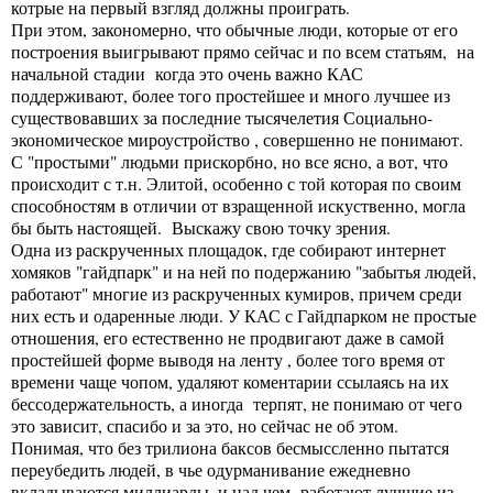
котрые на первый взгляд должны проиграть.
При этом, закономерно, что обычные люди, которые от его
построения выигрывают прямо сейчас и по всем статьям, на
начальной стадии когда это очень важно КАС
поддерживают, более того простейшее и много лучшее из
существовавших за последние тысячелетия Социально-
экономическое мироустройство , совершенно не понимают.
С "простыми" людьми прискорбно, но все ясно, а вот, что
происходит с т.н. Элитой, особенно с той которая по своим
способностям в отличии от взращенной искуственно, могла
бы быть настоящей. Выскажу свою точку зрения.
Одна из раскрученных площадок, где собирают интернет
хомяков "гайдпарк" и на ней по подержанию "забытья людей,
работают" многие из раскрученных кумиров, причем среди
них есть и одаренные люди. У КАС с Гайдпарком не простые
отношения, его естественно не продвигают даже в самой
простейшей форме выводя на ленту , более того время от
времени чаще чопом, удаляют коментарии ссылаясь на их
бессодержательность, а иногда терпят, не понимаю от чего
это зависит, спасибо и за это, но сейчас не об этом.
Понимая, что без трилиона баксов бесмыссленно пытатся
переубедить людей, в чье одурманивание ежедневно
вкладываются миллиарды, и над чем работают лучшие из