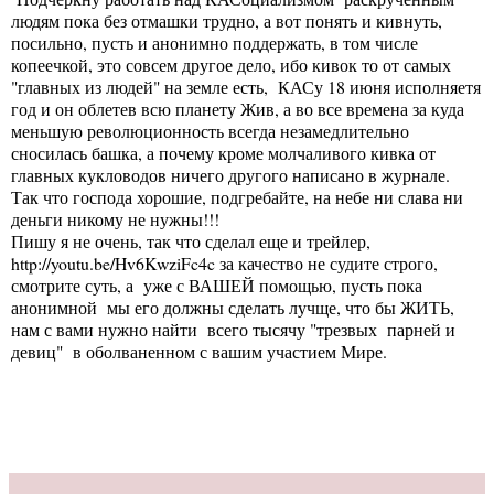
людям пока без отмашки трудно, а вот понять и кивнуть,
посильно, пусть и анонимно поддержать, в том числе
копеечкой, это совсем другое дело, ибо кивок то от самых
"главных из людей" на земле есть, КАСу 18 июня исполняетя
год и он облетев всю планету Жив, а во все времена за куда
меньшую революционность всегда незамедлительно
сносилась башка, а почему кроме молчаливого кивка от
главных кукловодов ничего другого написано в журнале.
Так что господа хорошие, подгребайте, на небе ни слава ни
деньги никому не нужны!!!
Пишу я не очень, так что сделал еще и трейлер,
http://youtu.be/Hv6KwziFc4c
за качество не судите строго,
смотрите суть, а уже с ВАШЕЙ помощью, пусть пока
анонимной мы его должны сделать лучще, что бы ЖИТЬ,
нам с вами нужно найти всего тысячу "трезвых парней и
девиц" в оболваненном с вашим участием Мире.