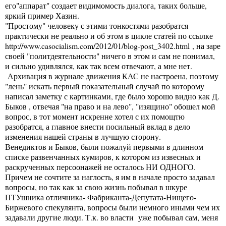
его"аппарат" создает видимомость диалога, таких больше,
яркий пример Хазин.
"Простому" человеку с этими тонкостями разобратся
практически не реально и об этом в цикле статей по ссылке
http://www.casocialism.com/2012/01/blog-post_3402.html
, на заре
своей "политдеятельности" ничего в этом и сам не понимал,
и сильно удивлялся, как так всем отвечают, а мне нет.
Архивация в журнале движения КАС не настроена, поэтому
"лень" искать первый показательный случай по которому
написал заметку с картинками, где было хорошо видно как Д.
Быков , отвечая "на право и на лево", "изящино" обошел мой
вопрос, в тот момент искренне хотел с их помощтю
разобратся, а главное внести посильный вклад в дело
изменения нашей страны в лучшую сторону.
Венедиктов и Быков, были пожалуй первыми в длинном
списке развенчанных кумиров, к котором из извесных и
раскрученных персоонажей не осталось НИ ОДНОГО.
Причем не сочтите за наглость, я им в начале просто задавал
вопросы, но так как за свою жизнь побывал в шкуре
ПТУшника отличника- Фабриканта-Депутата-Нищего-
Биржевого спекулянта, вопросы были немного иными чем их
задавали другие люди. Т.к. во власти уже побывал сам, меня