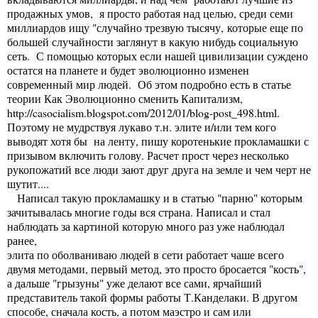
продажных умов, я просто работая над целью, среди семи
миллиардов ищу "случайно трезвую тысячу, которые еще по
большей случайности заглянут в какую нибудь социальную
сеть. С помощью которых если нашей цивилизации суждено
остатся на планете и будет эволюционно изменен
современный мир людей. Об этом подробно есть в статье
теории Как Эволюционно сменить Капитализм,
http://casocialism.blogspot.com/2012/01/blog-post_498.html
.
Поэтому не мудрствуя лукаво т.н. элите и/или тем кого
выводят хотя бы на ленту, пишу коротенькие прокламашки с
призывом включить голову. Расчет прост через несколько
рукопожатий все люди зают друг друга на земле и чем черт не
шутит....
Написал такую прокламашку и в статью "парню" которым
зачитывалась многие годы вся страна. Написал и стал
наблюдать за картиной которую много раз уже наблюдал
ранее,
элита по оболваниваю людей в сети работает чаше всего
двумя методами, первый метод, это просто бросается "кость",
а дальше "грызуны" уже делают все сами, ярчайший
представитель такой формы работы Т.Канделаки. В другом
способе, сначала кость, а потом маэстро и сам или