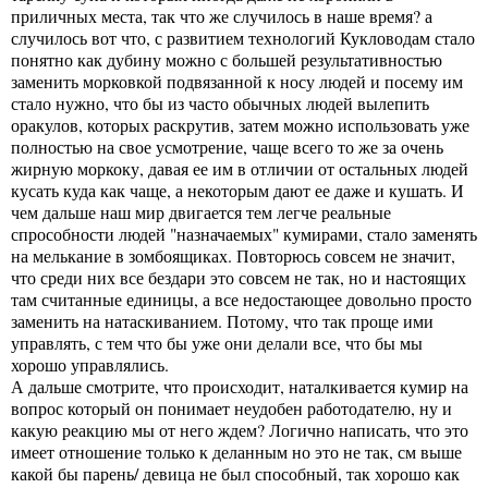
приличных места, так что же случилось в наше время? а
случилось вот что, с развитием технологий Кукловодам стало
понятно как дубину можно с большей результативностью
заменить морковкой подвязанной к носу людей и посему им
стало нужно, что бы из часто обычных людей вылепить
оракулов, которых раскрутив, затем можно использовать уже
полностью на свое усмотрение, чаще всего то же за очень
жирную моркоку, давая ее им в отличии от остальных людей
кусать куда как чаще, а некоторым дают ее даже и кушать. И
чем дальше наш мир двигается тем легче реальные
спрособности людей "назначаемых" кумирами, стало заменять
на мелькание в зомбоящиках. Повторюсь совсем не значит,
что среди них все бездари это совсем не так, но и настоящих
там считанные единицы, а все недостающее довольно просто
заменить на натаскиванием. Потому, что так проще ими
управлять, с тем что бы уже они делали все, что бы мы
хорошо управлялись.
А дальше смотрите, что происходит, наталкивается кумир на
вопрос который он понимает неудобен работодателю, ну и
какую реакцию мы от него ждем? Логично написать, что это
имеет отношение только к деланным но это не так, см выше
какой бы парень/ девица не был способный, так хорошо как