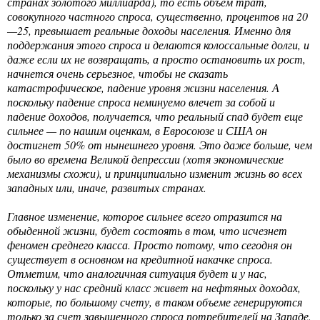
странах золотого миллиарда), то есть объем трат,
совокупного частного спроса, существенно, процентов на 20
—25, превышает реальные доходы населения. Именно для
поддержания этого спроса и делаются колоссальные долги, и
даже если их не возвращать, а просто остановить их рост,
начнется очень серьезное, чтобы не сказать
катастрофическое, падение уровня жизни населения. А
поскольку падение спроса неминуемо влечет за собой и
падение доходов, получается, что реальный спад будет еще
сильнее — по нашим оценкам, в Евросоюзе и США он
достигнет 50% от нынешнего уровня. Это даже больше, чем
было во времена Великой депрессии (хотя экономические
механизмы схожи), и принципиально изменит жизнь во всех
западных или, иначе, развитых странах.
Главное изменение, которое сильнее всего отразится на
обыденной жизни, будет состоять в том, что исчезнет
феномен среднего класса. Просто потому, что сегодня он
существует в основном на кредитной накачке спроса.
Отметим, что аналогичная ситуация будет и у нас,
поскольку у нас средний класс живет на нефтяных доходах,
которые, по большому счету, в таком объеме генерируются
только за счет завышенного спроса потребителей на Западе.