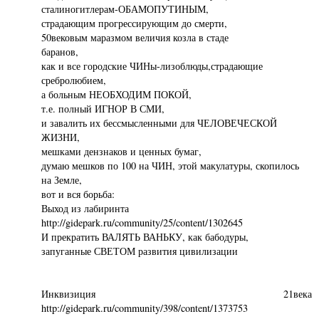
сталиногитлерам-ОБАМОПУТИНЫМ,
страдающим прогрессирующим до смерти,
50вековым маразмом величия козла в стаде
баранов,
как и все городские ЧИНы-лизоблюды,страдающие
сребролюбием,
а больным НЕОБХОДИМ ПОКОЙ,
т.е. полный ИГНОР В СМИ,
и завалить их бессмысленными для ЧЕЛОВЕЧЕСКОЙ
ЖИЗНИ,
мешками дензнаков и ценных бумаг,
думаю мешков по 100 на ЧИН, этой макулатуры, скопилось
на Земле,
вот и вся борьба:
Выход из лабиринта
http://gidepark.ru/community/25/content/1302645
И прекратить ВАЛЯТЬ ВАНЬКУ, как бабодуры,
запуганные СВЕТОМ развития цивилизации
Инквизиция 21века
http://gidepark.ru/community/398/content/1373753