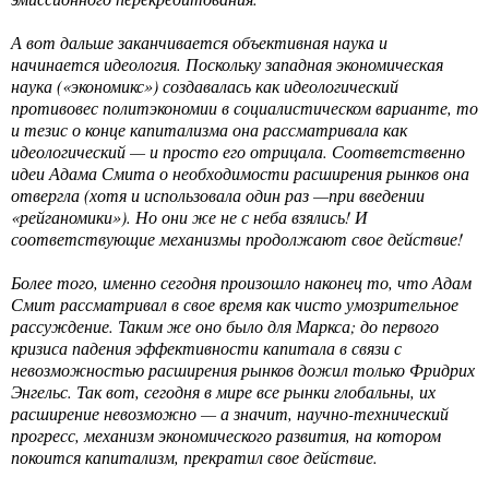
А вот дальше заканчивается объективная наука и
начинается идеология. Поскольку западная экономическая
наука («экономикс») создавалась как идеологический
противовес политэкономии в социалистическом варианте, то
и тезис о конце капитализма она рассматривала как
идеологический — и просто его отрицала. Соответственно
идеи Адама Смита о необходимости расширения рынков она
отвергла (хотя и использовала один раз —при введении
«рейганомики»). Но они же не с неба взялись! И
соответствующие механизмы продолжают свое действие!
Более того, именно сегодня произошло наконец то, что Адам
Смит рассматривал в свое время как чисто умозрительное
рассуждение. Таким же оно было для Маркса; до первого
кризиса падения эффективности капитала в связи с
невозможностью расширения рынков дожил только Фридрих
Энгельс. Так вот, сегодня в мире все рынки глобальны, их
расширение невозможно — а значит, научно-технический
прогресс, механизм экономического развития, на котором
покоится капитализм, прекратил свое действие.