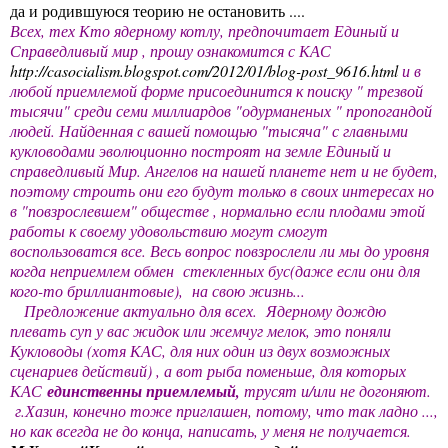
да и родившуюся теорию не остановить ....
Всех, тех Кто ядерному котлу, предпочитает Единый и
Справедливый мир , прошу ознакомится с КАС
http://casocialism.blogspot.com/2012/01/blog-post_9616.html
и в
любой приемлемой форме присоединится к поиску " трезвой
тысячи" среди семи миллиардов "одурманеных " пропогандой
людей. Найденная с вашей помощью "тысяча" с главными
кукловодами эволюционно построят на земле Единый и
справедливый Мир. Ангелов на нашей планете нет и не будет,
поэтому строить они его будут только в своих интересах но
в "повзрослевшем" обществе , нормально если плодами этой
работы к своему удовольствию могут смогут
воспользоватся все. Весь вопрос повзрослели ли мы до уровня
когда неприемлем обмен стекленных бус(даже если они для
кого-то бриллиантовые), на свою жизнь...
Предложение актуально для всех. Ядерному дождю
плевать суп у вас жидок или жемчуг мелок, это поняли
Кукловоды (хотя КАС, для них один из двух возможных
сценариев действий) , а вот рыба поменьше, для которых
КАС
единственны приемлемый,
трусят и/или не догоняют.
г.Хазин, конечно тоже приглашен, потому, что так ладно ...,
но как всегда не до конца, написать, у меня не получается.