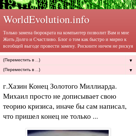
WorldEvolution.info
Только замена бюрократа на компьютер позволит Вам и мне
Жить Долго и Счастливо. Блог о том как быстро и мирно к
всеобщей выгоде провести замену. Рискните ничем не рискуя
▼
▼
г.Хазин Конец Золотого Миллиарда.
Михаил просто не дописывает свою
теорию кризиса, иначе бы сам написал,
что пришел конец не только ...