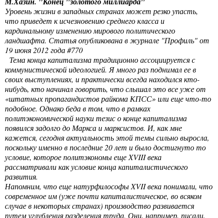
М.Хазин. "Конец "золотого миллиарда"
Уровень жизни в западных странах может резко упасть,
что приведет к исчезновению среднего класса и
кардинальному изменению мирового политического
ландшафта. Статья опубликована в журнале "Профиль" от
19 июня 2012 года #770
Тема конца капитализма традиционно ассоциируется с
коммунистической идеологией. Я много раз поднимал ее в
своих выступлениях, и практически всегда находился кто-
нибудь, кто начинал говорить, что слышал это все уже от
«штатных пропагандистов райкома КПСС» или еще что-то
подобное. Однако беда в том, что в рамках
политэкономической науки тезис о конце капитализма
появился задолго до Маркса и марксистов. И, как мне
кажется, сегодня актуальность этой темы сильно выросла,
поскольку именно в последние 20 лет и было достигнуто то
условие, которое политэкономы еще XVIII века
рассматривали как условие конца капиталистического
развития.
Напомним, что еще натурфилософы XVII века понимали, что
современное им (уже почти капиталистическое, во всяком
случае в некоторых странах) производство развивается
путем углубления разделения труда. Они, например, писали,