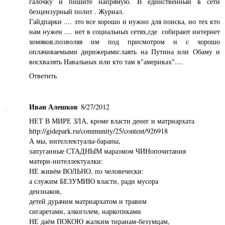
галочку и пишите напрямую. В единственный в сети
безцензурный полит . Журнал.
Гайдпарки .... это все хорошо и нужно для поиска, но тех кто
нам нужен .... нет в социальных сетях,где собирают интернет
хомяков,позволяя им под присмотром и с хорошо
оплачиваемыми дирижерами:лаять на Путина или Обаму и
восхвалять Навальных или кто там в"америках"....
Ответить
Иван Алешков
8/27/2012
НЕТ В МИРЕ ЗЛА, кроме власти денег и матриархата
http://gidepark.ru/community/25/content/926918
А мы, интеллектуалы-бараны,
запуганные СТАДНЫМ маразмом ЧИНопочитания
матери-интеллектуалки:
НЕ живём ВОЛЬНО, по человечески:
а служим БЕЗУМИЮ власти, ради мусора
дензнаков,
детей дурачим матриархатом и травим
сигаретами, алкоголем, наркотиками
НЕ даём ПОКОЮ жалким тиранам-безумцам,