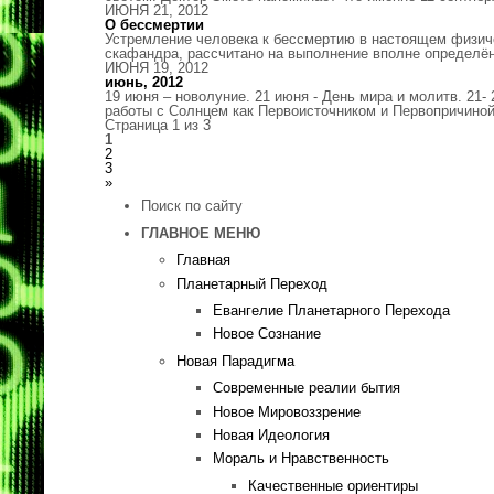
ИЮНЯ 21, 2012
О бессмертии
Устремление человека к бессмертию в настоящем физиче
скафандра, рассчитано на выполнение вполне определён
ИЮНЯ 19, 2012
июнь, 2012
19 июня – новолуние. 21 июня - День мира и молитв. 21
работы с Солнцем как Первоисточником и Первопричиной
Страница 1 из 3
1
2
3
»
Поиск по сайту
ГЛАВНОЕ МЕНЮ
Главная
Планетарный Переход
Евангелие Планетарного Перехода
Новое Сознание
Новая Парадигма
Современные реалии бытия
Новое Мировоззрение
Новая Идеология
Мораль и Нравственность
Качественные ориентиры