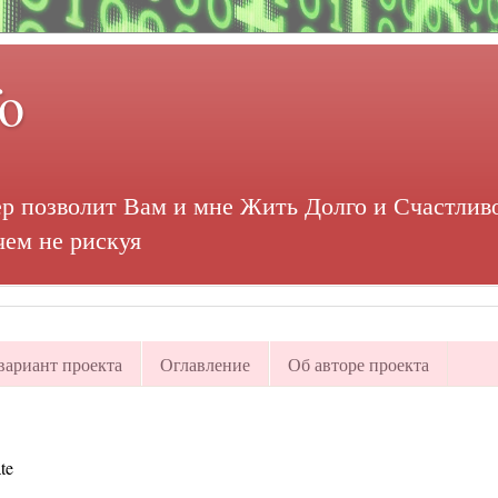
fo
р позволит Вам и мне Жить Долго и Счастливо
чем не рискуя
ариант проекта
Оглавление
Об авторе проекта
te