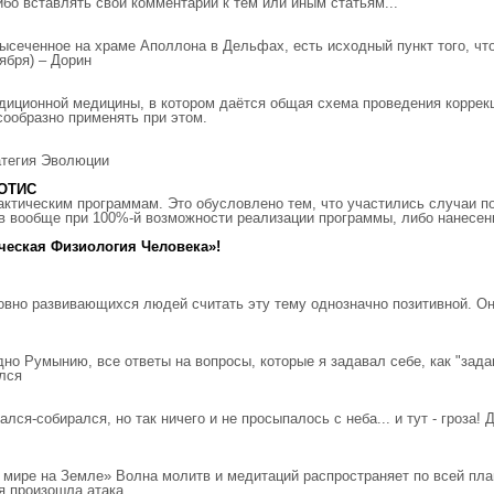
о вставлять свои комментарии к тем или иным статьям...
 высеченное на храме Аполлона в Дельфах, есть исходный пункт того, чт
тября) – Дорин
иционной медицины, в котором даётся общая схема проведения коррекц
сообразно применять при этом.
атегия Эволюции
СОТИС
ктическим программам. Это обусловлено тем, что участились случаи п
тов вообще при 100%-й возможности реализации программы, либо нанесе
ческая Физиология Человека»!
овно развивающихся людей считать эту тему однозначно позитивной. Он
но Румынию, все ответы на вопросы, которые я задавал себе, как "задан
ался
ался-собирался, но так ничего и не просыпалось с неба... и тут - гро
о мире на Земле» Волна молитв и медитаций распространяет по всей пл
я произошла атака