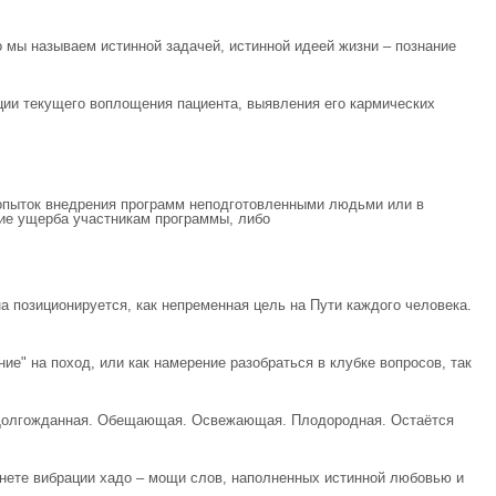
о мы называем истинной задачей, истинной идеей жизни – познание
ии текущего воплощения пациента, выявления его кармических
опыток внедрения программ неподготовленными людьми или в
ние ущерба участникам программы, либо
а позиционируется, как непременная цель на Пути каждого человека.
ие" на поход, или как намерение разобраться в клубке вопросов, так
за! Долгожданная. Обещающая. Освежающая. Плодородная. Остаётся
анете вибрации хадо – мощи слов, наполненных истинной любовью и