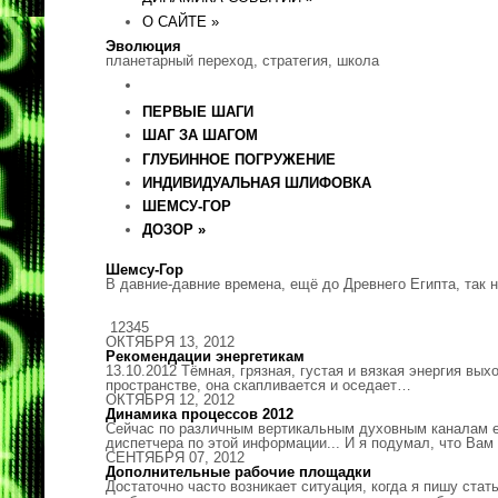
О САЙТЕ »
Эволюция
планетарный переход, стратегия, школа
ПЕРВЫЕ ШАГИ
ШАГ ЗА ШАГОМ
ГЛУБИННОЕ ПОГРУЖЕНИЕ
ИНДИВИДУАЛЬНАЯ ШЛИФОВКА
ШЕМСУ-ГОР
ДОЗОР »
Шемсу-Гор
В давние-давние времена, ещё до Древнего Египта, так 
1234
5
ОКТЯБРЯ 13, 2012
Рекомендации энергетикам
13.10.2012 Тёмная, грязная, густая и вязкая энергия вы
пространстве, она скапливается и оседает…
ОКТЯБРЯ 12, 2012
Динамика процессов 2012
Сейчас по различным вертикальным духовным каналам еж
диспетчера по этой информации... И я подумал, что Ва
СЕНТЯБРЯ 07, 2012
Дополнительные рабочие площадки
Достаточно часто возникает ситуация, когда я пишу стат