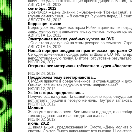
наиболее удачно отражающие происходящие события, либ
АВГУСТА 31, 2012
сентябрь, 2012
1 сентября – День Знаний. : «Выражение “Познай себя”,
глубин самого себя...» 8 сентября (суббота перед 11 сен
АВГУСТА 31, 2012
Коррекция жизни
Видео-урок молодым мастерам Рейки и целителям нетрад
задолженностей и описание инструментов, которые целе
АВГУСТА 15, 2012
Электронная версия учебных курсов на DVD
Она стала доступной на этом ресурсе по ссылкам: Стр
АВГУСТА 15, 2012
Новый порядок внедрения практических программ 
Сегодня изменился порядок работы Школы СОТИС по пра
неподготовленную почву. В итоге: отсутствие результа
ИЮЛЯ 24, 2012
Открыты все материалы трёхлетнего курса «Энергети
ИЮЛЯ 24, 2012
Продолжаем тему вегетарианства…
Сегодня принято в среде учеников, и стремящихся и дух
Однако, всё ли так радужно в этом направлении?
ИЮЛЯ 12, 2012
Ушёл в горы. продолжение…
Получилось на сутки. На самой вершине горы, откуда вид
вот, ответы пришли в первую же ночь. Наутро я запаков
ИЮЛЯ 10, 2012
Молния
Жара уже достала всех. Все молили о дожде, а он собир
только радоваться и наслаждаться жизнью...
ИЮЛЯ 02, 2012
июль, 2012
11 июля акция , предложенная М. Эмото, «День молитв 
светом. Доктор Эмото напоминает что именно 11 сентябр