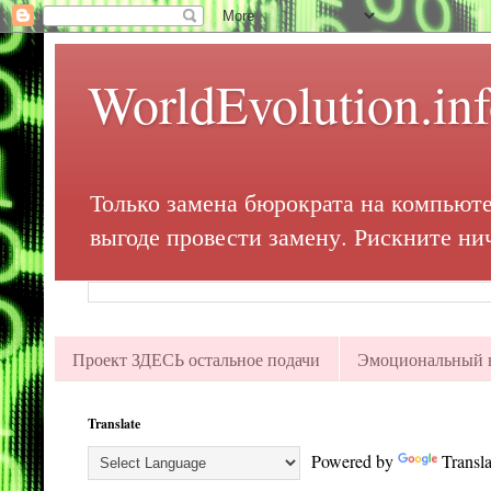
WorldEvolution.in
Только замена бюрократа на компьюте
выгоде провести замену. Рискните ни
Проект ЗДЕСЬ остальное подачи
Эмоциональный в
Translate
Powered by
Transla