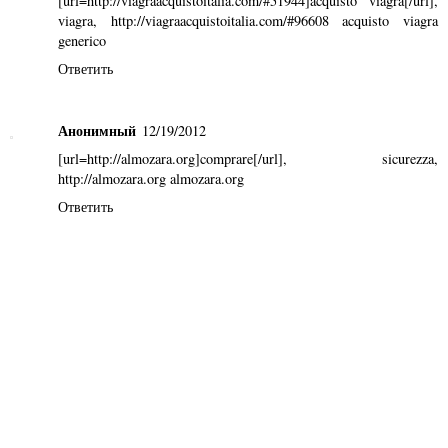
[url=http://viagraacquistoitalia.com/#51944]acquisto viagra[/url],
viagra
, http://viagraacquistoitalia.com/#96608 acquisto viagra
generico
Ответить
Анонимный
12/19/2012
[url=http://almozara.org]comprare[/url],
sicurezza
,
http://almozara.org almozara.org
Ответить