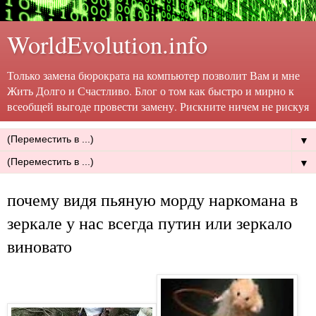
WorldEvolution.info
Только замена бюрократа на компьютер позволит Вам и мне
Жить Долго и Счастливо. Блог о том как быстро и мирно к
всеобщей выгоде провести замену. Рискните ничем не рискуя
▼
▼
почему видя пьяную морду наркомана в
зеркале у нас всегда путин или зеркало
виновато