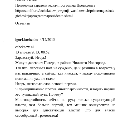
Примерная стратегическая программа Президента
http://samlib.ru/c/chekalow_ewgenij_wasilxewich/primernajastrate
gicheskajaprogrammaprezidenta.shtml
Ответить
igorLiachenko
4/12/2013
echeknew nl
13 апреля 2013, 08:52
Здравствуй, Игорь!
Живу я далеко от Питера, в районе Нижнего-Новгорода.
Так что, персечься нам не суждено, да и разница в возрасте у
нас приличная, а сейчас, как никогда, - между поколениями
понимания уже не стало.
Игорь, несколько слов о твоей партии.
Я принципиально против многопартийности, плодить партии
это тупиковый путь. Почему?
Многопартийность сейчас на руку только существующей
власти, чем больше партий, тем меньше конкурентов на
выборах для действующей власти! Это для власти
своеобразный громоотвод!