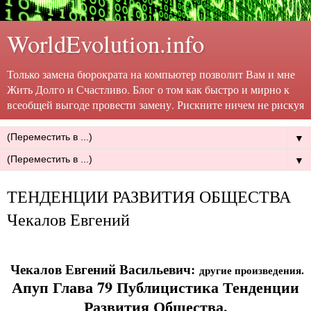
WorldEvolution.info
Только замена бюрократа на компьютер позволит Вам и мне
Жить Долго и Счастливо. Блог о том как быстро и мирно к
всеобщей выгоде провести замену. Рискните ничем не рискуя
▼
▼
ТЕНДЕНЦИИ РАЗВИТИЯ ОБЩЕСТВА
Чекалов Евгений
Чекалов Евгений Васильевич:
другие произведения.
Апуп Глава 79 Публицистика Тенденции
Развития Общества.