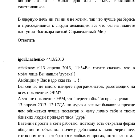
вопрос сколько 7 миллиардов или 7 тысяч выживших
счастливчиков
В ядерную печь ни ты ни я не хотим, так что лучше разберись
и присоединяйся к людям делающим все что бы на планете
наступил Высокоразвитый Справедливый Мир
Ответить
igorLiachenko
4/13/2013
echeknew nl13 апреля 2013, 11:54Вы хотите сказать, что в
моём лице Вы нашли 'дурака'?
Амбиции у Вас надо сказать ...!!!
Вы сейчас не много найдёте программистов, работающих на
всех поколениях ЭВМ?
А что не поколение ЭВМ, это 'перестройка'!игорь лященко
13 апреля 2013, 12:17ДА но дураки разные бывают и прежде
чем обижаться лучше посмотри к чему лично тебя и твоих
близких людей приведет твоя "дурь"
Евгений прости в сети работаю, поэтому есть открытая форма
общения и объяснил почему действовать надо через нее,
готов помогать разобраться в любых вопросах, но только там.