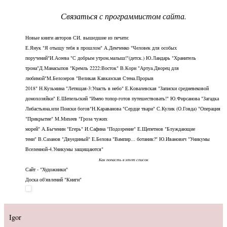
Связаться с программистом сайта
.
Новые книги авторов СИ, вышедшие из печати:
Е.Янук
"Я отыщу тебя в прошлом"
А.Демченко
"Человек для особых
поручений"
И.Асеева
"С добрым утром,малыш!"(детск.)
Ю.Ландарь
"Хранитель
трона"
Д.Манасыпов
"Кремль 2222:Восток"
В.Корн
"Артуа.Дворец для
любимой"
М.Белозеров
"Великая Кавказская Стена.Прорыв
2018"
Н.Кузьмина
"Летящая-3:Упасть в небо"
Е.Ковалевская
"Записки средневековой
домохозяйки"
Е.Шепельский
"Имею топор-готов путешествовать!"
Ю.Фирсанова
"Загадка
Либастьяна,или Поиски богов"
Н.Караванова
"Сердце твари"
С.Кулик (О.Говда)
"Операция
"Прикрытие"
М.Михеев
"Гроза чужих
морей"
А.Быченин
"Егерь"
И.Сафина
"Подозрение"
Е.Щепетнов
"Блуждающие
тени"
В.Сазанов
"Двуединый"
Е.Белова
"Вампир... ботаник?"
Ю.Иванович
"Уникумы
Вселенной-4.Уникумы защищаются"
Как попасть в этoт список
Сайт -
"Художники"
Доска об'явлений "Книги"
Igor