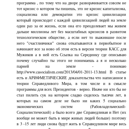
программа , по тому что на дворе разворачивается совсем не
тот кризис о котором ты пишешь, это не кризис капитализма,
социализма или демократии это кризис цивилизации
который происходит с каждой цивилизацией людей на земле
один раз за ее жизнь, если она его преодолевает мы живем
дальше миллионы лет без масштабных кризисов в развитом
технологическом обществе, а если нет то выжившие после
него "счастливчики" снова откатываются в первобытное и
начинают все за ново об этом есть в версии теории КАСС для
Мужиков а в ней есть Ссылка на Серединку где описываю
почему случайно ты этого не понимаешь а я и несколько
парней на земле - понимаю
http://www.casocialism.com/2013/04/01-2011-13.html В статье
есть и АРИФМЕТИЧЕСКИЕ доказательства что написанное в
теории Справедливого Мира, в том числе и в смысле
программы для всех Президентов - верно. Иначе ни кто бы не
стал пилить сук на котором сладко сиделось тысячи лет, в
которых на самом деле не было ни каких 5 социально
экономических систем (Рабовладельческий-
Социалистический) а было всего две Справедливая и Нет (их
вообще не может быть в мире живых людей больше) поэтому
в 3 -15 лет люди снова будут жить в Справедливом мире весь