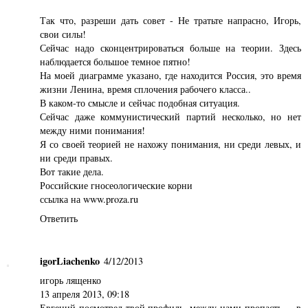
Так что, разреши дать совет - Не тратьте напрасно, Игорь,
свои силы!
Сейчас надо сконцентрироваться больше на теории. Здесь
наблюдается большое темное пятно!
На моей диаграмме указано, где находится Россия, это время
жизни Ленина, время сплочения рабочего класса..
В каком-то смысле и сейчас подобная ситуация.
Сейчас даже коммунистический партий несколько, но нет
между ними понимания!
Я со своей теорией не нахожу понимания, ни среди левых, и
ни среди правых.
Вот такие дела.
Российские гносеологические корни
ссылка на www.proza.ru
Ответить
igorLiachenko
4/12/2013
игорь лященко
13 апреля 2013, 09:18
Евгений посмотрел твой профиль, между нами пропасть ... в