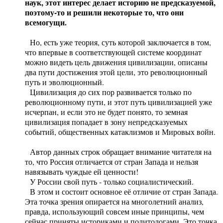
наук, этот интерес делает историю не предсказуемой,
поэтому-то и решили некоторые то, что они
всемогущи.
Но, есть уже теория, суть которой заключается в том,
что впервые в соответствующей системе координат
можно видеть цель движения цивилизации, описаны
два пути достижения этой цели, это революционный
путь и эволюционный.
Цивилизация до сих пор развивается только по
революционному пути, и этот путь цивилизацией уже
исчерпан, и если это не будет понято, то земная
цивилизация попадает в зону непредсказуемых
событий, общественных катаклизмов и Мировых войн.
Автор данных строк обращает внимание читателя на
то, что Россия отличается от стран Запада и нельзя
навязывать чуждые ей ценности!
У России свой путь - только социалистический.
В этом и состоит основное её отличие от стран Запада.
Эта точка зрения опирается на многолетний анализ,
правда, использующий совсем иные принципы, чем
сейчас приняты историками и политологами. Это точка