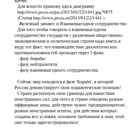
время!'
Для ясности привожу здесь диаграмму
http://www.proza.ru/pics/2013/01/22/1441.jpg?9875
(Статья http://www.proza.ru/2013/01/22/1441 )
Железный занавес и Взаимовыгодное сотрудничество
Для того чтобы говорить о взаимовыгодном
сотрудничестве государств с различным общественно-
экономическим и политическим строем надо иметь в
виду тот факт, что взаимодействие диалектических
противоположностей проходит через 3 фазы:
- фазу борьбы;
- фазу нейтралитета:
- фазу взаимовыгодного сотрудничества.
Сейчас мир находится в фазе 'Борьба', в которой
Россия демонстрирует свои пораженческие позиции!
Страна распахнула свои границы для нашествия
иностранных сил, для этого в стране отведены разные
оффшорные зоны, действуют чужие 'предприниматели',
разные иностранные агенты, для действия которых
созданы все условия, основное требование к ним, чтоб
они только зарегистрировались!