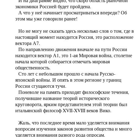
И на диаграмме видно, что скоро область рыночной
экономики Россией будет пройдена.
А что у неё начинает просматриваться впереди? Об
этом мы уже говорили ранее!
Но не могу не сказать здесь несколько слов о том, где в
настоящий момент находится Россия, это расположение
вектора А7.
По направлению движения вначале на пути России
находится вектор А1, это 1-ая Мировая война, столетие
начала которой собирается отмечать мировая
общественность.
Сто лет с небольшим прошло с начала Русско-
японской войны. И опять в этом регионе у границ
России сгущаются тучи.
Поневоле на память приходят философские течения,
получившие название теорий исторического
круговорота, ярким представителем этой теории был
итальянский философ XVII-XVIII веков Вико.
Жаль, что последнее время мало уделяется внимания
вопросам изучения законов развития общества и много
уделяется внимания разного рода опросам.