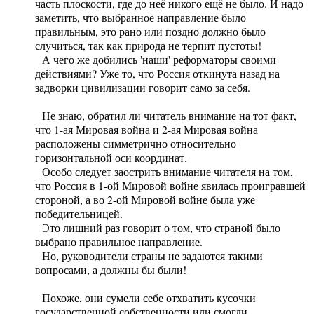
часть плоскости, где до неё никого ещё не было. И надо
заметить, что выбранное направление было
правильным, это рано или поздно должно было
случиться, так как природа не терпит пустоты!
А чего же добились 'наши' реформаторы своими
действиями? Уже то, что Россия откинута назад на
задворки цивилизации говорит само за себя.
Не знаю, обратил ли читатель внимание на тот факт,
что 1-ая Мировая война и 2-ая Мировая война
расположены симметрично относительно
горизонтальной оси координат.
Особо следует заострить внимание читателя на том,
что Россия в 1-ой Мировой войне явилась проигравшей
стороной, а во 2-ой Мировой войне была уже
победительницей.
Это лишний раз говорит о том, что страной было
выбрано правильное направление.
Но, руководители страны не задаются такими
вопросами, а должны бы были!
Похоже, они сумели себе отхватить кусочки
государственной собственности или смогли