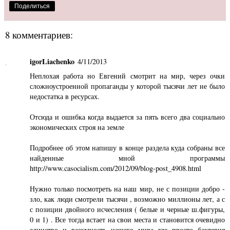
Поделиться
8 комментариев:
igorLiachenko
4/11/2013
Неплохая работа но Евгений смотрит на мир, через очки
сложноустроенной пропаганды у которой тысячи лет не было
недостатка в ресурсах.
Отсюда и ошибка когда выдается за пять всего два социально
экономических строя на земле
Подробнее об этом напишу в конце раздела куда собраны все
найденные мной программы
http://www.casocialism.com/2012/09/blog-post_4908.html
Нужно только посмотреть на наш мир, не с позиции добро -
зло, как люди смотрели тысячи , возможно миллионы лет, а с
с позиции двойного исчесления ( белые и черные ш.фигуры,
0 и 1) . Все тогда встает на свои места и становится очевидно
единство и разумность нашего мира где просто бактерия