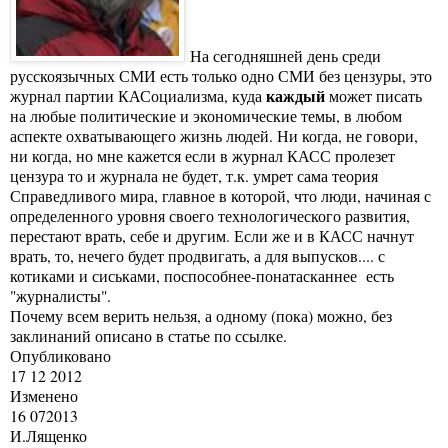
На сегодняшней день среди
русскоязычных СМИ есть только одно СМИ без цензуры, это
каждый
журнал партии КАСоциализма, куда
может писать
на любые политические и экономические темы, в любом
аспекте охватывающего жизнь людей. Ни когда, не говори,
ни когда, но мне кажется если в журнал КАСС пролезет
цензура то и журнала не будет, т.к. умрет сама теория
Справедливого мира, главное в которой, что люди, начиная с
определенного уровня своего технологического развития,
перестают врать, себе и другим. Если же и в КАСС начнут
врать, то, нечего будет продвигать, а для выпусков.... с
котиками и сиськами, поспособнее-понатасканнее есть
"журналисты".
Почему всем верить нельзя, а одному (пока) можно, без
заклинаний описано в статье по
ссылке.
Опубликовано
17 12 2012
Изменено
16 072013
И.Лященко