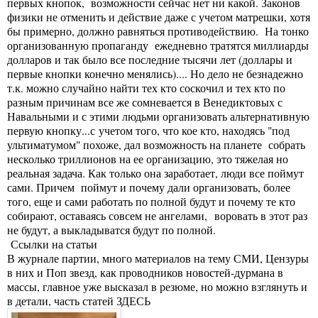
первых кнопок, возможности сейчас нет ни какой. Законов
физики не отменить и действие даже с учетом матрешки, хотя
бы примерно, должно равняться противодействию. На тонко
организованную пропаганду ежедневно тратятся миллиарды
долларов и так было все последние тысячи лет (доллары и
первые кнопки конечно менялись).... Но дело не безнадежно
т.к. можно случайно найти тех кто соскочил и тех кто по
разным причинам все же сомневается в Венедиктовых с
Навальными и с этими людьми организовать альтернативную
первую кнопку...с учетом того, что кое кто, находясь "под
ультиматумом" похоже, дал возможность на планете собрать
несколько триллионов на ее организацию, это тяжелая но
реальная задача. Как только она заработает, люди все поймут
сами. Причем поймут и почему дали организовать, более
того, еще и сами работать по полной будут и почему те кто
собирают, оставаясь совсем не ангелами, воровать в этот раз
не будут, а выкладыватся будут по полной.
Ссылки на статьи
В журнале партии, много материалов на тему СМИ, Цензуры
в них и Поп звезд, как проводников новостей-дурмана в
массы, главное уже высказал в резюме, но можно взглянуть и
в детали, часть статей
ЗДЕСЬ