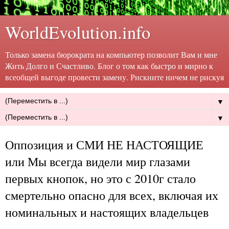
WorldEvolution.info
Только замена бюрократа на компьютер позволит Вам и мне
Жить Долго и Счастливо. Блог о том как быстро и мирно к
всеобщей выгоде провести замену. Рискните ничем не рискуя
▼
▼
Оппозиция и СМИ НЕ НАСТОЯЩИЕ
или Мы всегда видели мир глазами
первых кнопок, но это с 2010г стало
смертельно опасно для всех, включая их
номинальных и настоящих владельцев