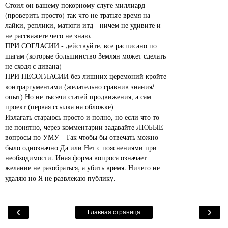
Стоил он вашему покорному слуге миллиард
(проверить просто) так что не тратьте время на
лайки, реплики, матюги итд - ничем не удивите и
не расскажете чего не знаю.
ПРИ СОГЛАСИИ - действуйте, все расписано по
шагам (которые большинство Землян может сделать
не сходя с дивана)
ПРИ НЕСОГЛАСИИ без лишних церемоний кройте
контраргументами (желательно сравнив знания/
опыт) Но не тысячи статей продвижения, а сам
проект (первая ссылка на обложке)
Излагать стараюсь просто и полно, но если что то
не понятно, через комментарии задавайте ЛЮБЫЕ
вопросы по УМУ - Так чтобы бы отвечать можно
было однозначно Да или Нет с пояснениями при
необходимости. Иная форма вопроса означает
желание не разобраться, а убить время. Ничего не
удаляю но Я не развлекаю публику.
‹
›
Главная страница