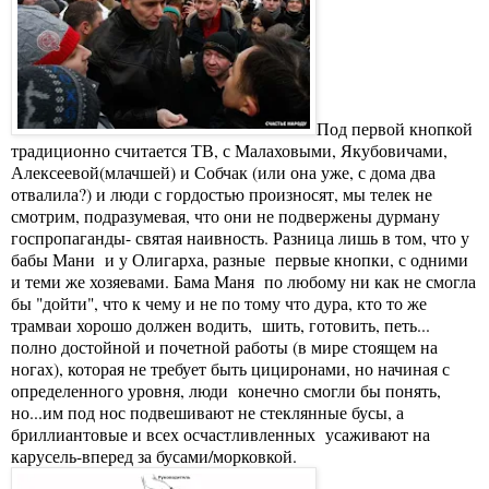
Под первой кнопкой
традиционно считается ТВ, с Малаховыми, Якубовичами,
Алексеевой(млачшей) и Собчак (или она уже, с дома два
отвалила?) и люди с гордостью произносят, мы телек не
смотрим, подразумевая, что они не подвержены дурману
госпропаганды- святая наивность. Разница лишь в том, что у
бабы Мани и у Олигарха, разные первые кнопки, с одними
и теми же хозяевами. Бама Маня по любому ни как не смогла
бы "дойти", что к чему и не по тому что дура, кто то же
трамваи хорошо должен водить, шить, готовить, петь...
полно достойной и почетной работы (в мире стоящем на
ногах), которая не требует быть цициронами, но начиная с
определенного уровня, люди конечно смогли бы понять,
но...им под нос подвешивают не стеклянные бусы, а
бриллиантовые и всех осчастливленных усаживают на
карусель-вперед за бусами/морковкой.