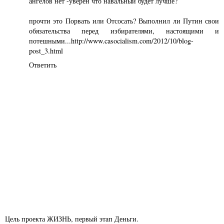
ангелов нет -уверен что навальный будет лучше?
прочти это Порвать или Отсосать? Выполнил ли Путин свои
обязательства перед избирателями, настоящими и
потешными...http://www.casocialism.com/2012/10/blog-
post_3.html
Ответить
Цель проекта ЖИЗНЬ, первый этап Деньги.