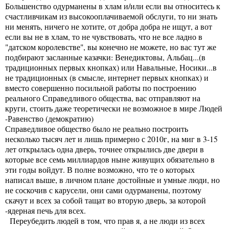
Большенство одурманены в хлам и/или если вы относитесь к
счастливчикам из высокооплачиваемой обслуги, то ни знать
ни менять, ничего не хотите, от добра добра не ищут, а вот
если вы не в хлам, то не чувствовать, что не все ладно в
"датском королевстве", вы конечно не можете, но вас тут же
подбирают засланные казачки: Венедиктовы, Альбац...(в
традиционных первых кнопках) или Навальные, Носики...в
не традиционных (в смысле, интернет первых кнопках) и
вместо совершенно посильной работы по построению
реального Справедливого общества, вас отправляют на
круги, стоить даже теоретически не возможное в мире Людей
-Равенство (демократию)
Справедливое общество было не реально построить
несколько тысяч лет и лишь примерно с 2010г, на миг в 3-15
лет открылась одна дверь, точнее открылись две двери в
которые все семь миллиардов ныне живущих обязательно в
эти годы войдут. В полне возможно, что те о которых
написал выше, в личном плане достойные и умные люди, но
не соскочив с карусели, они сами одурманены, поэтому
скачут и всех за собой тащат во вторую дверь, за которой
-ядерная печь для всех.
Переубедить людей в том, что прав я, а не люди из всех