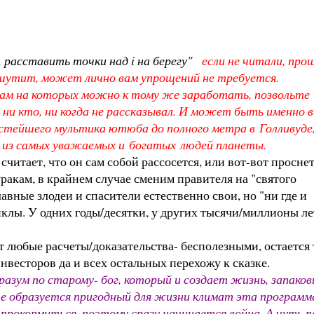
 расставить точки над i на берегу"
если не читали, про
не шутит, может лично вам упрощений не требуется.
елам на которых можно к тому же заработать, позвольте
е ни кто, ни когда не рассказывал. И может быть именно 
остейшего мультика ютюба до полного метра в Голливуде
м из самых уважаемых и богатых людей планеты.
считает, что он сам собой рассосется, или вот-вот просне
уракам, в крайнем случае сменим правителя на "святого
лавные злодеи и спасители естественно свои, но "ни где и
циклы. У одних годы/десятки, у других тысячи/миллионы ле
 любые расчеты/доказательства- бесполезными, остается 
нвесторов да и всех остальных перехожу к сказке.
разум по старому- бог, который и создает жизнь, запако
ете образуется пригодный для жизни климат эта программа
прокормиться, поэтому сразу начинается война. А чуть 