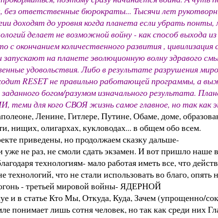
ва, без ответственные бюрократы... Тысячи лет рукотв
ии доходят до уровня когда планета если убрать понты,
огий делает не возможной войну - как способ выхода из 
то с окончанием количественного развития , цивилизация
 запускают на планете эволюционную волну здравого смыс
венные удовольствия. Либо в результате разрушения мир
исходит RESET не правильно работающей программы, а 
до заданного богом/разумом изначального результата. Пл
еми для кого СВОЯ жизнь самое главное, но так как э
аполеоне, Ленине, Гитлере, Путине, Обаме, доме, образова
и, нищих, олигархах, кукловодах... в общем обо всем.
роекте приведены, но продолжаем сказку дальше-
уже не раз, не смоли сдать экзамен. И вот пришло наше в
 благодаря технологиям- мало работая иметь все, что дейс
е технологий, что не стали использовать во благо, опять н
/огонь - третьей мировой войны- ЯДЕРНОЙ
уе и в статье Кто Мы, Откуда, Куда, Зачем (упрощенно/с
ле понимает лишь сотня человек, но так как среди них Гл