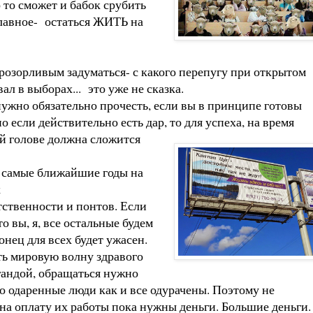
то сможет и бабок срубить
главное- остаться ЖИТЬ на
прозорливым задуматься- с какого перепугу при открытом
л в выборах... это уже не сказка.
 нужно обязательно прочесть, если вы в принципе готовы
 если действительно есть дар, то для успеха, на время
ей голове должна сложится
 в самые ближайшие годы на
х
тственности и понтов. Если
о вы, я, все остальные будем
конец для всех будет ужасен.
ть мировую волну здравого
гандой, обращаться нужно
о одаренные люди как и все одурачены. Поэтому не
 на оплату их работы пока нужны деньги. Большие деньги.