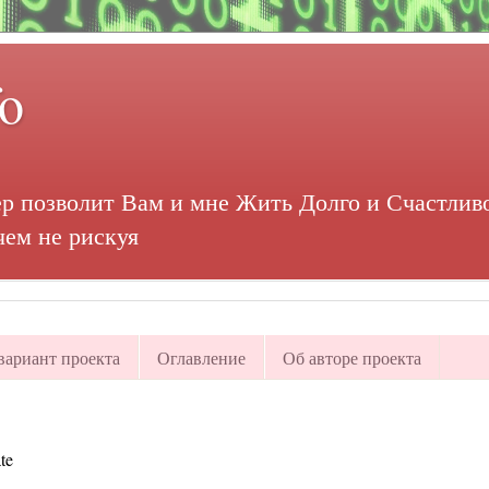
fo
р позволит Вам и мне Жить Долго и Счастливо
чем не рискуя
ариант проекта
Оглавление
Об авторе проекта
te