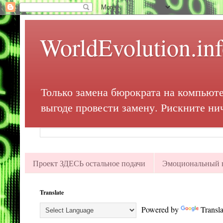
WorldEvolution.in
Только замена бюрократа на компьюте
выгоде провести замену. Рискните ни
Проект ЗДЕСЬ остальное подачи
Эмоциональный в
Translate
Powered by
Transla