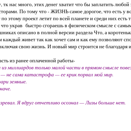
тк нас много, этих денег хватит что бы заплатить любой з
орами. По тому что - ЖИЗНЬ самое дорогое, что есть у все
по этому проект летит по всей планете и среди них есть т
я что украв быстро сгораешь в физическом смысле с самы
шниках описано в полной версии раздела Что, а коротень
м каждый живет так как хочет сам и как ему позволяют сп
 включая свою жизнь. И новый мир строится не благодаря
часть из ранее оплаченной работы-
 из миллиардов только малой части в прямом смысле повез
р — не сама катастрофа — ее крик порвал мой мир.
вари земные.
наче.
озревал. Я вдруг отчетливо осознал — Лизы больше нет.