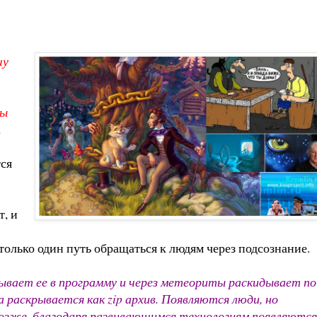
шу
вы
,
тся
т, и
только один путь обращаться к людям через подсознание.
вывает ее в программу и через метеориты раскидывает по
 раскрывается как zip архив. Появляются люди, но
позже, благодаря развивающимся технологиям появляются