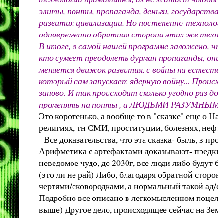
элиты, понты, пропаганда, деньги, государст
развития цивилизации. Но постепенно
технолог
одновременно обратная сторона этих же технол
В итоге, в самой нашей программе заложено, ч
кто сумеет преодолеть дурман пропаганды, они
меняется движок развития, с войны на естест
который сам запускает ядерную войну... Про
заново. И так происходит сколько угодно раз 
променять на понты , а ЛЮДЬМИ РАЗУМНЫМИ, т
Это коротенько, а вообще то в "сказке" еще о Н
религиях, тн СМИ, проституции, болезнях, нефт
Все доказательства, что эта сказка- быль, в п
Арифметика с артефактами доказывают- предки 
неведомое чудо, до 2030г, все люди либо будут
(это ли не рай) Либо, благодаря обратной сторон
чертями/сковородками, а нормальный такой ад
Подробно все описано в легкомысленном поцел
выше) Другое дело, происходящее сейчас на Зем