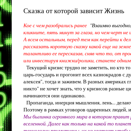
Сказка от которой зависит Жизнь
Кое с чем разобрались ранее
"Взаимно выгодно,
кликните, пять минут за глаза, но чем черт 
А всем остальным, перед тем как перейти к д
рассказать короткую сказку какой еще на земл
талантливо ее пересказав, сняв что то, от пр
или инвестируя книжки/ролики, станете одни
Текущий кризис трудно не заметить, но кто то 
царь-государь и прогонит всех казнокрадов с д
алексея", тогда и заживем. В разных америках г
никто" не хочет знать, что у кризисов разные 
начинаются они одинаково.
Пропаганда, инерция мышления, лень... делают
Поэтому в рамках уговоров одаренных людей, и
Мы былинка огромного мира в котором правит 
вселенной. Далее как только на какой то план
технологии примитивны, их не хватает чтобы 