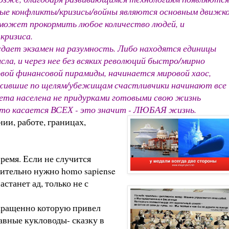
орные конфликты/кризисы/войны являются основным движк
 может прокормить любое количество людей, и
кризиса.
 сдает экзамен на разумность. Либо находятся единицы
ла, и через нее без всяких революций быстро/мирно
овой финансовой пирамиды, начинается мировой хаос,
выжившие по щелям/убежищам счастливчики начинают все
анета населена не придурками готовыми свою жизнь
то касается ВСЕХ - это значит - ЛЮБАЯ жизнь.
нии, работе, границах,
ремя. Если не случится
твительно нужно homo sapiense
астанет ад, только не с
окращенно которую привел
авные кукловоды- сказку в