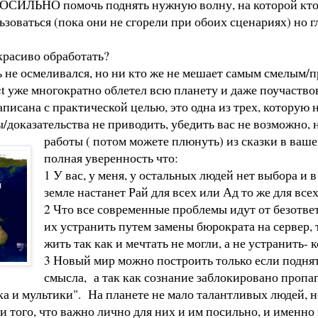
ПОСИЛЬНО помочь поднять нужную волну, на которой кто 
ьзоваться (пока они не сгорели при обоих сценариях) но 
красиво обработать?
ь не осмеливался, но ни кто же не мешает самым смелым/
 уже многократно облетел всю планету и даже поучаствова
написана с практической целью, это одна из трех, которую
доказательства не приводить, убедить вас не возможно, но
работы ( потом можете плюнуть) из сказки в ваш
полная уверенность что:
1 У вас, у меня, у остальных людей нет выбора и
земле настанет Рай для всех или Ад то же для все
2 Что все современные проблемы идут от безотве
их устранить путем замены бюрократа на сервер, т
жить так как и мечтать не могли, а не устранить- 
3 Новый мир можно построить только если подня
смысла, а так как сознание заблокировано пропа
ка и мультики". На планете не мало талантливых людей, н
и того, что важно лично для них и им посильно, и именно