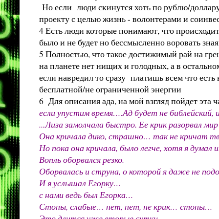
Но если люди скинутся хоть по рублю/доллару, 
проекту с целью жизнь - волонтерами и соинвест
4 Есть люди которые понимают, что происходит 
было и не будет но бессмысленно воровать зна
5 Полностью, что такое достижимый рай на гре
на планете нет нищих и голодных, а в остально
если навредил то сразу платишь всем что есть
бесплатной/не ограниченной энергии
6 Для описания ада, на мой взгляд пойдет эта 
если упустим время….Ад будет не библейский, и
...Лиза замолчала быстро. Ее крик разорвал ми
Она кричала дико, страшно… так не кричат т
Но пока она кричала, было легче, хотя я думал и
Вопль оборвался резко.
Оборвалась и струна, о которой я даже не под
И я услышал Егорку…
с нами ведь был Егорка…
Стоны, слабые… нет, нет, не крик… стоны…
Это длится уже вторые сутки.