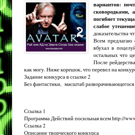
вариантов: поч
сковородками, 
погибнет текуща
слабое утешен
доказательства чт
Всем предлагаю 
вбухал в поцелу
остальных что це
После рейдерства
как могу. Ниже корешок, что перевел на конкур
Задание конкурса в ссылке 2
Без фантастики, масштаб разворачивающегося к
Ссылка 1
Программа Действий посильная всем
http://www
Ссылка 2
Описание творческого конкурса