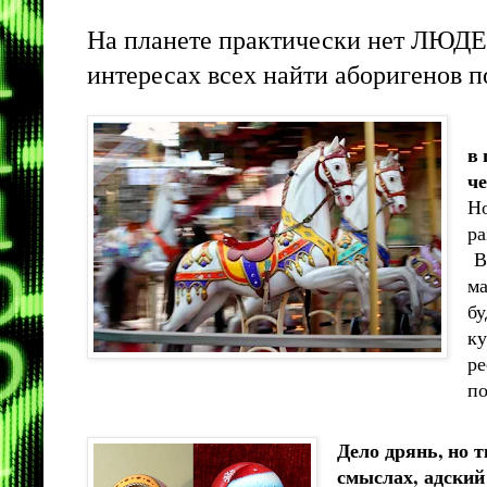
На планете практически нет ЛЮДЕЙ
интересах всех найти аборигенов п
в 
че
Но
ра
Ве
ма
бу
к
ре
по
Дело дрянь, но 
смыслах, адский 