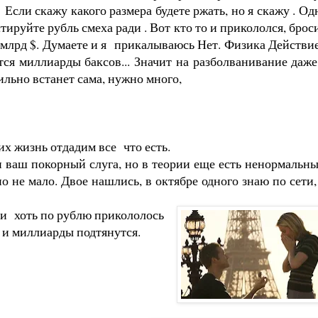
Если скажу какого размера будете ржать, но я скажу . Од
стируйте рубль смеха ради . Вот кто то и прикололся, брос
ко млрд $. Думаете и я прикалываюсь Нет. Физика Действи
я миллиарды баксов... Значит на разболванивание даже
льно встанет сама, нужно много,
их жизнь отдадим все что есть.
 ваш покорный слуга, но в теории еще есть ненормальны
 не мало. Двое нашлись, в октябре одного знаю по сети,
или хоть по рублю прикололось
м и миллиарды подтянутся.