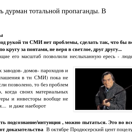
ть дурман тотальной пропаганды. В
ы
од рукой тн СМИ нет проблемы, сделать так, что бы в
о кругу за понтами, не веря в светлое, друг другу...
ющие его масштаб позволили неслыханную ересь - люд
х заводов- домов- пароходов и
иглашения в тн СМИ) пока не
сли позволено, то без проблем
 когда своих материальных
нтеры и инвесторы вообще не
.... и даже наеборот
ть подсознание/интуиция , можно пытаться. Это во вс
вот доказательства
В октябре Продюсерский цент поцел