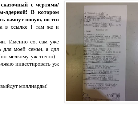
 сказочный с чертями/
ы-ядерной! В котором
ь начнут новую, но это
а в ссылке 1 там же и
ми. Именно со, сам уже
 для моей семьи, а для
у (по мелкому уж точно)
должаю инвестировать уж
е выйдут миллиарды!