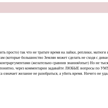
ь просто) так что не тратьте время на лайки, реплики, матюги и
м (которые большинство Землян может сделать не сходя с диван
раргументами (желательно сравнив знания/опыт) Но не тысячи 
не понятно, через комментарии задавайте ЛЮБЫЕ вопросы по УМУ
означает желание не разобраться, а убить время. Ничего не уд