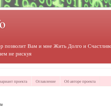
fo
р позволит Вам и мне Жить Долго и Счастливо
чем не рискуя
ариант проекта
Оглавление
Об авторе проекта
te