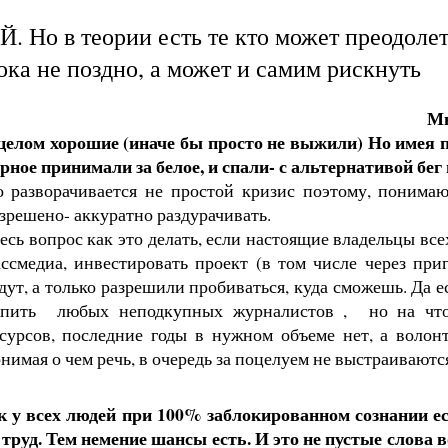
. Но в теории есть те кто может преодоле
ока не поздно, а может и самим рискнуть
М
целом хорошие (иначе бы просто не выжили) Но имея п
рное принимали за белое, и спали- с альтернативой бег п
 разворачивается не простой кризис поэтому, понима
зрешено- аккуратно раздурачиват
ь.
сь вопрос как это делать, если настоящие владельцы все
ссмедиа, инвестировать проект (в том числе через пр
дут, а только разрешили пробиваться, куда сможешь. Да е
упить любых неподкупных журналистов , но на что,
сурсов, последние годы в нужном объеме нет, а воло
нимая о чем речь, в очередь за поцелуем не выстраиваются
тк у всех людей при 100% заблокированном сознании ес
труд. Тем немение шансы есть. И это не пустые слова 