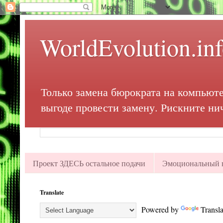
WorldEvolution.in
Только замена бюрократа на компьюте
выгоде провести замену. Рискните ни
Проект ЗДЕСЬ остальное подачи
Эмоциональный в
Translate
Powered by
Transla