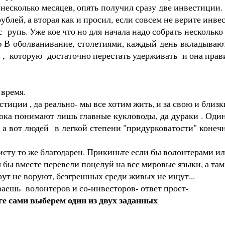
несколько месяцев, опять получил сразу две инвестиции. 
ублей, а вторая как и просил, если совсем не верите инве
кс рупь. Уже кое что но для начала надо собрать несколь
В оболванивание, столетиями, каждый день вкладываютс
 , которую достаточно перестать удерживать и она прави
 время.
иции , да реально- мы все хотим жить, и за свою и близк
ока понимают лишь главные кукловоды, да дураки . Один
 а вот людей в легкой степени "придурковатости" конечно
листу то же благодарен. Прикиньте если бы волонтерами 
 бы вместе перевели поцелуй на все мировые языки, а та
рут не воруют, безгрешных среди живых не ищут...
раешь волонтеров и со-инвесторов- ответ прост-
ге сами выберем один из двух заданных