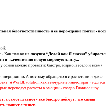
ьная безответственность и ее порождение понты - в
сех
лой)
лозунга “Делай как Я сказал” убираетс
 - Как только из
йти в качественно новую мировую элиту...
 основ можно провести: быстро, мирно, весело и всем (
бе инерционно. А поэтому обращаться с расчетами и даже
оект #WorldEvolution как венчурные инвесторы (годятся
рые переведут расчеты в эмоции - создав Главное шоу
т, а самое главное - все быстро поймут, что самая
ять начнут с пещер.