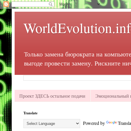
WorldEvolution.in
Только замена бюрократа на компьюте
выгоде провести замену. Рискните ни
Проект ЗДЕСЬ остальное подачи
Эмоциональный в
Translate
Powered by
Transla