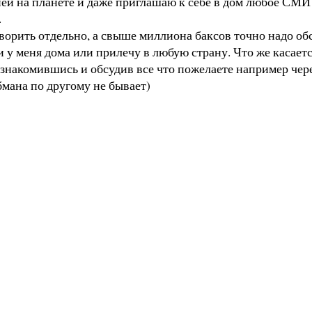
ей на планете и даже приглашаю к себе в дом любое СМИ 
.
орить отдельно, а свыше миллиона баксов точно надо об
 у меня дома или прилечу в любую страну. Что же касает
ознакомившись и обсудив все что пожелаете например через
бмана по другому не бывает)