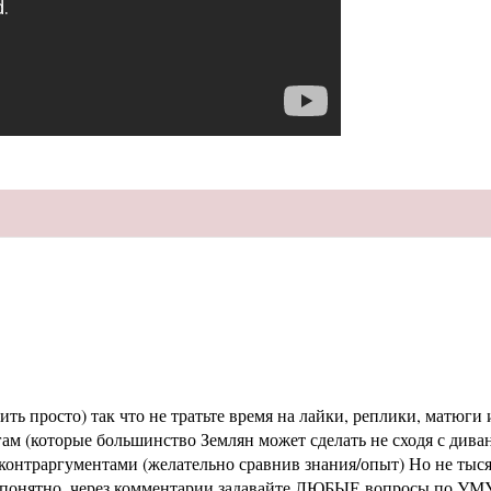
ь просто) так что не тратьте время на лайки, реплики, матюги и
м (которые большинство Землян может сделать не сходя с диван
раргументами (желательно сравнив знания/опыт) Но не тысячи 
не понятно, через комментарии задавайте ЛЮБЫЕ вопросы по УМУ