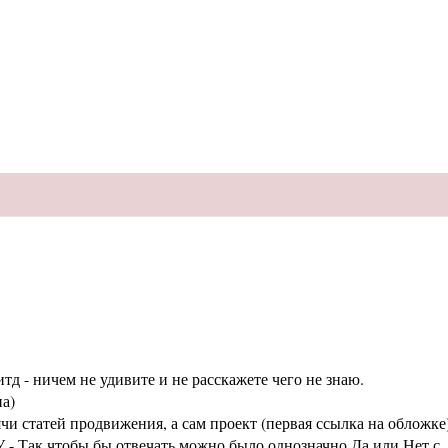
тд - ничем не удивите и не расскажете чего не знаю.
а)
статей продвижения, а сам проект (первая ссылка на обложке
 - Так чтобы бы отвечать можно было однозначно Да или Нет с