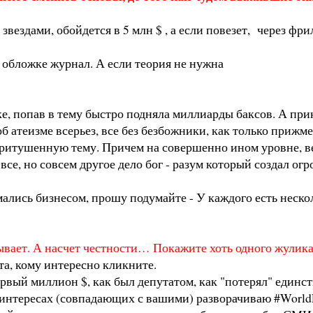
 звездами, обойдется в 5 млн $ , а если повезет, через 
 обложке журнал. А если теория не нужна
ке, попав в тему быстро подняла миллиарды баксов. А при
б атеизме всерьез, все без безбожники, как только прижме
притушенную тему. Причем на совершенно ином уровне, в
все, но совсем другое дело бог - разум который создал ог
мались бизнесом, прошу подумайте - У каждого есть неск
бывает. А насчет честности… Покажите хоть одного жулика
та, кому интересно кликните.
ервый миллион $, как был депутатом, как "потерял" един
х интересах (совпадающих с вашими) разворачиваю #World