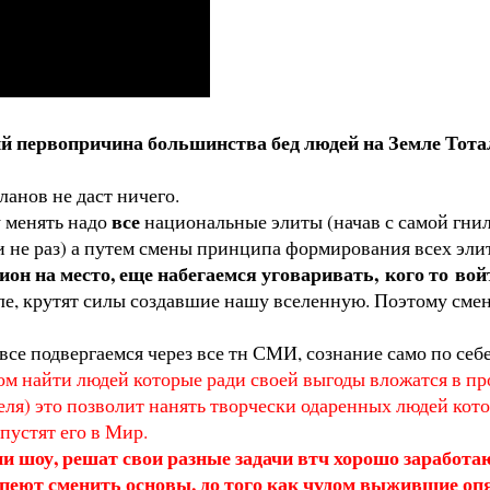
й первопричина большинства бед людей на Земле Тотал
ланов не даст ничего.
все
 менять надо
национальные элиты (начав с самой гни
 не раз) а путем смены принципа формирования всех элит
лион на место, еще набегаемся уговаривать, кого то во
ле, крутят силы создавшие нашу вселенную. Поэтому смену
все подвергаемся через все тн СМИ, сознание само по се
ом найти людей которые ради своей выгоды вложатся в пр
еля) это позволит нанять творчески одаренных людей кото
устят его в Мир.
ии шоу, решат свои разные задачи втч хорошо заработаю
успеют сменить основы, до того как чудом выжившие оп