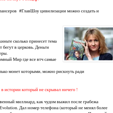
фрилансеров #ГлавШоу цивилизации можно создать и
киньте сколько принесет тема
т бегут в церковь. Деньги
еры.
ромный Мир где все втч самые
олько монет которыми, можно рискнуть ради
 в истории который не скрывал ничего !
ственный миллиард, как чудом выжил после грабежа
Evolution. Дал номер телефона (который не менял более