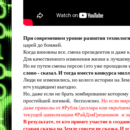
При современном уровне развития технологи
царей до бомжей.
Когда виновны все, смена президентов и даже к
Для качественного изменения жизни к лучшему
Но не путем смены персон (это уже проходили и
слово - сказал. И тогда вместо конкурса мил
Люди не изменились, но колесо истории на Зем
втч уходящим) выгодно.
Но, даже если не брать зомбирование которому 
простейшей логикой, бесполезно.
Но если мир
даже приколы от #Рубля /доллара или евро/шек
текущей цивилизации #РайДляГрешников и зап
В результате, те кто примет участие в создан
старая сказка на Земле совсем не сказка. И 