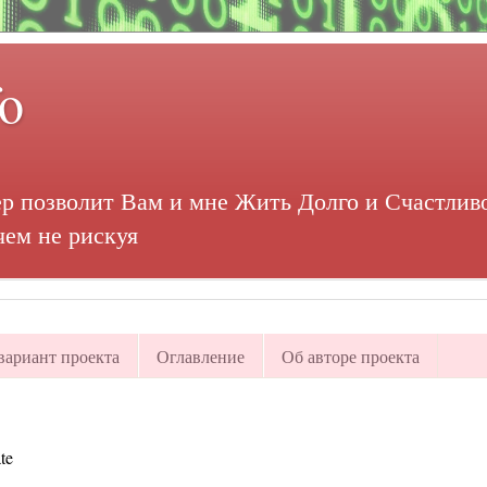
fo
р позволит Вам и мне Жить Долго и Счастливо
чем не рискуя
ариант проекта
Оглавление
Об авторе проекта
te