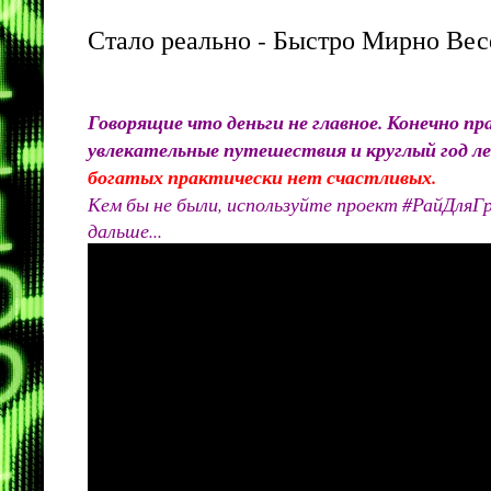
Стало реально - Быстро Мирно Вес
Говорящие что деньги не главное. Конечно пр
увлекательные путешествия и круглый год л
богатых практически нет счастливых.
Кем бы не были, используйте проект #РайДляГ
дальше...