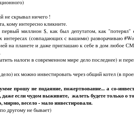
юционного)
й не скрывал ничего !
та, кому интересно кликните.
 первый миллион $, как был депутатом, как "потерял"
оих интересах (совпадающих с вашими) разворачиваю #Wor
ией на планете и даже приглашаю к себе в дом любое СМ
.
латить налоги в современном мире дело последнее) и пер
 дело) их можно инвестировать через общий котел (в прое
мме прошу не подаяние, пожертвование... а со-инвест
, даже если чудом выживите, жалеть будете только о то
, мирно, весело - мало инвестировали.
 по другому не бывает)