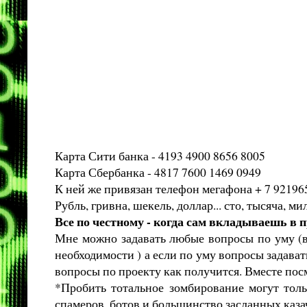
Карта Сити банка - 4193 4900 8656 8005
Карта Сбербанка - 4817 7600 1469 0949
К ней же привязан телефон мегафона + 7 9219
Рубль, гривна, шекель, доллар... сто, тысяча, м
Все по честному - когда сам вкладываешь в п
Мне можно задавать любые вопросы по уму (в
необходимости ) а если по уму вопросы задават
вопросы по проекту как получится. Вместе пос
*Пробить тотальное зомбирование могут толь
спамеров, ботов и большинство засланных каза