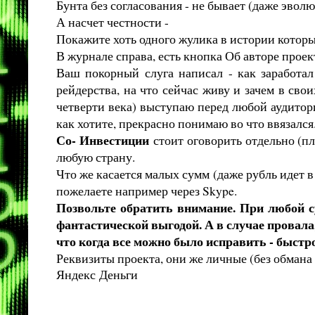
Бунта без согласования - не бывает (даже эвол
А насчет честности -
Покажите хоть одного жулика в истории которы
В журнале справа, есть кнопка Об авторе проек
Ваш покорный слуга написал - как заработал
рейдерства, на что сейчас живу и зачем в св
четверти века) выступаю перед любой аудитор
как хотите, прекрасно понимаю во что ввязался
Со- Инвестиции
стоит оговорить отдельно (п
любую страну.
Что же касается малых сумм (даже рубль идет в
пожелаете например через Skype.
Позвольте обратить внимание. При любой су
фантастической выгодой. А в случае провала
что когда все можно было исправить - быстро
Реквизиты проекта, они же личные (без обмана
Яндекс Деньги