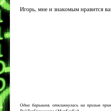
Игорь, мне и знакомым нравится ва
Одна барышня, откликнулась на призыв при
РайДляГрешников / МирБезБед.