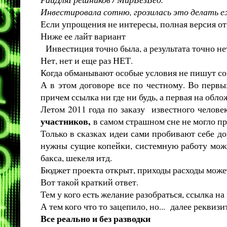
Инвестировала сотню, грозилась это делать еж
Если упрощения не интересы, полная версия о
Ниже ее лайт вариант
Инвестиция точно была, а результата точно нет
Нет, нет и еще раз НЕТ.
Когда обманывают особые условия не пишут с
А в этом договоре все по честному. Во первы
причем ссылка ни где ни будь, а первая на о
Летом 2011 года по заказу известного человек
участников,
в самом страшном сне не могло пр
Только в сказках идеи сами пробивают себе до
нужны сущие копейки, системную работу можно
бакса, шекеля итд.
Бюджет проекта открыт, приходы расходы может
Вот такой краткий ответ.
Тем у кого есть желание разобраться, ссылка н
А тем кого что то зацепило, но... далее реквизи
Все реально и без разводки