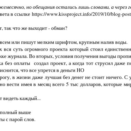
емесячно, но обещания остались лишь словами, а через го
твета в ссылке
https://www.kissproject.info/2019/10/blog-pos
, так что же выходит - обман?
овсем или пишут мелким шрифтом, крупным налив воды.
х вся суть огромного проекта который стоил единствен
бложке журнала. Во вторых, условия получения выгоды пр
а без оплаты создал проект, а когда тот струсил даже п
иснится, что все упрется в деньги НО
рогу, в жизни даже лучшая без денег не стоит ничего. С 
 вести имея в месяц всего 5 тыс долларов, которые мир
 видеть каждый...
а полный выше
ты с парой слов.