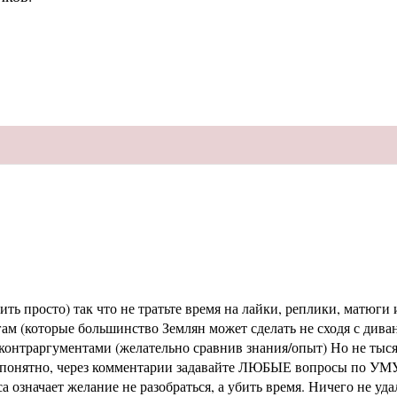
ь просто) так что не тратьте время на лайки, реплики, матюги и
м (которые большинство Землян может сделать не сходя с диван
раргументами (желательно сравнив знания/опыт) Но не тысячи 
не понятно, через комментарии задавайте ЛЮБЫЕ вопросы по УМУ
означает желание не разобраться, а убить время. Ничего не уд