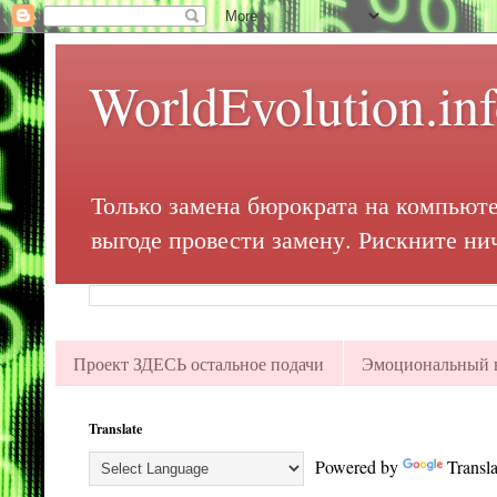
WorldEvolution.in
Только замена бюрократа на компьюте
выгоде провести замену. Рискните ни
Проект ЗДЕСЬ остальное подачи
Эмоциональный в
Translate
Powered by
Transla