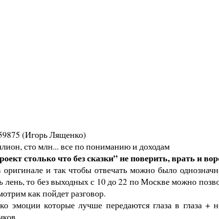
659875 (Игорь Лященко)
иллион, сто млн... все по пониманию и доходам
роект столько что без сказки” не поверить, врать и в
 оригинале и так чтобы отвечать можно было однознач
ь лень, то без выходных с 10 до 22 по Москве можно позв
мотрим как пойдет разговор.
ко эмоции которые лучше передаются глаза в глаза + н
чков.