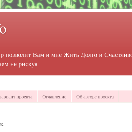
fo
р позволит Вам и мне Жить Долго и Счастливо
чем не рискуя
ариант проекта
Оглавление
Об авторе проекта
te