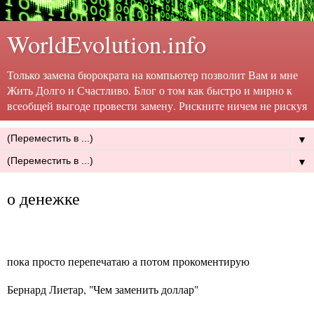
WorldEvolution.info
Только замена бюрократа на компьютер позволит Вам и мне
Жить Долго и Счастливо. Блог о том как быстро и мирно к
всеобщей выгоде провести замену. Рискните ничем не рискуя
▼
▼
о денежке
пока просто перепечатаю а потом прокоментирую
Бернард Лиетар, "Чем заменить доллар"