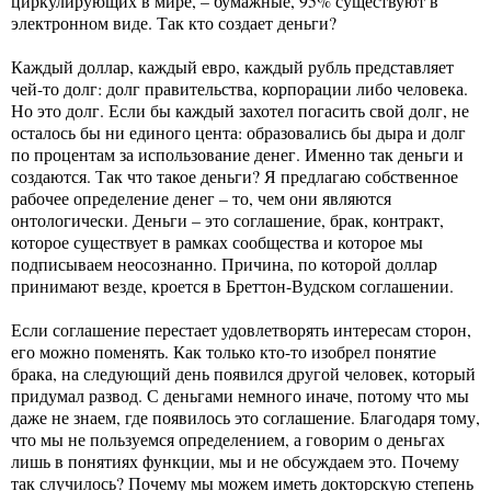
циркулирующих в мире, – бумажные, 95% существуют в
электронном виде. Так кто создает деньги?
Каждый доллар, каждый евро, каждый рубль представляет
чей-то долг: долг правительства, корпорации либо человека.
Но это долг. Если бы каждый захотел погасить свой долг, не
осталось бы ни единого цента: образовались бы дыра и долг
по процентам за использование денег. Именно так деньги и
создаются. Так что такое деньги? Я предлагаю собственное
рабочее определение денег – то, чем они являются
онтологически. Деньги – это соглашение, брак, контракт,
которое существует в рамках сообщества и которое мы
подписываем неосознанно. Причина, по которой доллар
принимают везде, кроется в Бреттон-Вудском соглашении.
Если соглашение перестает удовлетворять интересам сторон,
его можно поменять. Как только кто-то изобрел понятие
брака, на следующий день появился другой человек, который
придумал развод. С деньгами немного иначе, потому что мы
даже не знаем, где появилось это соглашение. Благодаря тому,
что мы не пользуемся определением, а говорим о деньгах
лишь в понятиях функции, мы и не обсуждаем это. Почему
так случилось? Почему мы можем иметь докторскую степень