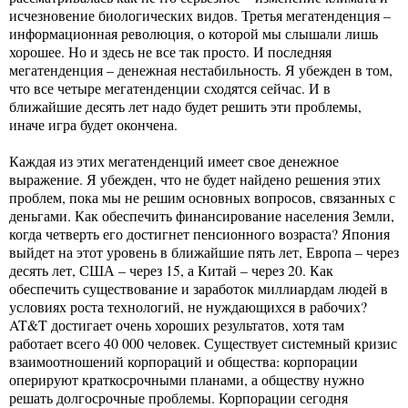
исчезновение биологических видов. Третья мегатенденция –
информационная революция, о которой мы слышали лишь
хорошее. Но и здесь не все так просто. И последняя
мегатенденция – денежная нестабильность. Я убежден в том,
что все четыре мегатенденции сходятся сейчас. И в
ближайшие десять лет надо будет решить эти проблемы,
иначе игра будет окончена.
Каждая из этих мегатенденций имеет свое денежное
выражение. Я убежден, что не будет найдено решения этих
проблем, пока мы не решим основных вопросов, связанных с
деньгами. Как обеспечить финансирование населения Земли,
когда четверть его достигнет пенсионного возраста? Япония
выйдет на этот уровень в ближайшие пять лет, Европа – через
десять лет, США – через 15, а Китай – через 20. Как
обеспечить существование и заработок миллиардам людей в
условиях роста технологий, не нуждающихся в рабочих?
AT&T достигает очень хороших результатов, хотя там
работает всего 40 000 человек. Существует системный кризис
взаимоотношений корпораций и общества: корпорации
оперируют краткосрочными планами, а обществу нужно
решать долгосрочные проблемы. Корпорации сегодня