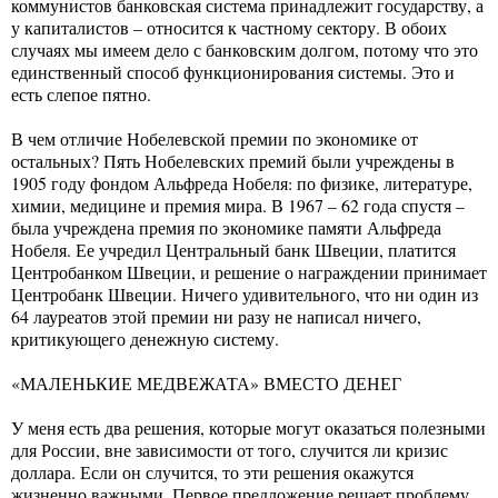
коммунистов банковская система принадлежит государству, а
у капиталистов – относится к частному сектору. В обоих
случаях мы имеем дело с банковским долгом, потому что это
единственный способ функционирования системы. Это и
есть слепое пятно.
В чем отличие Нобелевской премии по экономике от
остальных? Пять Нобелевских премий были учреждены в
1905 году фондом Альфреда Нобеля: по физике, литературе,
химии, медицине и премия мира. В 1967 – 62 года спустя –
была учреждена премия по экономике памяти Альфреда
Нобеля. Ее учредил Центральный банк Швеции, платится
Центробанком Швеции, и решение о награждении принимает
Центробанк Швеции. Ничего удивительного, что ни один из
64 лауреатов этой премии ни разу не написал ничего,
критикующего денежную систему.
«МАЛЕНЬКИЕ МЕДВЕЖАТА» ВМЕСТО ДЕНЕГ
У меня есть два решения, которые могут оказаться полезными
для России, вне зависимости от того, случится ли кризис
доллара. Если он случится, то эти решения окажутся
жизненно важными. Первое предложение решает проблему