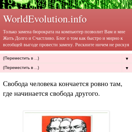
WorldEvolution.info
Только замена бюрократа на компьютер позволит Вам и мне
Жить Долго и Счастливо. Блог о том как быстро и мирно к
всеобщей выгоде провести замену. Рискните ничем не рискуя
▼
▼
Свобода человека кончается ровно там,
где начинается свобода другого.