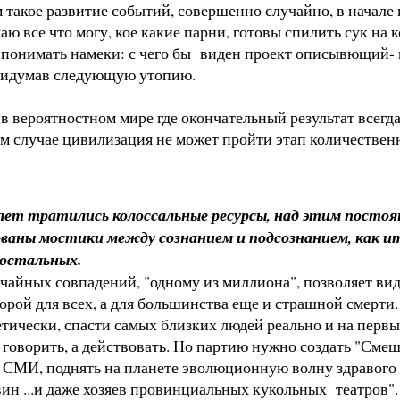
такое развитие событий, совершенно случайно, в начале в
ю все что могу, кое какие парни, готовы спилить сук на к
 понимать намеки: с чего бы виден проект описывющий- 
 придумав следующую утопию.
 в вероятностном мире где окончательный результат всегд
м случае цивилизация не может пройти этап количественно
лет тратились колоссальные ресурсы, над этим посто
рованы мостики между сознанием и подсознанием, как и
 остальных.
айных совпадений, "одному из миллиона", позволяет видет
рой для всех, а для большинства еще и страшной смерти. Н
тически, спасти самых близких людей реально и на первый
 говорить, а действовать. Но партию нужно создать "Смеш
 СМИ, поднять на планете эволюционную волну здравого 
вин ...и даже хозяев провинциальных кукольных театров".