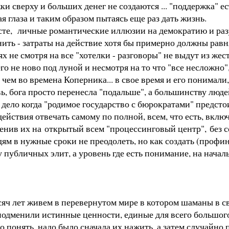
сверху и больших денег не создаются ... "поддержка" есть
я глаза и таким образом пытаясь еще раз дать жизнь.
сте, личные романтические иллюзии на демократию и раз
енить - затраты на действие хотя бы примерно должны рав
х не смотря на все "хотелки - разговоры" не выдут из же
го не ново под луной и несмотря на то что "все несложно
м во времена Коперника... в свое время и его понимали, 
 бога просто перенесла "подальше", а большинству людей, 
, дело когда "родимое государство с бюрократами" предсто
действия отвечать самому по полной, всем, что есть, вклю
менив их на открытый всем "процессинговый центр", без 
ям в нужные сроки не преодолеть, но как создать (профин
у публичных элит, а уровень где есть понимание, на начал
яч лет живем в перевернутом мире в котором шаманы в с
одменили истинные ценности, единые для всего большого 
то понять, надо было сначала их нажить, а затем случайно 