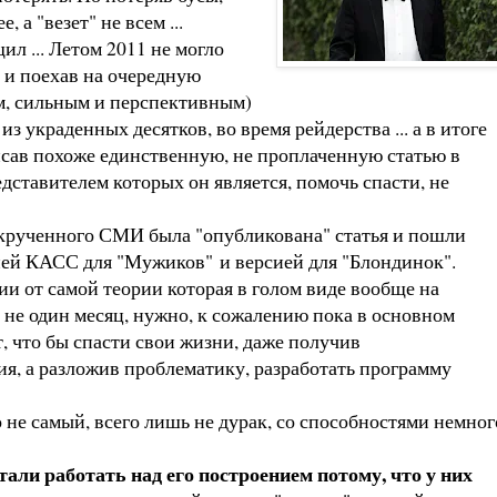
 а "везет" не всем ...
л ... Летом 2011 не могло
 и поехав на очередную
им, сильным и перспективным)
з украденных десятков, во время рейдерства ... а в итоге
писав похоже единственную, не проплаченную статью в
дставителем которых он является, помочь спасти, не
скрученного СМИ была "опубликована" статья и пошли
сией КАСС для "Мужиков" и версией для "Блондинок".
ии от самой теории которая в голом виде вообще на
ь, не один месяц, нужно, к сожалению пока в основном
, что бы спасти свои жизни, даже получив
ия, а разложив проблематику, разработать программу
но не самый, всего лишь не дурак, со способностями немног
стали работать над его построением потому, что у них