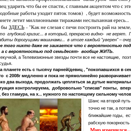
лец ударить что бы ее спасти, с главным акцентом что с э
одобные работы уходит пяток томов) , будет возможность
ланете летит миллионными тиражами неслыханная ересь... 
я бы
ЗДЕСЬ
- "Как не слезая с печи построить рай на земл
то  глубокий кризис... в который, прекрасно видно-  не верят.  
биты дорогущими машинами...  в итоге каждый "уверен" – очере
олее того никто даже не заикается что с вероятностью под
,  а с вероятностью под семьдесят-  вообще ЖИТЬ.
 текучкой, а Телевизионные звезды почти все не настоящие,  поэ
судья. 
 с 2008г медленно и пока не прямолинейно разворачивается
лько два выхода, продолжать цепляться за дутые материаль
итуация контролируема,  добровольно "списав" понты,  впе
, без гламура, на х... нужного по настоящему сильному челов
Шанс на второй путь 
точно не так, 
а потом
ближайшие годы,  ес
рабскую покорность и
Мир изменился... 