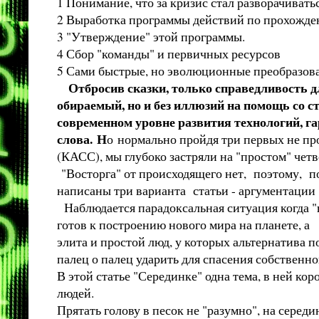
1 Понимание, что за кризис стал разворачиватьс
2 Выработка программы действий по прохожден
3 "Утверждение" этой программы.
4 Сбор "команды" и первичных ресурсов
5 Сами быстрые, но эволюционные преобразован
Отбросив сказки, только справедливость дл
обираемый, но и без иллюзий на помощь со 
современном уровне развития технологий, г
слова. Н
о нормально пройдя три первых не пр
(КАСС), мы глубоко застряли на "простом" чет
"Восторга" от происходящего нет, поэтому, по
написаны три варианта статьи - аргументации
Наблюдается парадоксальная ситуация когда "в
готов к построению нового мира на планете, а
элита и простой люд, у которых альтернатива п
палец о палец ударить для спасения собственно
В этой статье "Серединке" одна тема, в ней ко
людей.
Прятать голову в песок не "разумно", на середи