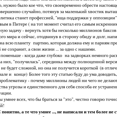
, нужно было кое что, что своевременно обрести настоящее,
ершенно случайно, потянув за маленький хвостик вытащи
олитика станет профессией, "ища поддержки у оппозиции"
вым в Питере ( на тот момент считал его самым искренн
ую задачу - вернуть хотя бы несколько миллионов баксов и
го мира и сейчас, отодвинув в сторону обиду и долг, на
на всю планету партию, которая должна ему и парням пре
 не сохранит, а свои жизни ... за одно с нашими.
 поменьше - когда даже глубоко на задворках немного ра
на них, "получилась", серединка между полноценной вер
 не будет сложной, но она не получится короткой (в отлич
чале и конце) Более того эту статью буду до ума доводит
проблематику - почему миллионы людей ни чего не делают
ва угрозы и единственного для себя способа ее устранен
уации.
 ты умнее всех, что бы браться за "это", честно говорю точ
ай!
ятно, а те что умнее ..., не написали и тем более не 