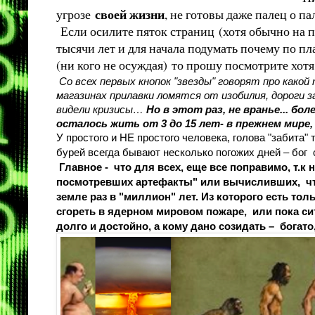
своей жизни
угрозе
, не готовы даже палец о па
Если осилите пяток страниц (хотя обычно на п
тысячи лет и для начала подумать почему по п
(ни кого не осуждая) то прошу посмотрите хот
 Со всех первых кнопок "звезды" говорят про какой 
магазинах прилавки ломятся от изобилия, дороги за
видели кризисы… 
Но в этот раз, не вранье... б
осталось жить от 3 до 15 лет- в прежнем мире
У простого и НЕ простого человека, голова "забита"
бурей всегда бывают несколько погожих дней – бог  
 Главное -  что для всех, еще все поправимо, т.к на планете есть с тысячу парней/девиц , "покопавшихся в семейных чуланах и 
посмотревших артефакты" или вычисливших,  что 
земле раз в "миллион" лет. Из которого есть то
сгореть в ядерном мировом пожаре,  или пока с
долго и достойно, а кому дано созидать –  богато