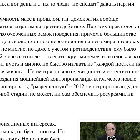
, а вот деньги ... их то люди "не спешат" давать партии
умность масс в прошлом, т.н. демократия вообще
няться затратам на противодействие. Поэтому практически
стко очерченных рамок поведения, причем в большинстве
", для эволюционного перестроения нашего мира в головах
не многие, но даже с учетом противодействия, ему было
через сотни лет - плевать, круглая земля или плоская, кт
ит пусть и мирно, но быстро изгнать из "каждой постели н
чая жизнь ... Не смотря на всю очевидность и естественнос
создания мощнейшей контрпропаганды в.т.ч. через новые
ансировать) "разрешенную" с 2012г. контрпропаганду, ес
ьной стадии, не может, ни сам обеспечить ресурсами, ни
воих личных интересах,
мира, на бусы - понты. Но
потерять. Но потеряв бусы,