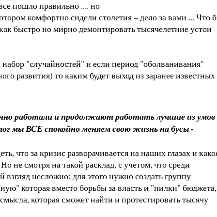
се пошло правильно .... но
отором комфортно сидели столетия – дело за вами ... Что 
как быстро но мирно демонтировать тысячелетние устои
а набор "случайностей" и если период "оболванивания"
го развития) то каким будет выход из заранее известных
янно работали и продолжают работать лучшие из умов
тог мы ВСЕ спокойно меняем свою жизнь на бусы -
ь, что за кризис разворачивается на наших глазах и како
о не смотря на такой расклад, с учетом, что среди
 взгляд несложно: для этого нужно создать группу
ную" которая вместо борьбы за власть и "пилки" бюджета,
смысла, которая сможет найти и протестировать тысячу