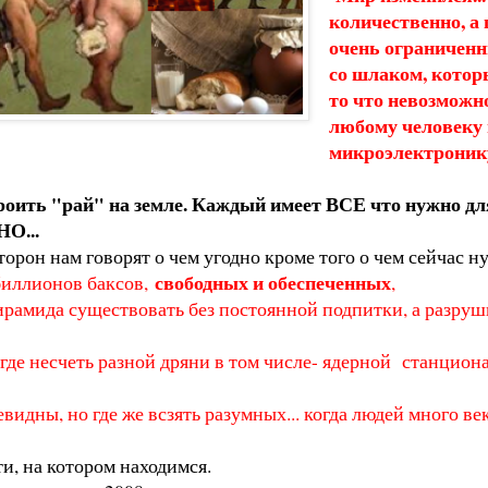
количественно, а 
очень ограниченн
со шлаком, котор
то что невозможн
любому человеку 
микроэлектроник
роить "рай" на земле. Каждый имеет ВСЕ что нужно дл
НО...
торон нам говорят о чем угодно кроме того о чем сейчас 
свободных и обеспеченных
 биллионов баксов,
,
рамида существовать без постоянной подпитки, а разруши
 где несчеть разной дряни в том числе- ядерной станцио
идны, но где же всзять разумных... когда людей много ве
, на котором находимся.