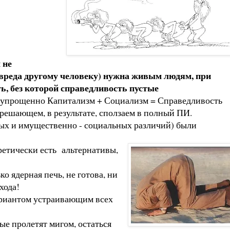
 не
 вреда другому человеку) нужна живым людям, при
ь, без которой справедливость пустые
а (упрощенно Капитализм + Социализм = Справедливость
 решающем, в результате, сползаем в полный ПИ.
вых и имущественно - социальных различий) были
ретически есть альтернативы,
о ядерная печь, не готова, ни
хода!
 вариантом устраивающим всех
рые пролетят мигом, остаться