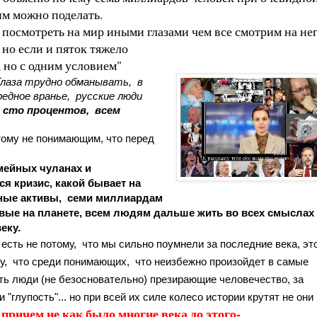
тим можно поделать.
 посмотреть на мир иными глазами чем все смотрим на не
но если и пяток тяжело
е, но с одним условием"
Глаза трудно обманывать,  в 
дное вранье,  русские люди 
 сто процентов,  всем 
тому не понимающим, что перед 
 кризис, какой бывает на 
ные активы,  семи миллиардам 
рвые на планете, всем людям дальше жить во всех смыслах 
еку. 
есть не потому,  что мы сильно поумнели за последние века, это
у,  что среди понимающих,  что неизбежно произойдет в самые 
ть люди (не безосновательно) презирающие человечество, за  
 "глупость"... но при всей их силе
причем не как было многие века до этого-