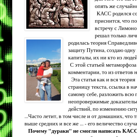
опять же случайно
КАСС родился сов
приснится, что п
встречу с Лимоно
решал только личн
родилась теория Справедливо
защиту Путина, создаю одну 
капиталы, их ни кто из людей
С этой статьей метаморфоза
комментарии, то из ответов 
Эта статья как и вся теория
страницу текста, ссылка в на
самому себе, разложить всю 
неопровержимые доказательст
действий, по изменению сит
...Часто летит, в том числе и от домашних, что
выше средних и все же ... - его величество случ
Почему "дураки" не смогли написать КАСС пон