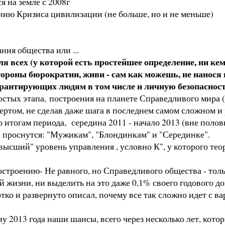
я на земле с 2008г
ию Кризиса цивилизации (не больше, но и не меньше)
ия общества или ...
я всех (у которой есть простейшее определение, ни кем
стороны бюрократии, живи - сам как можешь, не нанося
арантирующих людям в том числе и личную безопасност
остых этапа, построения на планете Справедливого мир
вертом, не сделав даже шага в последнем самом сложном и
 итогам периода, середина 2011 - начало 2013 (вне поло
 проснутся: "Мужикам", "Блондинкам" и "Серединке".
ысший" уровень управления , условно К", у которого тео
остроению- Не равного, но Справедливого общества - тольк
й жизни, ни выделить на это даже 0,1% своего годового до
ротко и развернуто описал, почему все так сложно идет с
ну 2013 года наши шансы, всего через несколько лет, кото