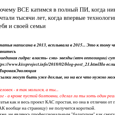
 Почему ВСЕ катимся в полный ПИ, когда ник
тали тысячи лет, когда впервые технологии
бя и своей семьи
атья написана в 2013, всплывала в 2015... Это к тому ч
чнитесь
иединая гидра: власть- сми- звезды (втч оппозиции)
tps://www.kissproject.info/2018/02/blog-post_21.html
Но есл
МироваяЭволюция
сылки могут быть уже дохлые, но на все что нужно м
еловек - я так молился, а ты...
г - а кроме пустой болтовни, сделал ли ты хоть один р
атья как и весь проект КАС простая, но она в отличии от 
К вообще на страницу) не получится короткой.
же, не являюсь профессиональным "балагуром" как смог