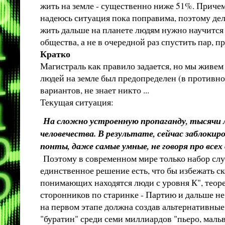
жить на земле - существенно ниже 51%. Причем 
надеюсь ситуация пока поправима, поэтому дела
жить дальше на планете людям нужно научится
общества, а не в очередной раз спустить пар,
Кратко
Магистраль как правило задается, но мы живем
людей на земле был предопределен (в противно
вариантов, не знает никто ...
Текущая ситуация:
На сложно устроенную пропаганду, тысячи 
человечества. В результате, сейчас заблоки
понты, даже самые умные, не говоря про всех
Поэтому в современном мире только набор случ
единственное решение есть, что бы избежать ско
понимающих находятся люди с уровня К", теоре
сторонников по старинке - Партию и дальше не
на первом этапе должна создав альтернативные
"буратин" среди семи миллиардов "пьеро, маль