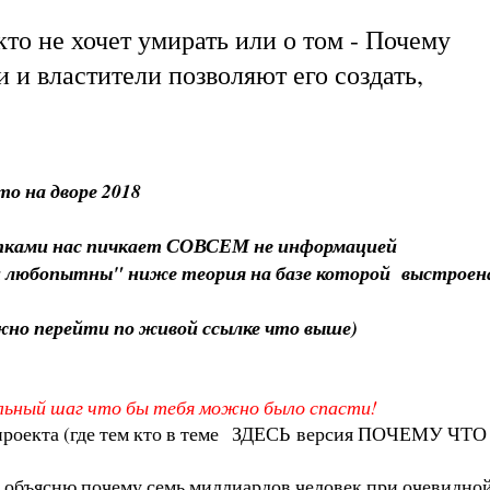
то не хочет умирать или о том - Почему
 и властители позволяют его создать,
то на дворе 2018
 сутками нас пичкает СОВСЕМ не информацией
и любопытны" ниже теория на базе которой выстрое
ожно перейти по живой ссылке что выше)
еальный шаг что бы тебя можно было спасти!
проекта (где тем кто в теме
ЗДЕСЬ
версия ПОЧЕМУ ЧТО
у объясню почему семь миллиардов человек при очевидно