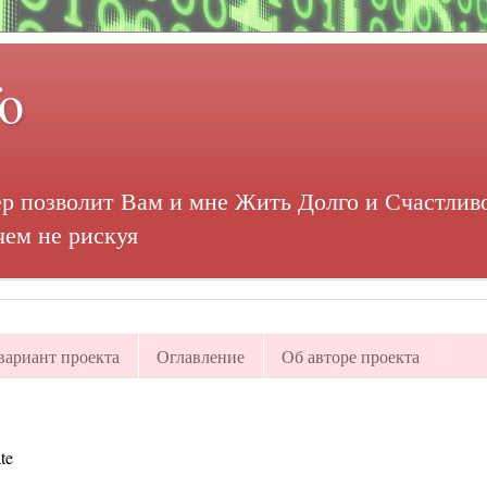
fo
р позволит Вам и мне Жить Долго и Счастливо
чем не рискуя
ариант проекта
Оглавление
Об авторе проекта
te