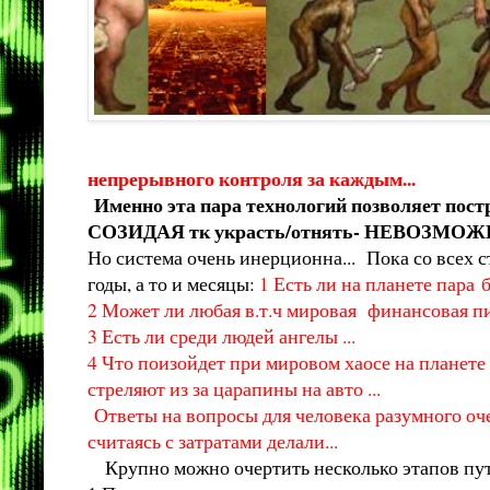
непрерывного контроля за каждым...
Именно эта пара технологий позволяет пост
СОЗИДАЯ тк украсть/отнять- НЕВОЗМОЖ
Но система очень инерционна... Пока со всех с
годы, а то и месяцы:
1 Есть ли на планете пара
2 Может ли любая в.т.ч мировая финансовая пи
3 Есть ли среди людей ангелы ...
4 Что поизойдет при мировом хаосе на планете
стреляют из за царапины на авто ...
Ответы на вопросы для человека разумного очев
считаясь с затратами делали...
Крупно можно очертить несколько этапов пути