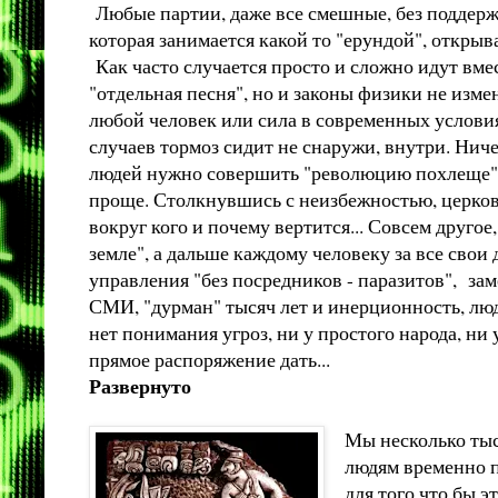
Любые партии, даже все смешные, без поддержки 
которая занимается какой то "ерундой", открыва
Как часто случается просто и сложно идут вме
"отдельная песня", но и законы физики не изм
любой человек или сила в современных условия
случаев тормоз сидит не снаружи, внутри. Ниче
людей нужно совершить "революцию похлеще" че
проще. Столкнувшись с неизбежностью, церковь,
вокруг кого и почему вертится... Совсем другое
земле", а дальше каждому человеку за все свои 
управления "без посредников - паразитов", за
СМИ, "дурман" тысяч лет и инерционность, люд
нет понимания угроз, ни у простого народа, ни 
прямое распоряжение дать...
Развернуто
Мы несколько тыс
людям временно п
для того что бы э