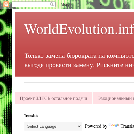
WorldEvolution.in
Только замена бюрократа на компьюте
выгоде провести замену. Рискните ни
Проект ЗДЕСЬ остальное подачи
Эмоциональный в
Translate
Powered by
Transla