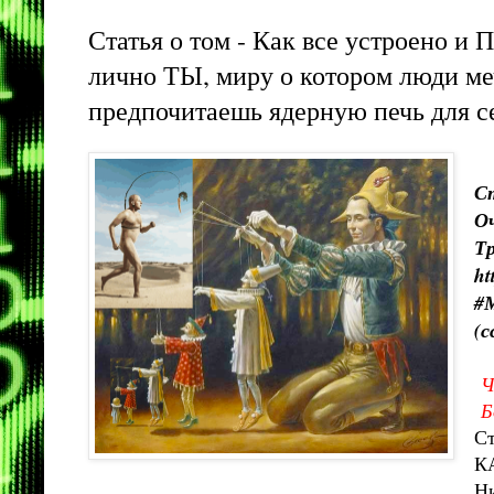
Статья о том - Как все устроено и
лично ТЫ, миру о котором люди меч
предпочитаешь ядерную печь для се
Ст
О
Тр
ht
#
(с
Ч
Бо
Ст
КА
Ни