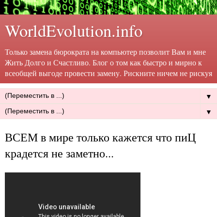
WorldEvolution.info
Только замена бюрократа на компьютер позволит Вам и мне
Жить Долго и Счастливо. Блог о том как быстро и мирно к
всеобщей выгоде провести замену. Рискните ничем не рискуя
▼
▼
ВСЕМ в мире только кажется что пиЦ
крадется не заметно...