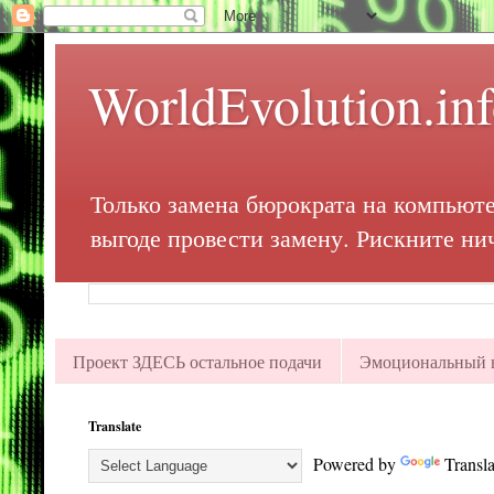
WorldEvolution.in
Только замена бюрократа на компьюте
выгоде провести замену. Рискните ни
Проект ЗДЕСЬ остальное подачи
Эмоциональный в
Translate
Powered by
Transla