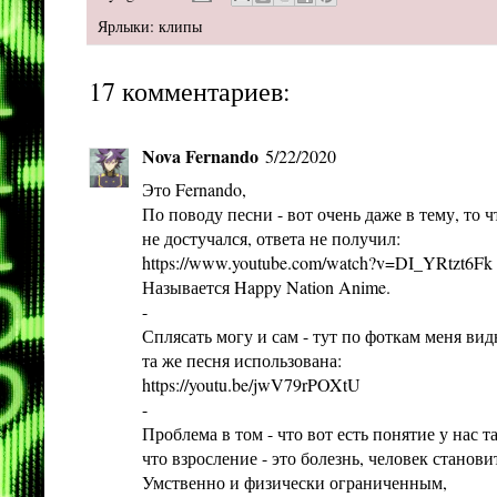
Ярлыки:
клипы
17 комментариев:
Nova Fernando
5/22/2020
Это Fernando,
По поводу песни - вот очень даже в тему, то ч
не достучался, ответа не получил:
https://www.youtube.com/watch?v=DI_YRtzt6Fk
Называется Happy Nation Anime.
-
Сплясать могу и сам - тут по фоткам меня вид
та же песня использована:
https://youtu.be/jwV79rPOXtU
-
Проблема в том - что вот есть понятие у нас та
что взросление - это болезнь, человек станови
Умственно и физически ограниченным,