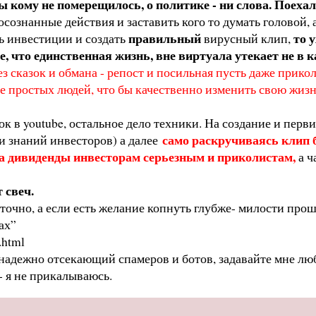
ы кому не померещилось, о политике - ни слова. Поеха
ознанные действия и заставить кого то думать головой, а
правильный
то 
ть инвестиции и создать
вирусный клип,
е, что единственная жизнь, вне виртуала утекает не в
ез сказок и обмана - репост и посильная пусть даже прико
е простых людей, что бы качественно изменить свою жизн
к в youtube, остальное дело техники. На создание и перв
само раскручиваясь клип 
 и знаний инвесторов) а далее
а дивиденды инвесторам серьезным и приколистам,
а ч
т свеч.
точно, а если есть желание копнуть глубже- милости прош
ах”
.html
к надежно отсекающий спамеров и ботов, задавайте мне л
- я не прикалываюсь.