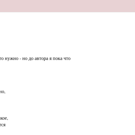
то нужно - но до автора я пока что
но,
кое,
тся