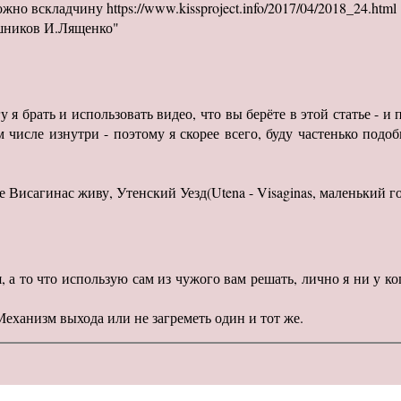
о вскладчину https://www.kissproject.info/2017/04/2018_24.html
шников И.Лященко"
я брать и использовать видео, что вы берёте в этой статье - и 
 числе изнутри - поэтому я скорее всего, буду частенько подоб
 Висагинас живу, Утенский Уезд(Utena - Visaginas, маленький город
, а то что использую сам из чужого вам решать, лично я ни у к
Механизм выхода или не загреметь один и тот же.