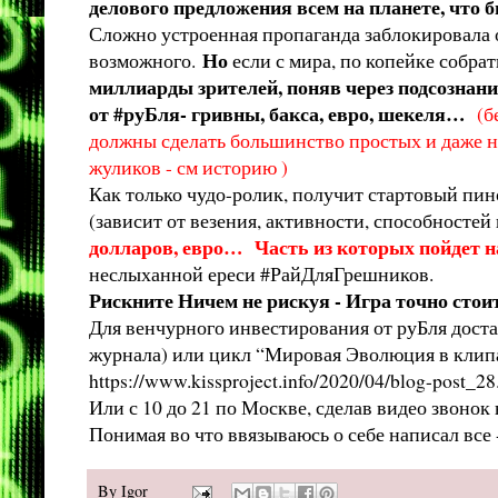
делового предложения всем на планете, что б
Сложно устроенная пропаганда заблокировала ос
Но
возможного.
если с мира, по копейке собра
миллиарды зрителей, поняв через подсознани
от #руБля- гривны, бакса, евро, шекеля…
(б
должны сделать большинство простых и даже н
жуликов - см историю )
Как только чудо-ролик, получит стартовый пино
(зависит от везения, активности, способностей
долларов, евро… Часть из которых пойдет н
неслыханной ереси #РайДляГрешников.
Рискните Ничем не рискуя - Игра точно стои
Для венчурного инвестирования от руБля доста
журнала) или цикл “Мировая Эволюция в клип
https://www.kissproject.info/2020/04/blog-post_28
Или с 10 до 21 по Москве, сделав видео звоно
Понимая во что ввязываюсь о себе написал все 
By
Igor