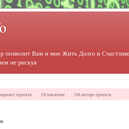
fo
р позволит Вам и мне Жить Долго и Счастливо
чем не рискуя
ариант проекта
Оглавление
Об авторе проекта
te