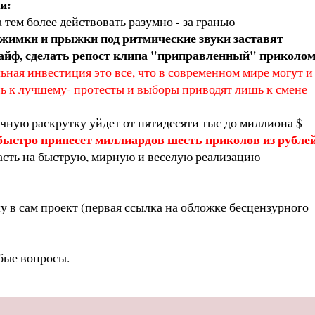
ли:
 тем более действовать разумно - за гранью
ужимки и прыжки под ритмические звуки заставят
 кайф, сделать репост клипа "приправленный" приколо
льная инвестиция это все, что в современном мире могут и
ь к лучшему- протесты и выборы приводят лишь к смене
ичную раскрутку уйдет от пятидесяти тыс до миллиона $
быстро принесет миллиардов шесть приколов из рублей
асть на быструю, мирную и веселую реализацию
у в сам проект (первая ссылка на обложке бесцензурного
юбые вопросы.