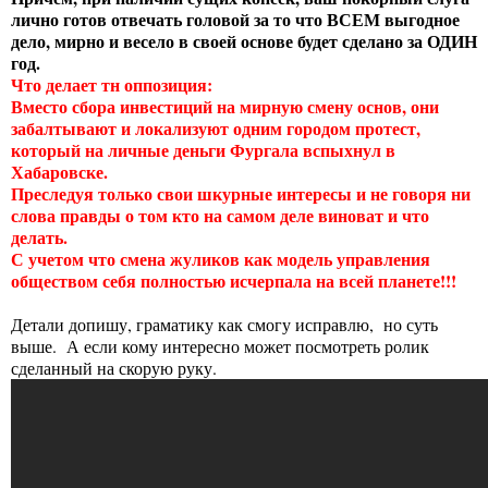
лично готов отвечать головой за то что ВСЕМ выгодное
дело, мирно и весело в своей основе будет сделано за ОДИН
год.
Что делает тн оппозиция:
Вместо сбора инвестиций на мирную смену основ, они
забалтывают и локализуют одним городом протест,
который на личные деньги Фургала вспыхнул в
Хабаровске.
Преследуя только свои шкурные интересы и не говоря ни
слова правды о том кто на самом деле виноват и что
делать.
С учетом что смена жуликов как модель управления
обществом себя полностью исчерпала на всей планете!!!
Детали допишу, граматику как смогу исправлю, но суть
выше. А если кому интересно может посмотреть ролик
сделанный на скорую руку.