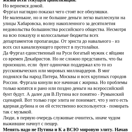
Но вернемся домой.
Фургал наглядно показал чего стоят все обнуляшки.
Не маленькие, но и не большие деньги легко выплеснули на
улицы Хабаровска, волну накопленного за десятилетия
недовольства большинства российского общества. Несмотря
на всю показуху и колоссальные бюджеты всех
департаментов пропаганды. От эрнста до навального - из
всех сил канализующего протест в пустолайки.
Да Фургал единственный на Руси богатый мужик с яйцами
со времен Декабристов. Но не сложно представить, что бы
произошло, если бунт одиночки поддержал кто то из
русскоязыческих или мировых миллиардеров. В миг
поднялся бы народ Питера, Москвы и всех крупных городов
России. Фургала кинули все начиная с жирика. Но проблемы
только копятся и рано или поздно деньги на всероссийский
бунт будут. А далее для В.Путина все понятно - Румынский
сценарий. Вот только горе элита не понимает, что у него есть
ядерная дубина и он ей естественно воспользуется - помирать
так с музыкой.
Люди, в первую очередь служивые очнитесь, иначе чудом
выжившие начнут с пещер.
Менять надо не Путина и К а ВСЮ мировую элиту. Начав