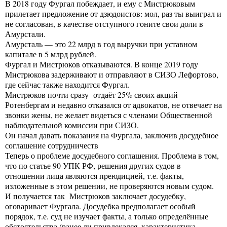
В 2018 году Фургал побеждает, и ему с Мистрюковым
прилетает предложение от дзюдоистов: мол, раз ты выиграл и
не согласован, в качестве отступного гоните свои доли в
Амурстали.
Амурсталь — это 22 млрд в год выручки при уставном
капитале в 5 млрд рублей.
Фургал и Мистрюков отказываются. В конце 2019 году
Мистрюкова задерживают и отправляют в СИЗО Лефортово,
где сейчас также находится Фургал.
Мистрюков почти сразу отдаёт 25% своих акций
Ротенбергам и недавно отказался от адвокатов, не отвечает на
звонки жены, не желает видеться с членами Общественной
наблюдательной комиссии при СИЗО.
Он начал давать показания на Фургала, заключив досудебное
соглашение сотрудничеств
Теперь о проблеме досудебного соглашения. Проблема в том,
что по статье 90 УПК РФ, решения других судов в
отношении лица являются преюдицией, т.е. факты,
изложенные в этом решении, не проверяются новым судом.
И получается так Мистрюков заключает досудебку,
оговаривает Фургала. Досудебка предполагает особый
порядок, т.е. суд не изучает факты, а только определённые
обстоятельства (ранее ли привлекался, характеристика,