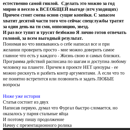
естественно самой гнилой. Сделать это можно за год
мирно и весело к ВСЕОБЩЕЙ выгоде (втч уходящих)
Причем стоит смена основ сущие копейки. С запасом
хватит десятой части того что сейчас спецслужбы тратят
за один день на тн сми, оппозицию, звезд.
И раз все тупят и трусят безбожно Я лично готов отвечать
головой, за всем выгодный результат.
Понимая во что ввязываюсь о себе написал все и при
желании проверить просто - мне можно доверить самое
главное что есть у каждого - Жизнь свою и самых близких.
Программа действий расписана по шагам и доступна любому
человеку на планете. Причем в проекте НЕТ цензуры - ее
можно рискнуть и разбить контр аргументами. А если что то
не понятно встретится или позвонить и задать ЛЮБЫЕ
вопросы
Ниже уже история
Статья состоит из двух
Написав первую, думал что Фургал быстро сломается, но
оказалось у парня стальные яйца
И поэтому пишу продолжение
Начну с презентационного ролика