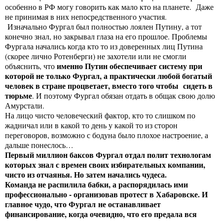
особенно в РФ могу говорить как мало кто на планете. Даже
не принимая в них непосредственного участия.
Изначально Фургал был полностью лоялен Путину, а тот
конечно знал, но закрывал глаза на его прошлое. Проблемы
Фургала начались когда кто то из доверенных лиц Путина
(скорее лично Ротенберги) не захотели или не смогли
именно Путин обеспечивает систему при
объяснить, что
которой не только Фургал, а практически любой богатый
человек в стране процветает, вместо того чтобы сидеть в
тюрьме
. И поэтому Фургал обязан отдать в общак свою долю
Амурстали.
На лицо чисто человеческий фактор, кто то слишком по
жадничал или в какой то день у какой то из сторон
переговоров, возможно с бодуна было плохое настроение, а
дальше понеслось…
Первый миллион баксов Фургал отдал полит технологам
которых знал с времен своих избирательных компании,
чисто из отчаянья. Но затем начались чудеса.
Команда не распилила бабки, а распорядилась ими
профессионально - организовав протест в Хабаровске. И
главное чудо, что Фургал не останавливает
финансирование, когда очевидно, что его предала вся