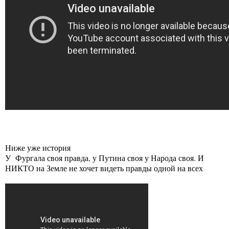
Ниже уже история
У Фургала своя правда, у Путина своя у Народа своя. И
НИКТО на Земле не хочет видеть правды одной на всех