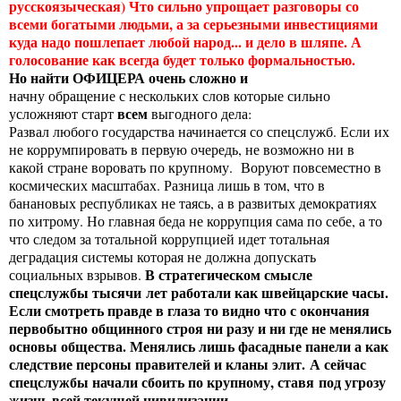
русскоязыческая) Что сильно упрощает разговоры со
всеми богатыми людьми, а за серьезными инвестициями
куда надо пошлепает любой народ... и дело в шляпе. А
голосование как всегда будет только формальностью.
Но найти ОФИЦЕРА очень сложно и
начну обращение с нескольких слов которые сильно
всем
усложняют старт
выгодного дела:
Развал любого государства начинается со спецслужб. Если их
не коррумпировать в первую очередь, не возможно ни в
какой стране воровать по крупному. Воруют повсеместно в
космических масштабах. Разница лишь в том, что в
банановых республиках не таясь, а в развитых демократиях
по хитрому. Но главная беда не коррупция сама по себе, а то
что следом за тотальной коррупцией идет тотальная
деградация системы которая не должна допускать
В стратегическом смысле
социальных взрывов.
спецслужбы тысячи лет работали как швейцарские часы.
Если смотреть правде в глаза то видно что с окончания
первобытно общинного строя ни разу и ни где не менялись
основы общества. Менялись лишь фасадные панели а как
следствие персоны правителей и кланы элит.
А сейчас
спецслужбы начали сбоить по крупному, ставя под угрозу
жизнь всей текущей цивилизации.