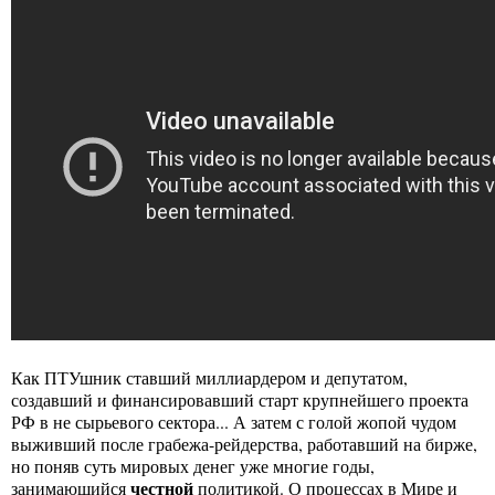
Как ПТУшник ставший миллиардером и депутатом,
создавший и финансировавший старт крупнейшего проекта
РФ в не сырьевого сектора... А затем с голой жопой чудом
выживший после грабежа-рейдерства, работавший на бирже,
но поняв суть мировых денег уже многие годы,
честной
занимающийся
политикой. О процессах в Мире и