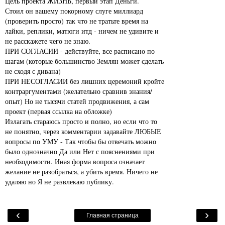
Цель проекта ЖИЗНЬ, первый этап Деньги.
Стоил он вашему покорному слуге миллиард
(проверить просто) так что не тратьте время на
лайки, реплики, матюги итд - ничем не удивите и
не расскажете чего не знаю.
ПРИ СОГЛАСИИ - действуйте, все расписано по
шагам (которые большинство Землян может сделать
не сходя с дивана)
ПРИ НЕСОГЛАСИИ без лишних церемоний кройте
контраргументами (желательно сравнив знания/
опыт) Но не тысячи статей продвижения, а сам
проект (первая ссылка на обложке)
Излагать стараюсь просто и полно, но если что то
не понятно, через комментарии задавайте ЛЮБЫЕ
вопросы по УМУ - Так чтобы бы отвечать можно
было однозначно Да или Нет с пояснениями при
необходимости. Иная форма вопроса означает
желание не разобраться, а убить время. Ничего не
удаляю но Я не развлекаю публику.
‹
›
Главная страница