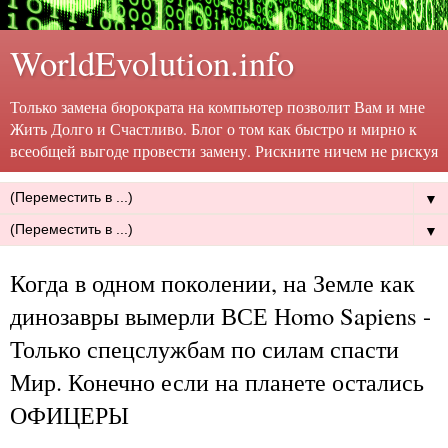
WorldEvolution.info
Только замена бюрократа на компьютер позволит Вам и мне
Жить Долго и Счастливо. Блог о том как быстро и мирно к
всеобщей выгоде провести замену. Рискните ничем не рискуя
▼
▼
Когда в одном поколении, на Земле как
динозавры вымерли ВСЕ Нomo Sapiens -
Только спецслужбам по силам спасти
Мир. Конечно если на планете остались
ОФИЦЕРЫ