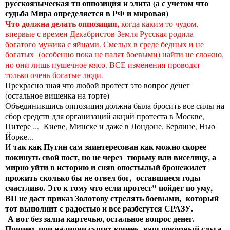
русскоязыческая тн оппозиция и элита (а с учетом что
судьба Мира определяется в РФ и мировая)
Что должна делать оппозиция,
когда каким то чудом,
впервые с времен Декабристов Земля Русская родила
богатого мужика с яйцами. Смелых в среде бедных и не
богатых (особенно пока не палят боевыми) найти не сложно,
но они лишь пушечное мясо. ВСЕ изменения проводят
только очень богатые люди.
Прекрасно зная что любой протест это вопрос денег
(остальное вишенка на торте)
Объединившись оппозиция должна была бросить все силы на
сбор средств для организаций акций протеста в Москве,
Питере ... Киеве, Минске и даже в Лондоне, Берлине, Нью
Йорке...
так как Путин сам заинтересован как можно скорее
И
покинуть свой пост, но не через тюрьму или виселицу, а
мирно уйти в историю и сняв опостылый бронежилет
прожить сколько бы не отвел бог, оставшиеся годы
счастливо. Это к тому что если протест" пойдет по уму,
ВП не даст приказ Золотову стрелять боевыми, который
тот выполнит с радостью и все разбегутся СРАЗУ.
А вот без залпа картечью, остальное вопрос денег.
Причем, при наличии сущих копеек, ваш покорный слуга