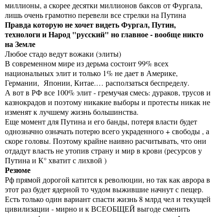
миллионы, а скорее десятки миллионов баксов от Фургала,
лишь очень грамотно перевели все стрелки на Путина
Правда которую не хочет видеть Фургал, Путин,
технологи и Народ "русский" но главное - вообще никто
на Земле
Любое стадо ведут вожаки (элиты)
В современном мире из дерьма состоит 99% всех
национальных элит и только 1% не дает в Америке,
Германии, Японии, Китае.… расползаться беспределу.
А вот в РФ все 100% элит - гремучая смесь: дураков, трусов и
казнокрадов и поэтому никакие выборы и протесты никак не
изменят к лучшему жизнь большинства.
Еще момент для Путина и его банды, потеря власти будет
однозначно означать потерю всего украденного + свободы , а
скоре головы. Поэтому крайне наивно расчитывать, что они
отдадут власть не утопив страну и мир в крови (ресурсов у
Путина и К° хватит с лихвой )
Резюме
Рф прямой дорогой катится к революции, но так как аврора в
этот раз будет ядерной то чудом выжившие начнут с пещер.
Есть только один вариант спасти жизнь 8 млрд чел и текущей
цивилизации - мирно и к ВСЕОБЩЕЙ выгоде сменить