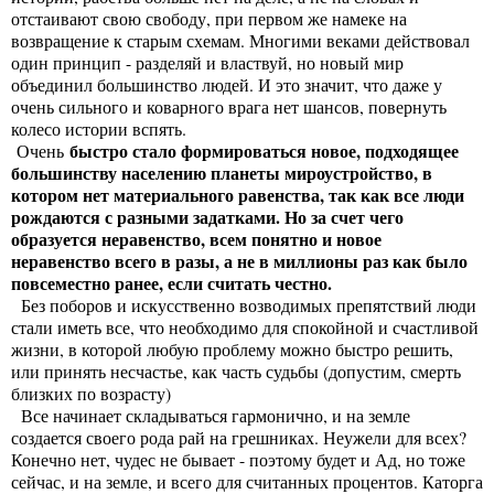
отстаивают свою свободу, при первом же намеке на
возвращение к старым схемам. Многими веками действовал
один принцип - разделяй и властвуй, но новый мир
объединил большинство людей. И это значит, что даже у
очень сильного и коварного врага нет шансов, повернуть
колесо истории вспять.
быстро стало формироваться новое, подходящее
Очень
большинству населению планеты мироустройство, в
котором нет материального равенства, так как все люди
рождаются с разными задатками. Но за счет чего
образуется неравенство, всем понятно и новое
неравенство всего в разы, а не в миллионы раз как было
повсеместно ранее, если считать честно.
Без поборов и искусственно возводимых препятствий люди
стали иметь все, что необходимо для спокойной и счастливой
жизни, в которой любую проблему можно быстро решить,
или принять несчастье, как часть судьбы (допустим, смерть
близких по возрасту)
Все начинает складываться гармонично, и на земле
создается своего рода рай на грешниках. Неужели для всех?
Конечно нет, чудес не бывает - поэтому будет и Ад, но тоже
сейчас, и на земле, и всего для считанных процентов. Каторга