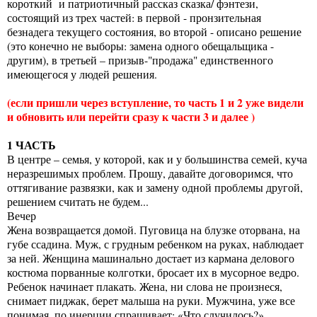
короткий и патриотичный рассказ сказка/ фэнтези,
состоящий из трех частей: в первой - пронзительная
безнадега текущего состояния, во второй - описано решение
(это конечно не выборы: замена одного обещальщика -
другим), в третьей – призыв-"продажа" единственного
имеющегося у людей решения.
(если пришли через вступление, то часть 1 и 2 уже видели
и обновить или перейти сразу к части 3 и далее )
1 ЧАСТЬ
В центре – семья, у которой, как и у большинства семей, куча
неразрешимых проблем. Прошу, давайте договоримся, что
оттягивание развязки, как и замену одной проблемы другой,
решением считать не будем...
Вечер
Жена возвращается домой. Пуговица на блузке оторвана, на
губе ссадина. Муж, с грудным ребенком на руках, наблюдает
за ней. Женщина машинально достает из кармана делового
костюма порванные колготки, бросает их в мусорное ведро.
Ребенок начинает плакать. Жена, ни слова не произнеся,
снимает пиджак, берет малыша на руки. Мужчина, уже все
понимая, по инерции спрашивает: «Что случилось?».