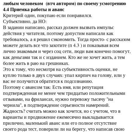
любым человеком (втч автором) по своему усмотрению
4.4 Приемка работы и аванс
Критерий один, покупаю если понравился.
Субъективно, да НО:
В задании написано, рассказ должен вызвать импульс
действия у читателя, поэтому допустим написали как
требовалось, а я решил сэкономить. Тогда просто- с рассказом
можете делать все что захотите (п 4.3 ) и показывая всем
лично знакомым и через соц сети, люди вам конечно помогут,
как деньгами так и с изданием. Кто же не хочет жить, а тем
более жить в раю на грешниках.
Это к тому, что несмотря на субъективность оценки, не
куплю только в двух случаях: упал кирпич на голову, или у
вас не получится обратится к подсознанию.
Поэтому с авансом так: Есть имя, или репутация
подтвержденная не менее чем тридцатью положительными
отзывами, на фрилансах, нужно перевожу тысячу "на
чернила", в подтверждение серьезности намерений.
Жадность? считать можно как хочется, но с учетом, что в
варианты и продвижение ежемесячно выкладывается
прилично, маленький аванс или его полное отсутствие
своего рода тест, поверили ли на берегу, что написав свою