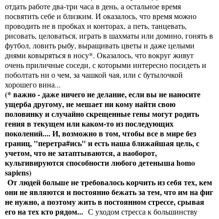
отдать работе два-три часа в день, а остальное время
посвятить себе и близким. И оказалось, что время можно
проводить не в пробках и конторах, а петь, танцевать,
рисовать, целоваться, играть в шахматы или домино, гонять в
футбол, ловить рыбу, выращивать цветы и даже целыми
днями ковыряться в носу*. Оказалось, что вокруг живут
очень приличные соседи, с которыми интересно посидеть и
поболтать ни о чем, за чашкой чая, или с бутылочкой
хорошего вина...
(* важно - даже ничего не делание, если вы не наносите
ущерба другому, не мешает ни кому найти свою
половинку и случайно скрещенные гены могут родить
гения в текущем или каком-то из последующих
поколений.... И, возможно в том, чтобы все в мире без
границ, "перетра#ись" и есть наша ближайшая цель, с
учетом, что не затаптываются, а наоборот,
культивируются способности любого детеныша homo
sapiens)
От людей больше не требовалось корчить из себя тех, кем
они не являются и постоянно бежать за тем, что им на фиг
не нужно, а поэтому жить в постоянном стрессе, срывая
его на тех кто рядом...
С уходом стресса к большинству