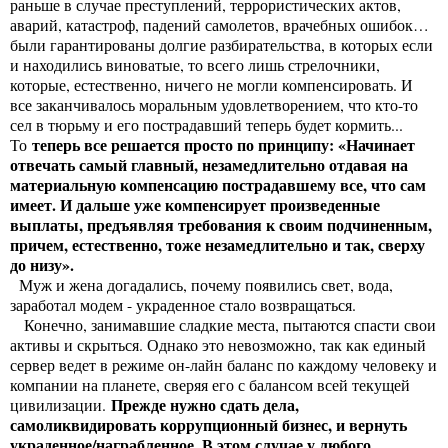
раньше в случае преступлений, террористических актов,
аварий, катастроф, падений самолетов, врачебных ошибок…
были гарантированы долгие разбирательства, в которых если
и находились виноватые, то всего лишь стрелочники,
которые, естественно, ничего не могли компенсировать. И
все заканчивалось моральным удовлетворением, что кто-то
сел в тюрьму и его пострадавший теперь будет кормить...
теперь все решается просто по принципу: «Начинает
То
отвечать самый главный, незамедлительно отдавая на
материальную компенсацию пострадавшему все, что сам
имеет. И дальше уже компенсирует произведенные
выплаты, предъявляя требования к своим подчиненным,
причем, естественно, тоже незамедлительно и так, сверху
до низу».
Муж и жена догадались, почему появились свет, вода,
заработал модем - украденное стало возвращаться.
Конечно, занимавшие сладкие места, пытаются спасти свои
активы и скрыться. Однако это невозможно, так как единый
сервер ведет в режиме он-лайн баланс по каждому человеку и
компании на планете, сверяя его с балансом всей текущей
Прежде нужно сдать дела,
цивилизации.
самоликвидировать коррупционный бизнес, и вернуть
украденное/награбленное. В этом случае у любого