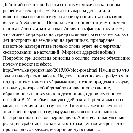
Действий всего три: Рассказать кому сможет о сказочном
решении всех проблем. Если есть дар- за деньги или
волонтером по синопсису или брифу написать\снять свою
версию "небылицы". Посильными со-инвестициями помочь
написать/снять, а затем издать/прокатать фантастику о том,
что замена бюрократа на сервер позволяет всего за несколько
лет построить на земле Рай на грешниках, при заранее
известной альтернативе (только огонь будет не с чертями/
сковородками, а настоящий- Мировой ядерной войны)
Подробно три действия описаны в ссылке, там же объяснение
почему проект не афера
http://www.kissproject.info/2015/09/blog-post.html
Именно то что
там и надо брать в работу. Надеюсь понятно, что требуется не
подправить стилистику/грамматику, нужно придумать форму
и подачу, которая обойдя заблокированное сознание,
обратившись напрямую к подсознанию, одновременно со
слезой и ВаУ - выбьет импульс действия. Причем именно в
момент чтения или сразу после. Тк если даже крошечного
действия не будет сразу, окружающая действительность
быстро выполнит свое черное дело. А вот если импульсная
реакция, сработает, то затем кто то захочет посмотреть, что
произошло со сказкой, которой он чуть помог...