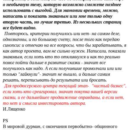
о необычную тему, которую возможно сможете позднее
использовать с выгодой. Для экономии времени, можно,
написать и показать знакомым или мне только одну
вторую часть, но лучше третью. Из нескольких страниц
все будет видно.
Повторюсь, критерии получилось или нет- на самом деле,
однозначны, и по большому счету, после того как передаю
синопсис и отвечаю на все вопросы, что бы зарабатывать, я
как автор проекта, вам не сильно нужен. Написали, показали
знакомым, если хоть кто то откликнулся и как то реально
помог пойти дальше в развитие сказки - значит все
получилось как надо. А если получившие промолчали или или
только "лайкнули"- значит не вышло, и дальше самим
решать, переписывать до результата или бросать.
Для продюсерского центра текущий этап- "чистый бизнес",
если хоть кто среагировал, значит покупка вашей версии
сказки, и ее дальнейшее продвижение оправданы, а если нет,
то нет и смысла инвестировать автора.
И.Лященко
PS
В мировой дурман, с окончания первобытно- общинного