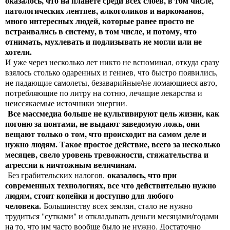
оказалось, что на планете среди всех слоев, в том числе,
патологических лентяев, алкоголиков и наркоманов,
много интересных людей, которые ранее просто не
встраивались в систему, в том числе, и потому, что
отнимать, мухлевать и подлизывать не могли или не
хотели.
И уже через несколько лет никто не вспоминал, откуда сразу
взялось столько одаренных и гениев, что быстро появились,
не падающие самолеты, безаварийные/не ломающиеся авто,
потребляющие по литру на сотню, лечащие лекарства и
неиссякаемые источники энергии.
Все массмедиа больше не культивируют цель жизни, как
погоню за понтами, не выдают заведомую ложь, они
вещают только о том, что происходит на самом деле и
нужно людям. Такое простое действие, всего за несколько
месяцев, свело уровень тревожности, стяжательства и
агрессии к ничтожным величинам.
оказалось, что при
Без грабительских налогов,
современных технологиях, все что действительно нужно
людям, стоит копейки и доступно для любого
человека.
Большинству всех землян, стало не нужно
трудиться "сутками" и откладывать деньги месяцами/годами
на то, что им часто вообще было не нужно. Достаточно