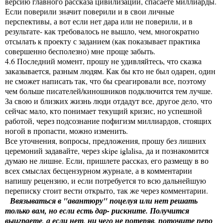
версию главного рассказа цивилизации, спасаете миллиарды.
Если поверили значит поверили и в свои личные
перспективы, а вот если нет дара или не поверили, и в
результате- как требовалось не вышло, чем, многократно
отсылать к проекту с заданием (как показывает практика
совершенно бесполезно) мне проще забыть.
4.6 Последний момент, прошу не удивляйтесь, что сказка
заказывается, разным людям. Как бы кто не был одарен, один
не сможет написать так, что бы среагировали все, поэтому
чем больше писателей/киношников подключится тем лучше.
За свою и близких жизнь люди отдадут все, другое дело, что
сейчас мало, кто понимает текущий кризис, но успешной
работой, через подсознание пофигизм миллиардов, стоящих
ногой в пропасти, можно изменить.
Все уточнения, вопросы, предложения, прошу без лишних
церемоний задавайте, через skipe iglalisa, да и познакомится
думаю не лишне. Если, пришлете рассказ, его размещу в во
всех смыслах бесцензурном журнале, а в комментарии
напишу рецензию, и если потребуется то всю дальнейшую
переписку стоит вести открыто, так же через комментарии.
Ввязываться в "авантюру" поцелуя или нет решать
только вам, но если есть дар- рискните. Получится
выиграете, а если нет, ни чего не потеряв, поточите перо