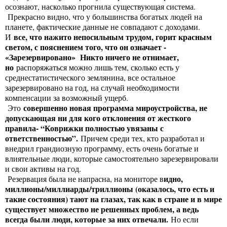
осознают, насколько прогнила существующая система.
Прекрасно видно, что у большинства богатых людей на
планете, фактические данные не совпадают с доходами.
все, что нажито непосильным трудом, горит красным
И
светом, с пояснением того, что он означает -
«Зарезервировано» Никто ничего не отнимает,
но
распоряжаться можно лишь тем, сколько есть у
среднестатистического землянина, все остальное
зарезервировано на год, на случай необходимости
компенсации за возможный ущерб.
совершенно новая программа мироустройства, не
Это
допускающая ни для кого отклонения от жесткого
правила- “Коврижки полностью увязаны с
ответственностью”.
Причем среди тех, кто разработал и
внедрил грандиозную программу, есть очень богатые и
влиятельные люди, которые самостоятельно зарезервировали
и свои активы на год.
идно,
Резервация была не напрасна, на мониторе в
миллионы/миллиарды/триллионы (оказалось, что есть и
такие состояния) тают на глазах, так как в стране и в мире
существует множество не решенных проблем, а ведь
всегда были люди, которые за них отвечали.
Но если