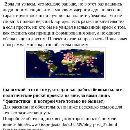
Вряд ли узнаем, что мешало раньше, но в этот раз нашлись
люди понимающие, что в мировом ядерном аду, ни чего не
гарантируют океаны и лучшие на планете убежища. Это не
слова- в полной версии kissproject есть раздел доказательства,
а если просто: ни кто бы не увидел неслыханной ереси о том,
как сменить сам принцип формирования элит, а не одного
обещальщика другим. Проект и отчеты прозрачен- Пошаговая
программа, многократно облетела планету
(на всякий -это к тому, что для вас работа безопасна, все
политические риски проекта на мне, за вами лишь
"фантастика" в которой чего только не бывает)
Для рассказа не обязательно, но ниже несколько ссылок для
тех кто захочет копнуть.
Подробнее об очевидных вещах которые ни кто" не хочет
видеть
http://www.kissproject.info/2015/09/blog-post_22.html
Версия блондинкам