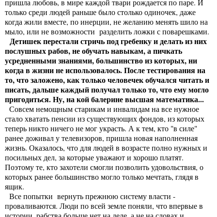
пришла любовь, в мире каждой твари рождается по паре. И
только среди людей раньше было столько одиночек, даже
когда жили вместе, по инерции, не желанию менять шило на
мыло, или не возможности разделить ложки с поварешками.
Детишек перестали стричь под гребенку и делать из них
послушных рабов, не обучать навыкам, а пичкать
усредненными знаниями, большинство из которых, ни
когда в жизни не использовалось. После тестирования на
то, что заложено, как только человечек обучался читать и
писать, дальше каждый получал только то, что ему могло
пригодиться. Ну, на кой балерине высшая математика...
Совсем немощным старикам и инвалидам на все нужное
стало хватать пенсии из существующих фондов, из которых
теперь никто ничего не мог украсть. А к тем, кто "в силе"
ранее доживал у телевизоров, пришла новая наполненная
жизнь. Оказалось, что для людей в возрасте полно нужных и
посильных дел, за которые уважают и хорошо платят.
Поэтому те, кто захотели смогли позволить удовольствия, о
которых ранее большинство могло только мечтать, глядя в
ящик.
Все попытки вернуть прежнюю систему власти -
проваливаются. Люди по всей земле поняли, что впервые в
истории, рабства больше нет на деле, а не на словах и