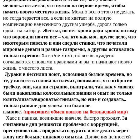
человека остается, что нужно на первое время, чтобы
начать новую честную жизнь.
Можно всего этого не делать,
но тогда теряется все, а если не хватает на полную
компенсацию нанесенного другим ущерба, дорога только
Жестко, но нет крови ради крови, потому
одна - на каторгу.
что воровали почти все – уж, кто как мог, другое дело, что
некоторым повезло и они сперли станки, что печатали
мировые деньги и разные газпромы, а другим оставались
только скрепки.
Хотят/не хотят, но все вынуждено
соглашаются с новыми правилами игры, и начинают новую
жизнь, с чистого листа.
Дураки в бессилии ноют, вспоминая былые времена, но
те, у кого есть голова на плечах, понимают, что отбросив
требуху, они, как ни странно, выиграли, так как у многих
были накоплены колоссальные знания и опыт не только
юлить/лизать/воровать/отнимать, но еще и создавать..
только раньше для успеха это было не
главное.
(произошел обмен понтов на безопасный мир)
а
Хаос и паника, возникшие вначале, быстро проходят. З
считанные дни решаются проблемы с коррупцией,
преступностью... продолжать дурить и все делать через
жопу нет больше никакого смысла.
Движения ценностей