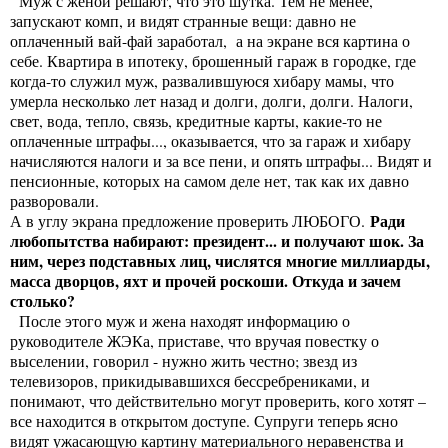
Муж с женой решают, что это шутка. Тем не менее,
запускают комп, и видят странные вещи: давно не
оплаченный вай-фай заработал, а на экране вся картина о
себе. Квартира в ипотеку, брошенный гараж в городке, где
когда-то служил муж, развалившуюся хибару мамы, что
умерла несколько лет назад и долги, долги, долги. Налоги,
свет, вода, тепло, связь, кредитные карты, какие-то не
оплаченные штрафы..., оказывается, что за гараж и хибару
начисляются налоги и за все пени, и опять штрафы... Видят и
пенсионные, которых на самом деле нет, так как их давно
разворовали.
Ради
А в углу экрана предложение проверить ЛЮБОГО.
любопытства набирают: президент... и получают шок. За
ним, через подставных лиц, числятся многие миллиарды,
масса дворцов, яхт и прочей роскоши. Откуда и зачем
столько?
После этого муж и жена находят информацию о
руководителе ЖЭКа, приставе, что вручая повестку о
выселении, говорил - нужно жить честно; звезд из
телевизоров, прикидывавшихся бессребрениками, и
понимают, что действительно могут проверить, кого хотят –
все находится в открытом доступе. Супруги теперь ясно
видят ужасающую картину материального неравенства и