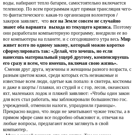
воды, набирают тепло батареи, самостоятельно включается
телевизор. По всем программам идет прямая трансляция чего-
то фантастического: какая-то организация волонтеров /
все на Земле совсем не случайно
хакеров заявляет, что
знают оба варианта выхода из текущего кризиса.
Поэтому
они разработали компьютерную программу, внедрили ее во
Мир
все компьютеры на планете, и с сегодняшнего утра весь
живет всего по одному закону, который можно коротко
сформулировать так: «Делай, что хочешь, но если
нанесешь материальный ущерб другому, компенсируешь
его сразу и всем, что имеешь, включая свою жизнь».
Сменяя друг друга, мужчины и женщины разного возраста, с
разным цветом кожи, среди которых есть незнакомые и
известные всем люди, одетые как попало: в свитера, костюмы
и даже в шорты / плавки, из студий и с гор, лесов, океанских
яхт, маленьких лодок и пляжей заявляют: «Чтобы один закон
для всех стал работать, мы заблокировали большинство гос.
учреждений, отменили налоги, упразднили границы».
Прекрасно видно, что люди не зачитывают чужие тексты, а в
прямом эфире сами все подробно объясняют и, отвечая на
любые вопросы, предлагают всем заглянуть в свой
компьютер..