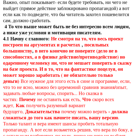
Важно, опыт показывает- если будете требовать, ни чего не
выйдет (прямое действие заблокировано пропагандой) а вот
если как то подведете, что бы читатель захотел пошевелится
сам, должно сработать.
4 То что выше может быть не без интересно всем людям,
а ниже уже условия и мотивация писателям.
4.1 Начну с главного:
Не смотря на то, что весь проект
построен на аргументах и расчетах
,
посильных
большинству
,
в него
конечно не поверите (дело не в
способностях, а в физике действие/противодействие) но
одаренному человеку ни, что не мешает поверить в сказку
на базе проекта. И в то, что на фантастике поцелуя, он
может хорошо заработать ( не обязательно только
деньги)
Все нужное для этого есть в сине и программе, если,
что то не ясно, можно без церемоний сравнив знания/опыт,
задавать любые вопросы, спорить... Но сказка в
Почему
Что
частях:
не оставить как есть,
скоро всех
Как
ждет,
получить разумный вариант
Доказательства
- должна
будущего,
почему можно верить
сложиться до того как начнете писать, вашу версию
.
Только талант и вера имеют шансы пробить тотальную
пропаганду.
А вот если возьметесь решив, что вера по боку, а
с остальным разберетесь по ходу- точно ни чего не выйдет.