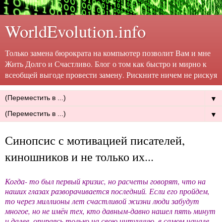
WorldEvolution.info
Только замена бюрократа на компьютер позволит Вам и мне
Жить Долго и Счастливо. Блог о том как быстро и мирно к
всеобщей выгоде провести замену. Рискните ничем не рискуя
▼
▼
Синопсис с мотивацией писателей,
киношников и не только их...
Когда- то был первый кризис, но расчеты говорят, что на
наших глазах разворачивается последний. Если его пройдем,
то через миллионы лет счастливой жизни люди забудут
многое, но не имён тех, кто давным-давно нашел пять минут
и далее, опираясь только на свою интуицию, в самом начале,