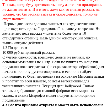
Так как, когда буду критиковать, подумаете, что придираюсь
не желая платить. И в итоге, даже как то сляпав рассказ, на
уровне, что бы рассказ вызвал нужное действие, точно не
будет написан.
Первые две части должны читаться как художественное
произведение, третья "продающая" на ваше усмотрения. Но
желательно весь рассказ уложить не более чем в 10
стандартных страниц. Цель единой конструкции описана,
выше- импульс действия.
4.2 По деньгам
10 000 руб за принятый рассказ.
С учетом сложности, возможно деньги не велики, но
основная мотивация не 10 тр. Если получится то Поцелуй
продакшн покажет рассказ (не скрывая автора обработки) для
начала миллиону русскоговорящих, и если она найдет
понимание, то будет переведена на основные Мировые языки
и полетит по всей планете, со всем вытекающим для
талантливого писателя. Текущая цель hollywood. Только
этапами добравшись до главной фабрики всех мировых
сказок, и сказка kissproject может получить полноценное
продвижение.
4.3 Все что прислано открыто и может быть использована