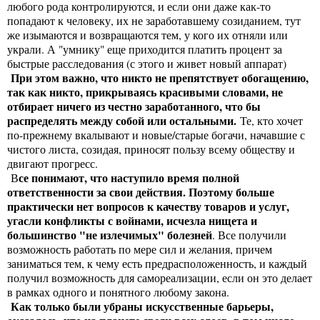
любого рода контролируются, и если они даже как-то
попадают к человеку, их не заработавшему созиданием, тут
же изымаются и возвращаются тем, у кого их отняли или
украли. А "умнику" еще приходится платить процент за
быстрые расследования (с этого и живет новый аппарат)
При этом важно, что никто не препятствует обогащению,
так как никто, прикрываясь красивыми словами, не
отбирает ничего из честно заработанного, что бы
распределять между собой или остальными.
Те, кто хочет
по-прежнему вкалывают и новые/старые богачи, начавшие с
чистого листа, созидая, приносят пользу всему обществу и
двигают прогресс.
се понимают, что наступило время полной
В
ответственности за свои действия. Поэтому больше
практически нет вопросов к качеству товаров и услуг,
угасли конфликты с войнами, исчезла нищета и
большинство "не излечимых" болезней
. Все получили
возможность работать по мере сил и желания, причем
заниматься тем, к чему есть предрасположенность, и каждый
получил возможность для самореализации, если он это делает
в рамках одного и понятного любому закона.
Как только были убраны искусственные барьеры,