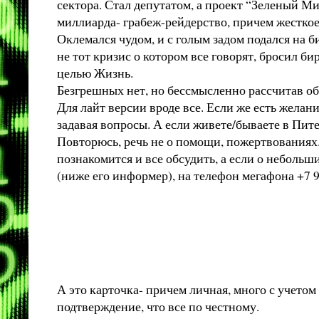
сектора. Стал депутатом, а проект “Зеленый М
миллиарда- грабеж-рейдерство, причем жесткое,
Оклемался чудом, и с голым задом подался на би
не тот кризис о котором все говорят, бросил би
целью Жизнь.
Безгрешных нет, но бессмысленно рассчитав об
Для лайт версии вроде все. Если же есть желани
задавая вопросы. А если живете/бываете в Пите
Повторюсь, речь не о помощи, пожертвованиях.
познакомится и все обсудить, а если о небольш
(ниже его информер), на телефон мегафона +7 92
А это карточка- причем личная, много с учетом 
подтверждение, что все по честному.