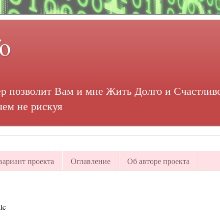
fo
р позволит Вам и мне Жить Долго и Счастливо
чем не рискуя
ариант проекта
Оглавление
Об авторе проекта
te