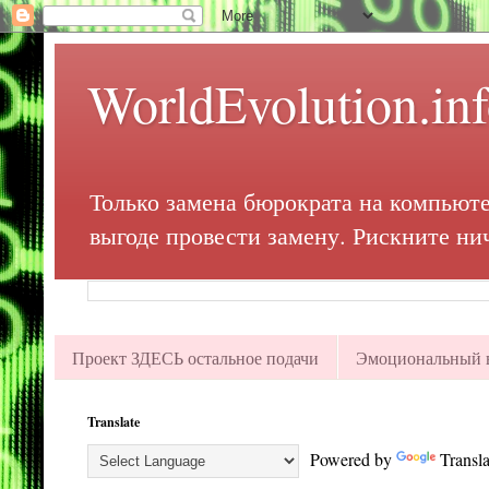
WorldEvolution.in
Только замена бюрократа на компьюте
выгоде провести замену. Рискните ни
Проект ЗДЕСЬ остальное подачи
Эмоциональный в
Translate
Powered by
Transla