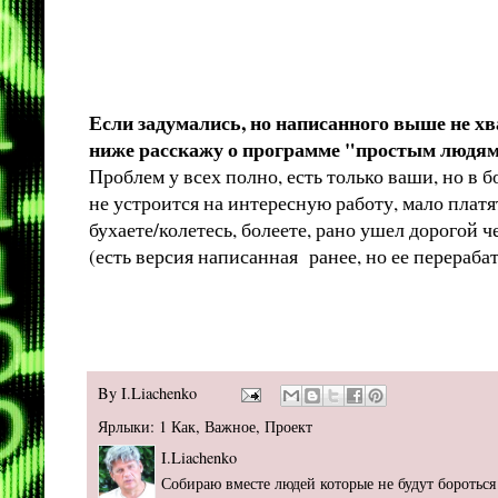
Если задумались, но написанного выше не хв
ниже расскажу о программе "простым людям
Проблем у всех полно, есть только ваши, но в
не устроится на интересную работу, мало платя
бухаете/колетесь, болеете, рано ушел дорогой ч
(есть версия написанная ранее, но ее перераб
By
I.Liachenko
Ярлыки:
1 Как
,
Важное
,
Проект
I.Liachenko
Собираю вместе людей которые не будут бороться 