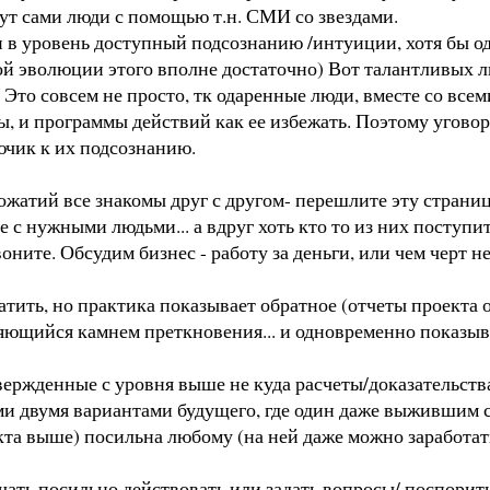
ут сами люди с помощью т.н. СМИ со звездами.
и в уровень доступный подсознанию /интуиции, хотя бы од
ой эволюции этого вполне достаточно) Вот талантливых л
 Это совсем не просто, тк одаренные люди, вместе со всем
, и программы действий как ее избежать. Поэтому уговор
ючик к их подсознанию.
опожатий все знакомы друг с другом- перешлите эту страни
те с нужными людьми... а вдруг хоть кто то из них поступ
оните. Обсудим бизнес - работу за деньги, или чем черт н
тить, но практика показывает обратное (отчеты проекта 
яющийся камнем преткновения... и одновременно показы
вержденные с уровня выше не куда расчеты/доказательств
ми двумя вариантами будущего, где один даже выжившим с
та выше) посильна любому (на ней даже можно заработать)
начать посильно действовать или задать вопросы/ поспорит