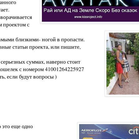
танного
ает.
азворачивается
м проектом с
самыми близкими- ногой в пропасти.
авные статьи проекта, или пишите,
 серьезных суммах, наверно стоит
с кошелек с номером 41001264225927
ть, если будут вопросы )
о это еще одно