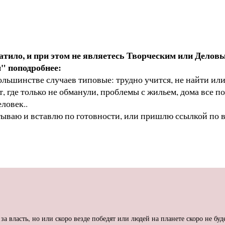
атило, и при этом не являетесь Творческим или Делов
" поподробнее:
 большинстве случаев типовые: трудно учится, не найти и
т, где только не обманули, проблемы с жильем, дома все п
еловек..
атываю и вставлю по готовности, или пришлю ссылкой по 
за власть, но или скоро везде победят или людей на планете скоро не буд