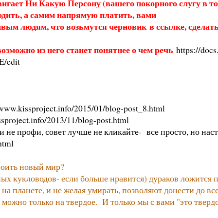
игает Ни Какую Персону (вашего покорного слугу в то
одить, а самим напрямую платить, вами
вым людям, что возьмутся черновик в ссылке, сделат
озможно из него станет понятнее о чем речь
https://do
/edit
/www.kissproject.info/2015/01/blog-post_8.html
sproject.info/2013/11/blog-post.html
и не профи, совет лучше не кликайте- все просто, но наст
html
роить новый мир?
ных кукловодов- если больше нравится) дураков ложится п
я на планете, и не желая умирать, позволяют донести до в
можно только на твердое. И только мы с вами "это тверд