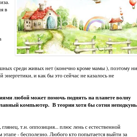
иза.
я в
в
ешных среди живых нет (конечно кроме мамы ), поэтому н
энергетики, и как бы это сейчас не казалось не
иями любой может помочь поднять на планете волну
 главный компьютер. В теории хотя бы сотня неподкун
лянец, т.н. оппозиция... плюс лень с естественной
м этапе - бесполезно. Любого кто попытается выйти за