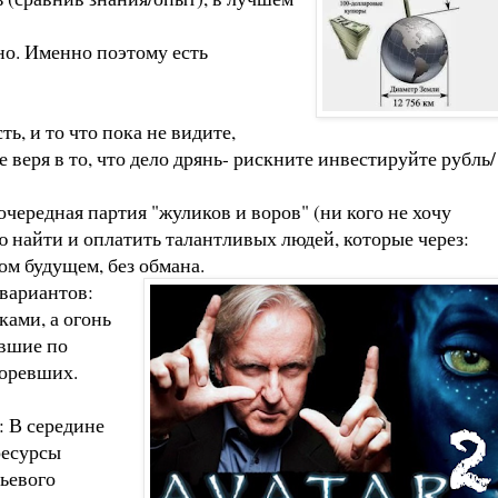
жно. Именно поэтому есть
ть, и то что пока не видите,
е веря в то, что дело дрянь- рискните инвестируйте рубль/
чередная партия "жуликов и воров" (ни кого не хочу
ю найти и оплатить талантливых людей, которые через:
м будущем, без обмана.
 вариантов:
ками, а огонь
ившие по
горевших.
: В середине
ресурсы
рьевого