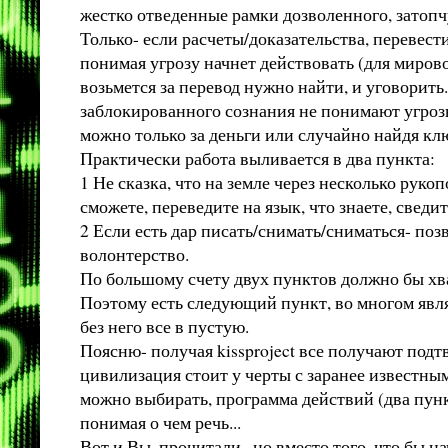
жестко отведенные рамки дозволенного, затопч
Только- если расчеты/доказательства, перевест
понимая угрозу начнет действовать (для миров
возьмется за перевод нужно найти, и уговорить.
заблокированного сознания не понимают угрозы
можно только за деньги или случайно найдя кл
Практически работа выливается в два пункта:
1 Не сказка, что на земле через несколько рук
сможете, переведите на язык, что знаете, сведи
2 Если есть дар писать/снимать/сниматься- позв
волонтерство.
По большому счету двух пунктов должно бы хва
Поэтому есть следующий пункт, во многом явл
без него все в пустую.
Поясню- получая kissproject все получают подт
цивилизация стоит у черты с заранее известны
можно выбирать, программа действий (два пунк
понимая о чем речь...
Вот и Вы, прочитали.. но вместо того, что бы 