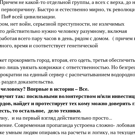
ричем не какой-то отдельной группы, а всех с верха, до н
 первопричину. Быстро и естественно мирно, тк революци
й Пи# всей цивилизации.
ром, нет войн, серьезной преступности, не излечимых
 что действительно нужно человеку разумному, включая
отая всего пару часов в день, рядом с домом. ( причем 
много, время и соответствует генетической
т прокормить город, вторая, его одеть, третья обеспечить
жно лишь увязать коврижки с ответственностью. Но безгр
рократии на единый сервер с распечатыванием водородной 
 раздел доказательства.
 человеку? Впервые в истории – Все.
вучит так: посильными волонтерством и/или инвестиц
рдов, найдет и протестирует тех кому можно доверить
сть, то о
стальное, дело техники.
ну, и на первый взгляд действительно просто...
ение. Современная пропаганда устроена сложно- лобовая, г
аже умным людям опираясь на расчеты и логику, на текуще