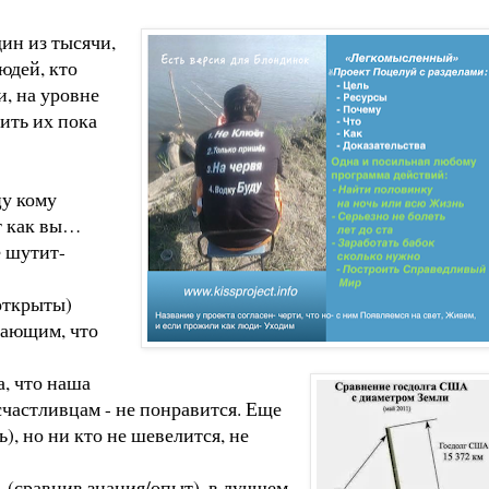
ин из тысячи,
юдей, кто
и, на уровне
ить их пока
цу кому
ит как вы…
е шутит-
открыты)
вающим, что
а, что наша
частливцам - не понравится. Еще
, но ни кто не шевелится, не
ь (сравнив знания/опыт), в лучшем