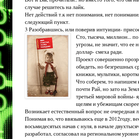
случае решитесь на лайк.
Нет действий т.к нет понимания, нет понимания 
следующий пункт.
3 Разобравшись, или поверив интуиции- присое
Сто, тысяча, миллион... по
угрозы, не значит, что ее
доллар- смеха ради.
Проект совершенно прозрач
обидеть, но безгрешных ср
книжки, мультики, коротк
Что соберем, то напишем 
почти Рай, но зато на Зем
третьей мировой войны- 
щелям и убежищам скорее 
Возникает естественный вопрос не очередная л
Понимая во, что ввязываюсь еще в 2012году, в
восьмидесятых начав с нуля, в начале двухтыся
разработал, согласовал на региональном уровне