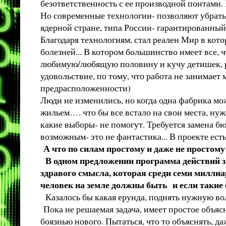
безответственность с ее производной понтами. П
Но современные технологии- позволяют убрать
ядерной стране, типа России- гарантированны
Благодаря технологиям, стал реален Мир в кото
болезней... В котором большинство имеет все,
любимую/любящую половину и кучу детишек, раб
удовольствие, по тому, что работа не занимает 
предрасположенности)
Люди не изменились, но когда одна фабрика може
жильем…. что бы все встало на свои места, ну
какие выборы- не помогут. Требуется замена бю
возможным- это не фантастика... В проекте есть
А что по силам простому и даже не простому
В одном предложении программа действий з
здравого смысла, которая среди семи миллиа
человек на земле должны быть и если такие е
Казалось бы какая ерунда, поднять нужную вол
Пока не решаемая задача, имеет простое объясн
боязнью нового. Пытаться, что то объяснять, д