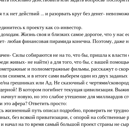
т.к нет действий ... и разорвать круг без денег- невозмо
динитесь к проекту как со-инвестор.
 доходам. Жизнь своя и близких самое дорогое, что у нас ес
 нет- любая финансовая пирамида конечна. Поэтому, даже н
ен- Силы собираются не на то, что бы, пришла к власти о
еди живых- не найти) а для того, что бы, с вашей помощь
ометражные и полнометражные фильмы, расскажут о скоро
или снимем, и в итоге сами выберем один из двух заданых
ле/на грешниках или Ад. Не сказочный с чертями/сковород
ядерной! В котором погибнет текущая цивилизация. Выж
начнут новую, но это слабое утешение для миллиардов с
и это афера? Ответить просто:
есь жизненный путь описал подробно, проверить не трудно
чных, без всякой приватизации, с опорой на собственные 
 и начал на то время самый большой проект страны не сы