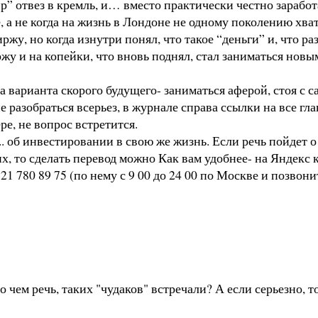
ир” отвез в кремль, и… вместо практически честно зарабо
 а не когда на жизнь в Лондоне не одному поколению хват
ржу, но когда изнутри понял, что такое “деньги” и, что р
ржу и на копейки, что вновь поднял, стал заниматься новы
а варианта скорого будущего- заниматься аферой, стоя с 
е разобраться всерьез, в журнале справа ссылки на все гл
ре, не вопрос встретится.
. об инвестировании в свою же жизнь. Если речь пойдет о
их, то сделать перевод можно Как вам удобнее- на Яндек
1 780 89 75 (по нему с 9 00 до 24 00 по Москве и позвони
о чем речь, таких "чудаков" встречали? А если серьезно, т