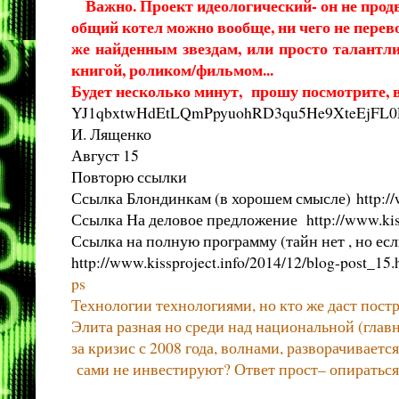
Важно. Проект идеологический- он не продв
общий котел можно вообще, ни чего не перев
же найденным звездам, или просто талантли
книгой, роликом/фильмом...
Будет несколько минут, прошу посмотрите, в
YJ1qbxtwHdEtLQmPpyuohRD3qu5He9XteEjFL0E
И. Лященко
Август 15
Повторю ссылки
Ссылка Блондинкам (в хорошем смысле)
http:/
Ссылка На деловое предложение
http://www.kis
Ссылка на полную программу (тайн нет , но есл
http://www.kissproject.info/2014/12/blog-post_15.
ps
Технологии технологиями, но кто же даст пост
Элита разная но среди над национальной (глав
за кризис с 2008 года, волнами, разворачиваетс
сами не инвестируют? Ответ прост– опираться 